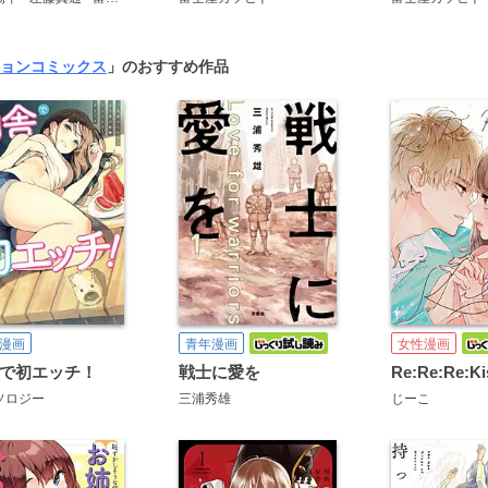
ョンコミックス
」のおすすめ作品
漫画
青年漫画
女性漫画
で初エッチ！
戦士に愛を
ソロジー
三浦秀雄
じーこ