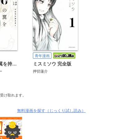
青年漫画
彼女はNOの翼を持っている
ミスミソウ 完全版
ー
押切蓮介
受け取れます。
無料漫画を探す（じっくり試し読み）