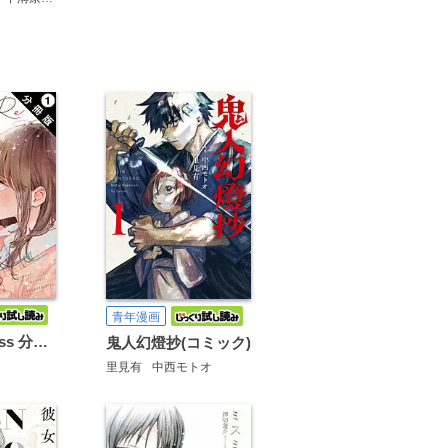
青年漫画
Re:Re:Re:Kiss 分冊版
鬼人幻燈抄(コミック)
里見有
中西モトオ