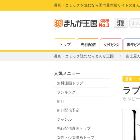
漫画・コミックを読むなら国内最大級サイトのまん
詳細
検索
トップ
先行配信
女性/少女
青年/少
漫画・コミック読むならまんが王国
富士屋
人気メニュー
漫画・
無料漫画トップ
ラ
ランキング
らぶどー
新刊
新刊配信予定
ジャンル
先行配信漫画トップ
女性・少女漫画トップ