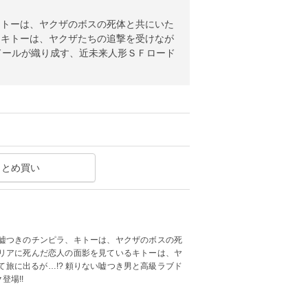
キトーは、ヤクザのボスの死体と共にいた
るキトーは、ヤクザたちの追撃を受けなが
ドールが織り成す、近未来人形ＳＦロード
まとめ買い
嘘つきのチンピラ、キトーは、ヤクザのボスの死
リアに死んだ恋人の面影を見ているキトーは、ヤ
旅に出るが…!? 頼りない嘘つき男と高級ラブド
場!!