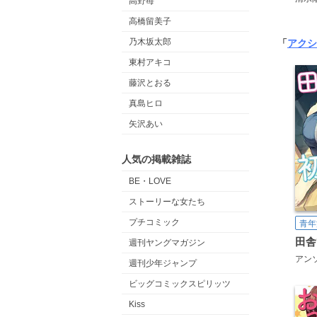
高野苺
高橋留美子
乃木坂太郎
「
アクシ
東村アキコ
藤沢とおる
真島ヒロ
矢沢あい
人気の掲載雑誌
BE・LOVE
ストーリーな女たち
プチコミック
青年
田舎
週刊ヤングマガジン
アン
週刊少年ジャンプ
ビッグコミックスピリッツ
Kiss