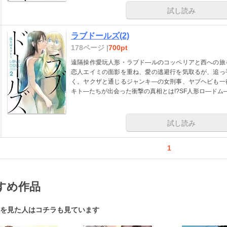
試し読み
ラブドールズ(2)
178ページ |
700pt
遠隔操作愛玩人形・ラブド―ルのコッペリアと西への旅
恋人エイミの面影を重ね、愛の逃避行を気取るが、追っ
く。ヤクザと通じるジャンキ―の女刑事、ヤブヘビも一
キト―たちが出会った衝撃の真相とは!?SF人形ロ―ドム
試し読み
1
すめ作品
を見た人はコチラも見ています