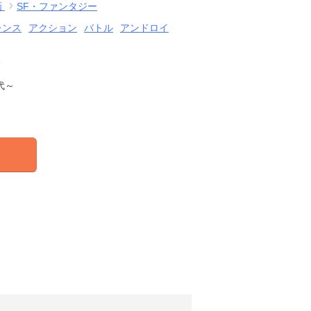
画
SF・ファンタジー
レンス
アクション
バトル
アンドロイ
結
代～