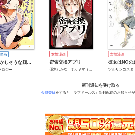
女性漫画
女性漫画
漫画
密告交換アプリ
恥ずかしそうな顔で年上のお姉さんにおっぱい見せてもらいたい 赤面おっぱいアンソロジー
優木わかな
オカヤマ（テラーノベル）
ツルリンゴスタ
ソロジー
新刊通知を受け取る
会員登録
をすると「ラブドールズ」新刊配信のお知らせが