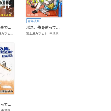
青年漫画
しょせん他人事ですから ～とある弁護士の本音の仕事～［ばら売り］［黒蜜］
ボス、俺を使ってくれないか？
カツヒト
清水陽平
富士屋カツヒト
中溝康隆
ボス、俺を使ってくれないか？ サムライ大野編
中溝康隆