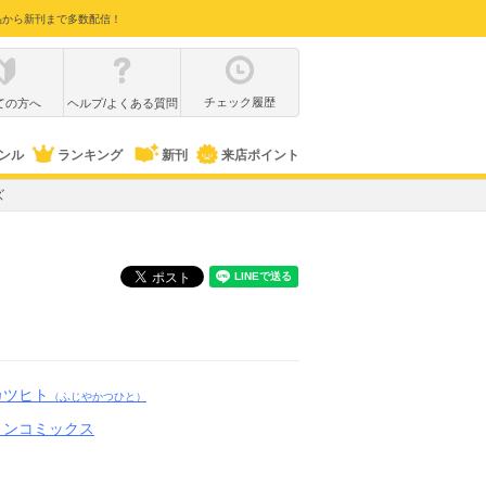
品から新刊まで多数配信！
チェック履歴
ての方へ
ヘルプ/よくある質問
ンル
ランキング
新刊
来店ポイント
ズ
カツヒト
（ふじやかつひと）
ョンコミックス