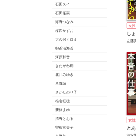
石田スイ
石田拓実
海野つなみ
女性
楳図かずお
大久保ヒロミ
左藤
御茶漬海苔
河原和音
きたがわ翔
北川みゆき
草野誼
さかたのり子
椎名軽穂
新條まゆ
清野とおる
女性
曽根富美子
清水