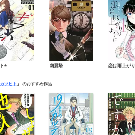
ト±
幽麗塔
カツヒト
」 のおすすめ作品