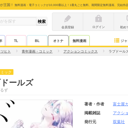
が王国！
無料漫画・電子コミックが10,000冊以上！1冊丸ごと無料、期間限定無料漫画、完結作
ログイン
会員登録
初め
ジャ
年
TL
BL
オトナ
無料漫画
カツヒト
青年漫画・コミック
アクションコミックス
ラブドール
コミック
ブドールズ
るず
著者・作者
富士屋
掲載雑誌
アクシ
発行元
双葉社