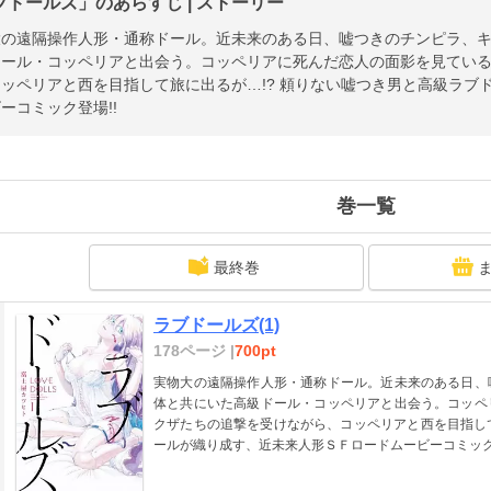
ブドールズ」のあらすじ | ストーリー
大の遠隔操作人形・通称ドール。近未来のある日、嘘つきのチンピラ、
ドール・コッペリアと出会う。コッペリアに死んだ恋人の面影を見てい
ッペリアと西を目指して旅に出るが…!? 頼りない嘘つき男と高級ラブ
ーコミック登場!!
巻一覧
最終巻
ラブドールズ(1)
178ページ |
700pt
実物大の遠隔操作人形・通称ドール。近未来のある日、
体と共にいた高級ドール・コッペリアと出会う。コッペ
クザたちの追撃を受けながら、コッペリアと西を目指して
ールが織り成す、近未来人形ＳＦロードムービーコミック登