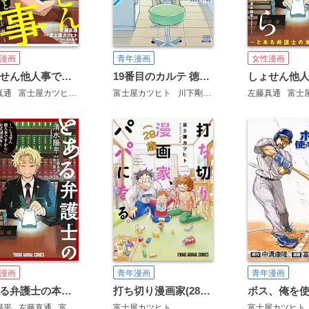
漫画
青年漫画
女性漫画
しょせん他人事ですから ～とある弁護士の本音の仕事～
19番目のカルテ 徳重晃の問診
真通
富士屋カツヒト
清水陽平
富士屋カツヒト
川下剛史
左藤真通
富士屋
漫画
青年漫画
青年漫画
とある弁護士の本音の仕事 ～「しょせん他人事ですから」公式副読本～
打ち切り漫画家(28歳)、パパになる。
陽平
左藤真通
富士屋カツヒト
富士屋カツヒト
富士屋カツヒト