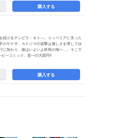
購入する
を続けるチンピラ・キト―。コッペリアに失った
手のヤクザ、カドジマの追撃は激しさを増してゆ
行に加わり、旅はいよいよ終局の地へ…。そこで
―ビ―コミック、堂―の大団円!!
購入する