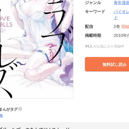
ジャンル
青年漫
キーワード
バイオ
ド
配信
2巻
完
掲載時期
2010年
44人
がお気に入り登録中
無料試し読み
まんがタグ
集