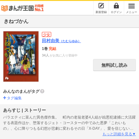
新規登録
ログイン
メニュー
きねづかん
少女
田村由美
（たむらゆみ）
1巻
完結
34人
がお気に入り登録中
無料試し読み
みんなのまんがタグ
タグ編集
あらすじ | ストーリー
バラエティに富んだ異色傑作集。 町内の老翁老婆4人組が凶悪犯逮捕に大活躍
する表題作ほか、堕落するジェト・コースターの中でみた悪夢「こわいも
の」、心に降りつもる幻想が悲劇に変わるその日「X-DAY」、愛を信じない男
が最期にみつけた愛「4人の女」など、コメディーありホラーありのバラエティ
もっと詳細を見る▼