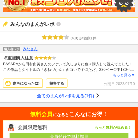
みんなのまんがレポ
(
4.0
)
評価数
1
件
みなさん
購入者レポ
※重複購入注意
BASARAから田村由美さんのファンで久しぶりに色々購入して読んでました！
この作品もタイトルの「きねづかん」面白いです◎ただ、280ページ中180ペー
ジがつい先程購入した「X–DAY」収録の短編とカブッててビックリしました！
もっと見る▼
よく見ると注意書きして下さってたので私の不注意ですが、作者さんファンで
参考になった(
2
)
報告する
公開日:
2023/07/10
うっかりジャケ買いすると後悔します。私的にはどちらか一冊購入するならこ
っちがお勧めです◎
全てのまんがレポを見る(1件)
無料会員
こんなにお得！
になると
会員限定無料
もっと無料が読める！
会員登録で無料増量