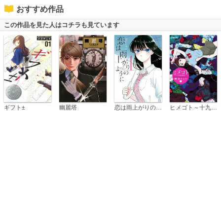
おすすめ作品
この作品を見た人はコチラも見ています
恋は雨上がりのように
ギフト±
幽麗塔
ヒメゴト～十九歳の制服～