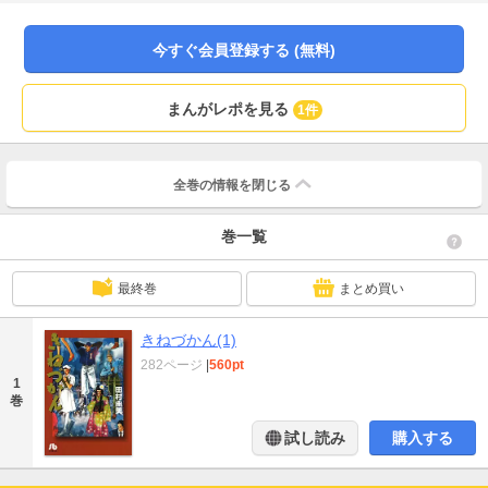
ーに富んだ全7編。※収録作品 きねづかん/X-DAY/4人の女/彼女は誰を殺した
か/拾った男/こわいもの/なぜか ガラパゴス！※本作品は短編集です。収録作品
をご確認の上、重複購入にご注意ください。
今すぐ会員登録する (無料)
まんがレポを見る
1件
全巻の情報を
閉じる
巻一覧
最終巻
まとめ買い
きねづかん(1)
282ページ
|
560pt
1
巻
試し読み
購入する