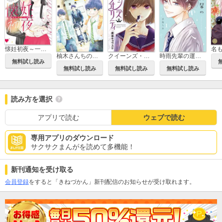
懐妊初夜～一途な社長は求愛の手を緩めない～
柚木さんちの四兄弟。
クイーンズ・クオリティ
時雨先輩の運命の人
無料試し読み
無料試し読み
無料試し読み
無料試し読み
読み方を選択
アプリで読む
ウェブで読む
専用アプリのダウンロード
サクサクまんがを読めて多機能！
新刊通知を受け取る
会員登録
をすると「きねづかん」新刊配信のお知らせが受け取れます。