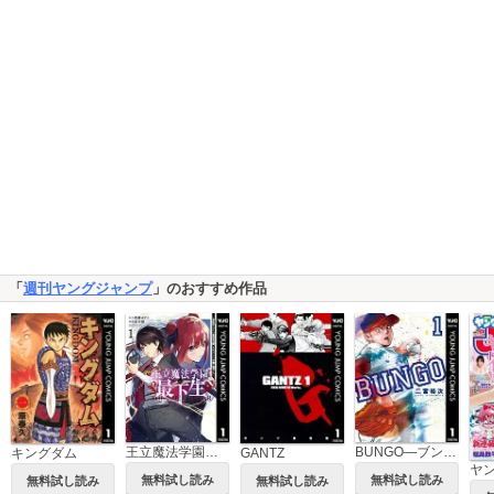
「
週刊ヤングジャンプ
」のおすすめ作品
王立魔法学園の最下生～貧困街上がりの最強魔法師、貴族だらけの学園で無双する～
BUNGO―ブンゴ―
キングダム
GANTZ
ヤ
無料試し読み
無料試し読み
無料試し読み
無料試し読み