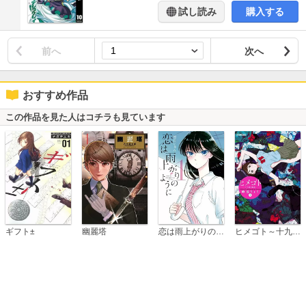
試し読み
購入する
前へ
次へ
おすすめ作品
この作品を見た人はコチラも見ています
恋は雨上がりのように
ギフト±
幽麗塔
ヒメゴト～十九歳の制服～