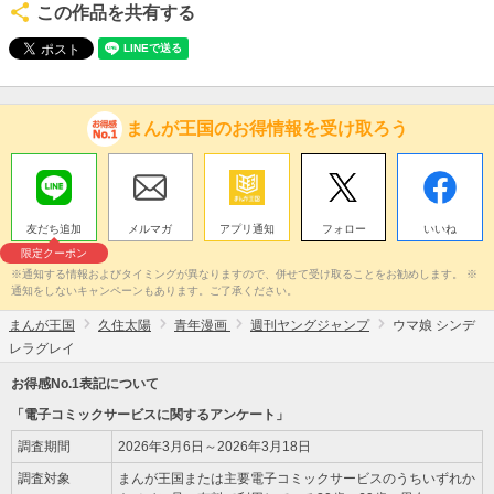
この作品を共有する
まんが王国のお得情報を受け取ろう
友だち追加
メルマガ
アプリ通知
フォロー
いいね
限定クーポン
※通知する情報およびタイミングが異なりますので、併せて受け取ることをお勧めします。 ※
通知をしないキャンペーンもあります。ご了承ください。
まんが王国
久住太陽
青年漫画
週刊ヤングジャンプ
ウマ娘 シンデ
レラグレイ
お得感No.1表記について
「電子コミックサービスに関するアンケート」
調査期間
2026年3月6日～2026年3月18日
調査対象
まんが王国または主要電子コミックサービスのうちいずれか