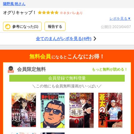
陽野風 晄さん
オグリキャップ！
※ネタバレあり
レポを見る▼
参考になった(
1
)
報告する
公開日:
2023/04/07
全てのまんがレポを見る(4件)
無料会員
こんなにお得！
になると
会員限定無料
もっと無料が読める！
会員登録で無料増量
＼この他にも会員無料漫画がいっぱい／