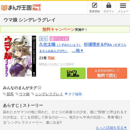
新規登録
ログイン
メニュー
ウマ娘 シンデレラグレイ
無料キャンペーン
実施中！
青年
アニメ化
久住太陽
杉浦理史＆Pita
（くずみたいよう）
（すぎうら
…他▼
まさふみあんどぴた）
23巻
完結
633人
がお気に入り登録中
会員登録(無料)して
無料で読む
みんなのまんがタグ
競馬
ウマ娘
シンデレラグレイ
タグ編集
あらすじ | ストーリー
寂れたカサマツの地に現れた、ひとりの灰被りの少女。後に“怪物”と呼ばれるそ
の少女は、どこを目指して疾るのか――。地方から中央の伝説へ。青春“駆け
る”シンデレラストーリー、遂に出走!!
もっと詳細を見る▼