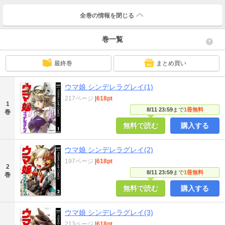
全巻の情報を
閉じる
巻一覧
最終巻
まとめ買い
ウマ娘 シンデレラグレイ(1)
217ページ
|
618pt
1
8/11 23:59
まで
1冊無料
巻
無料で読む
購入する
ウマ娘 シンデレラグレイ(2)
197ページ
|
618pt
2
8/11 23:59
まで
1冊無料
巻
無料で読む
購入する
ウマ娘 シンデレラグレイ(3)
213ページ
|
618pt