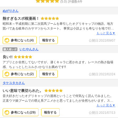
(
5.0
)
評価数
4
件
ぬがりさん
熱すぎるスポ根漫画！
昭和末～平成初期に第二次競馬ブームを牽引したオグリキャップの物語。地方
競バである岐阜のカサマツからスタート。 事実は小説よりも奇なりを地で行っ
ています。勝利と敗北のドラマチックな展開、魅力的なライバル達…。 それを
もっと見る▼
熱すぎるスポ根描写で魅せてくれます。 この作品には「プリティー」が冠され
参考になった(
4
)
報告する
公開日:
2022/09/07
ていません。 「ウマ娘」を擬人化ギャルゲー的存在だと思ってるならば必ず認
識を改めさせてくれるでしょう。 あまりにも有名な存在のため来歴を調べれば
いたやんさん
購入者レポ
すぐネタバレします。ですが大河ドラマのように題材をどう料理し演出される
良い!!
のかが楽しみです。 企画が挙がった際アニメでは1クールでまとめられないた
め漫画連載になったという逸話も。それでもここまで人気になるとアニメ化期
アプリとか全然してないですが、凄くキャラに惹かれます。レースの熱さ臨場
待してしまいますよね…。
感、ちょっとしたユルさ♪かなりお薦めです!!
参考になった(
2
)
報告する
公開日:
2022/02/24
タケユタカさん
いい意味で裏切られた。
昔大好きだったオグリキャップの漫画ということで何気なく読んでみました。
正直ウマ娘ブームでの萌え系アニメかと思ってましたが全然ちがいます。スラ
ムダンクとか好きな方におすすめです！メチャクチャアツくてマジで面白い！
もっと見る▼
恥ずかしながら感動して涙が...最近面白い漫画無いなと思っている人に是非読
参考になった(
29
)
報告する
公開日:
2021/07/13
んで欲しいです。