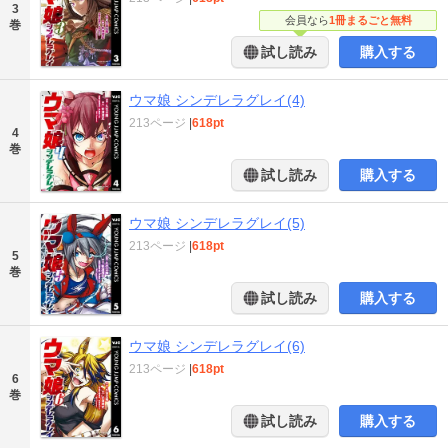
3
会員なら
1冊まるごと無料
巻
試し読み
購入する
ウマ娘 シンデレラグレイ(4)
213ページ
|
618pt
4
巻
試し読み
購入する
ウマ娘 シンデレラグレイ(5)
213ページ
|
618pt
5
巻
試し読み
購入する
ウマ娘 シンデレラグレイ(6)
213ページ
|
618pt
6
巻
試し読み
購入する