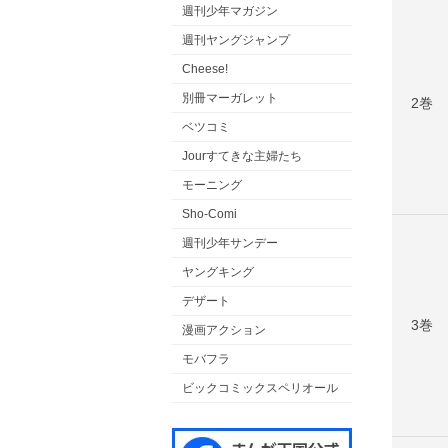
週刊少年マガジン
週刊ヤングジャンプ
Cheese!
別冊マーガレット
2巻
ベツコミ
Jourすてきな主婦たち
モーニング
Sho-Comi
週刊少年サンデー
ヤングキング
デザート
3巻
漫画アクション
モバフラ
ビックコミックスペリオール