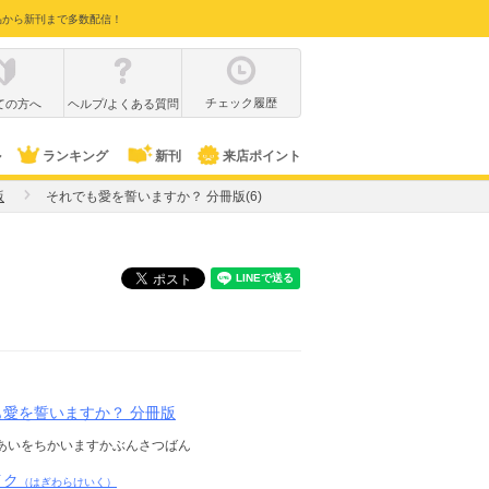
品から新刊まで多数配信！
チェック履歴
ての方へ
ヘルプ/よくある質問
ル
ランキング
新刊
来店ポイント
版
それでも愛を誓いますか？ 分冊版(6)
も愛を誓いますか？ 分冊版
あいをちかいますかぶんさつばん
イク
（はぎわらけいく）