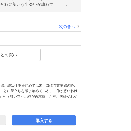
れぞれに新たな出会いが訪れて――…。
次の巻へ
まとめ買い
なし夫婦。純は仕事を辞めて以来、ほぼ専業主婦の静か
つことに苛立ちを感じ始めている。「仲が悪いわけ
」そう思い立った純が再就職した春、夫婦それぞ
購入する