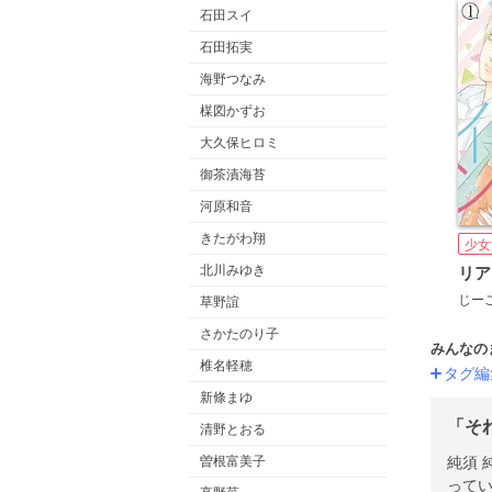
石田スイ
石田拓実
海野つなみ
楳図かずお
大久保ヒロミ
御茶漬海苔
河原和音
きたがわ翔
少女
北川みゆき
リア
じー
草野誼
さかたのり子
みんなの
椎名軽穂
タグ編
新條まゆ
「そ
清野とおる
純須 
曽根富美子
って