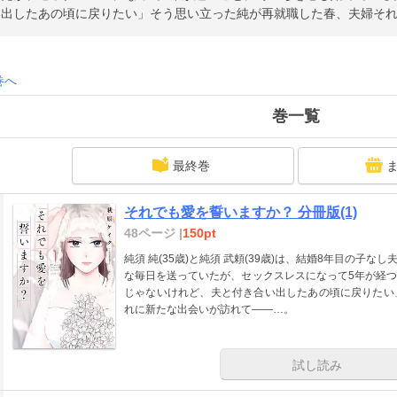
い出したあの頃に戻りたい」そう思い立った純が再就職した春、夫婦そ
巻へ
巻一覧
最終巻
それでも愛を誓いますか？ 分冊版(1)
48ページ |
150pt
純須 純(35歳)と純須 武頼(39歳)は、結婚8年目の子
な毎日を送っていたが、セックスレスになって5年が経
じゃないけれど、夫と付き合い出したあの頃に戻りたい
れに新たな出会いが訪れて――…。
試し読み