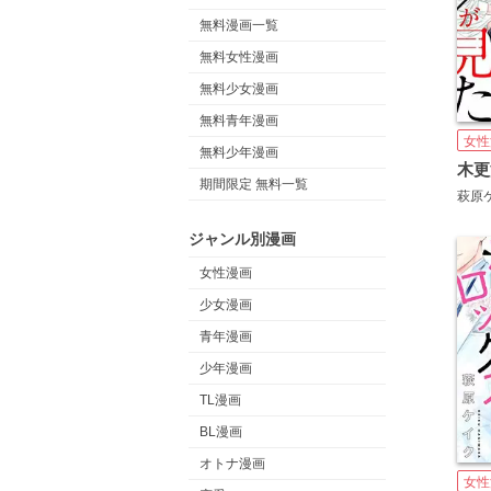
無料漫画一覧
無料女性漫画
無料少女漫画
無料青年漫画
女性
無料少年漫画
期間限定 無料一覧
萩原
ジャンル別漫画
女性漫画
少女漫画
青年漫画
少年漫画
TL漫画
BL漫画
オトナ漫画
女性