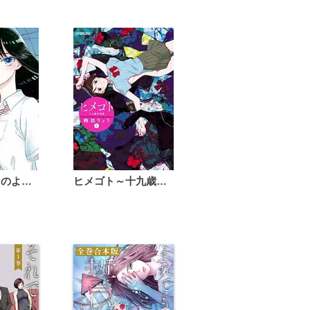
恋は雨上がりのように
ヒメゴト～十九歳の制服～