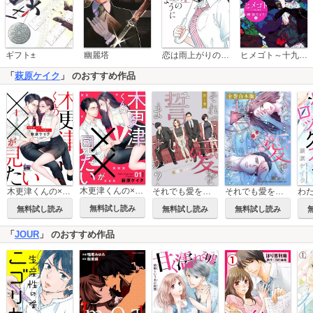
恋は雨上がりのように
ギフト±
幽麗塔
ヒメゴト～十九歳の制服～
「
萩原ケイク
」 のおすすめ作品
木更津くんの××が見たい
木更津くんの××が見たい【単行本版】
それでも愛を誓いますか？
それでも愛を誓いますか？ 【全巻合本版】
無料試し読み
無料試し読み
無料試し読み
無料試し読み
「
JOUR
」 のおすすめ作品