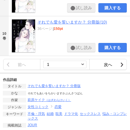
試し読み
購入する
それでも愛を誓いますか？ 分冊版(10)
36ページ
|
150pt
10
巻
試し読み
購入する
前へ
次へ
作品詳細
それでも愛を誓いますか？ 分冊版
タイトル
かな
それでもあいをちかいますかぶんさつばん
萩原ケイク
作家
（はぎわらけいく）
女性コミック
恋愛
ジャンル
不倫・浮気
結婚
耽美
ドラマ化
セックスレス
悩み・コンプレ
キーワード
ックス
JOUR
掲載雑誌