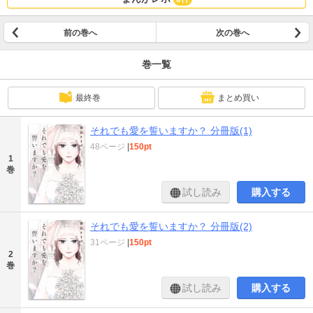
前の巻へ
次の巻へ
巻一覧
最終巻
まとめ買い
それでも愛を誓いますか？ 分冊版(1)
48ページ
|
150pt
1
巻
試し読み
購入する
それでも愛を誓いますか？ 分冊版(2)
31ページ
|
150pt
2
巻
試し読み
購入する