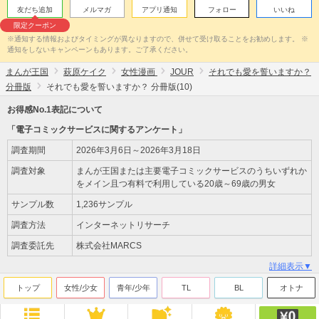
友だち追加
メルマガ
アプリ通知
フォロー
いいね
限定クーポン
※通知する情報およびタイミングが異なりますので、併せて受け取ることをお勧めします。 ※
通知をしないキャンペーンもあります。ご了承ください。
まんが王国
萩原ケイク
女性漫画
JOUR
それでも愛を誓いますか？
分冊版
それでも愛を誓いますか？ 分冊版(10)
お得感No.1表記について
「電子コミックサービスに関するアンケート」
調査期間
2026年3月6日～2026年3月18日
調査対象
まんが王国または主要電子コミックサービスのうちいずれか
をメイン且つ有料で利用している20歳～69歳の男女
サンプル数
1,236サンプル
調査方法
インターネットリサーチ
調査委託先
株式会社MARCS
詳細表示▼
トップ
女性/少女
青年/少年
TL
BL
オトナ