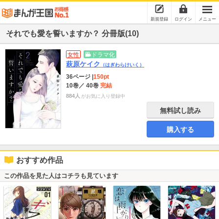
新規登録
ログイン
メニュー
それでも愛を誓いますか？ 分冊版(10)
女性
ドラマ化
萩原ケイク
（はぎわらけいく）
36ページ
|
150pt
10巻
／ 40巻
完結
884人
がお気に入り登録中
無料試し読み
購入する
おすすめ作品
この作品を見た人はコチラも見ています