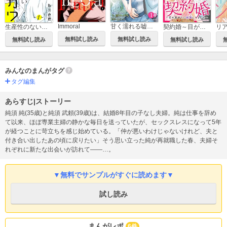
Immoral
甘く濡れる嘘～結婚という名の復讐～
生産性のないニゴリカワ
契約婚～目が覚めたら結婚してました～
無料試し読み
無料試し読み
無料試し読み
無料試し読み
みんなのまんがタグ
タグ編集
あらすじ|ストーリー
純須 純(35歳)と純須 武頼(39歳)は、結婚8年目の子なし夫婦。純は仕事を辞め
て以来、ほぼ専業主婦の静かな毎日を送っていたが、セックスレスになって5年
が経つことに苛立ちを感じ始めている。「仲が悪いわけじゃないけれど、夫と
付き合い出したあの頃に戻りたい」そう思い立った純が再就職した春、夫婦そ
れぞれに新たな出会いが訪れて――…。
▼無料でサンプルがすぐに読めます▼
試し読み
まんがレポ
6件