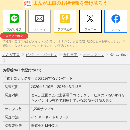
まんが王国のお得情報を受け取ろう
友だち追加
メルマガ
アプリ通知
フォロー
いいね
限定クーポン
※通知する情報およびタイミングが異なりますので、併せて受け取ることをお勧めします。 ※
通知をしないキャンペーンもあります。ご了承ください。
まんが王国
ビバリー・バートン
女性漫画
ハーレクイン
愛への道の
り
お得感No.1表記について
「電子コミックサービスに関するアンケート」
調査期間
2026年3月6日～2026年3月18日
調査対象
まんが王国または主要電子コミックサービスのうちいずれか
をメイン且つ有料で利用している20歳～69歳の男女
サンプル数
1,236サンプル
調査方法
インターネットリサーチ
調査委託先
株式会社MARCS