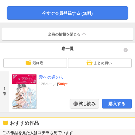
ると知り、スーザンは戸惑った。これ以上一緒にいたら、また彼に強く惹かれ
てしまうわ…！
今すぐ会員登録する (無料)
全巻の情報を
閉じる
巻一覧
最終巻
まとめ買い
愛への道のり
128ページ
|
500pt
1
巻
試し読み
購入する
おすすめ作品
この作品を見た人はコチラも見ています