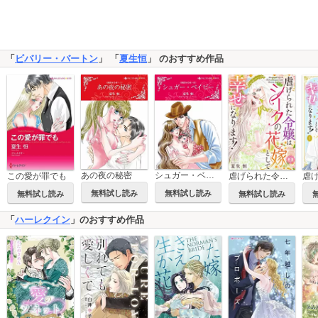
「
ビバリー・バートン
」 「
夏生恒
」 のおすすめ作品
あの夜の秘密
シュガー・ベイビー
この愛が罪でも
虐げられた令嬢はシークの花嫁として幸せになります！
無料試し読み
無料試し読み
無料試し読み
無料試し読み
「
ハーレクイン
」のおすすめ作品