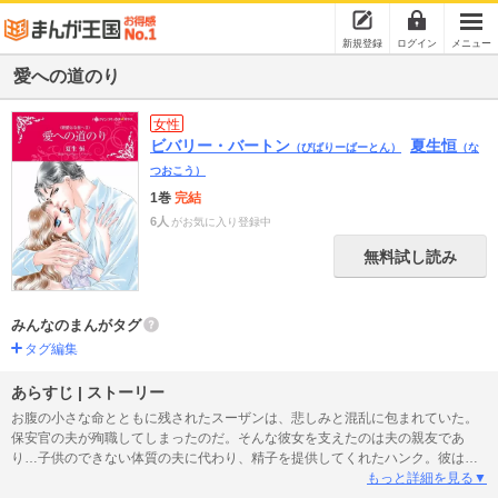
新規登録
ログイン
メニュー
愛への道のり
女性
ビバリー・バートン
夏生恒
（びばりーばーとん）
（な
つおこう）
1巻
完結
6人
がお気に入り登録中
無料試し読み
みんなのまんがタグ
タグ編集
あらすじ | ストーリー
お腹の小さな命とともに残されたスーザンは、悲しみと混乱に包まれていた。
保安官の夫が殉職してしまったのだ。そんな彼女を支えたのは夫の親友であ
り…子供のできない体質の夫に代わり、精子を提供してくれたハンク。彼は
「結婚しない、子供ももたない」と決めていたため、結婚を夢みていたスーザ
もっと詳細を見る▼
ンは密かな愛を封じていたのだ。だが彼がFBIを休職し保安官として故郷に留ま