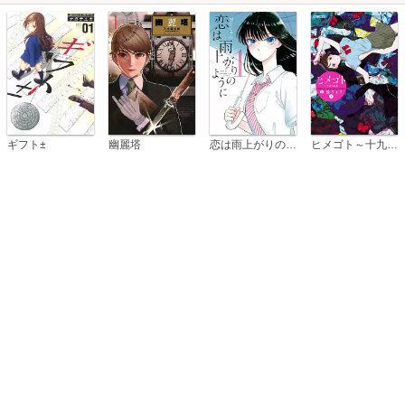
恋は雨上がりのように
ギフト±
幽麗塔
ヒメゴト～十九歳の制服～