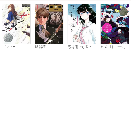
恋は雨上がりのように
ギフト±
幽麗塔
ヒメゴト～十九歳の制服～