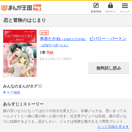
新規登録
ログイン
メニュー
恋と冒険のはじまり
女性
米谷たかね
ビバリー・バートン
（よねたにたかね）
（びばりーばーとん）
1巻
完結
2人
がお気に入り登録中
無料試し読み
みんなのまんがタグ
タグ編集
あらすじ | ストーリー
親の言いなりになってばかりの自分を変えたい。令嬢ジェナは、思いきってル
ームメイトと一緒に夜の街へと繰り出す。社交界デビューは目前。親の言いな
りに結婚するよりも…恋がしたい。ジェナは危険な魅力をもつ男性ブレントと
出会い、目が離せなくなる。ぐっと抱きよせられるだけで胸の高鳴りが止めら
もっと詳細を見る▼
れない。手ほどきをしてもらうなら、たとえプレイボーイでも彼のような人が