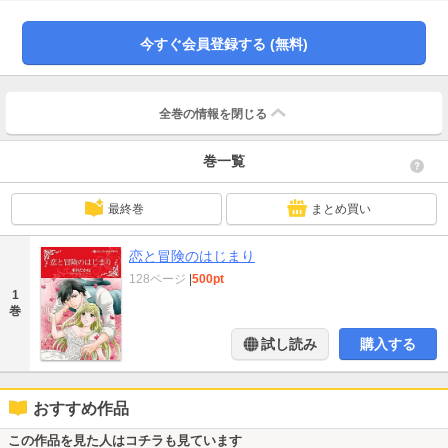
いい。だが、彼は「お嬢さんの遊びにつきあう役はごめんだ」とまるで子供扱
いで…!?
今すぐ会員登録する (無料)
全巻の情報を
閉じる
巻一覧
最終巻
まとめ買い
恋と冒険のはじまり
128ページ
|
500pt
1
巻
試し読み
購入する
おすすめ作品
この作品を見た人はコチラも見ています