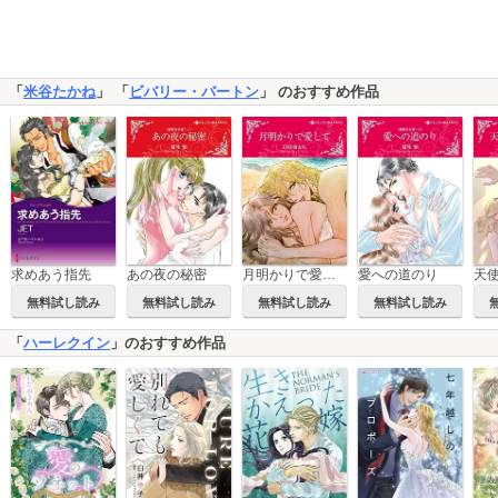
「
米谷たかね
」 「
ビバリー・バートン
」 のおすすめ作品
求めあう指先
あの夜の秘密
月明かりで愛して
愛への道のり
無料試し読み
無料試し読み
無料試し読み
無料試し読み
「
ハーレクイン
」のおすすめ作品