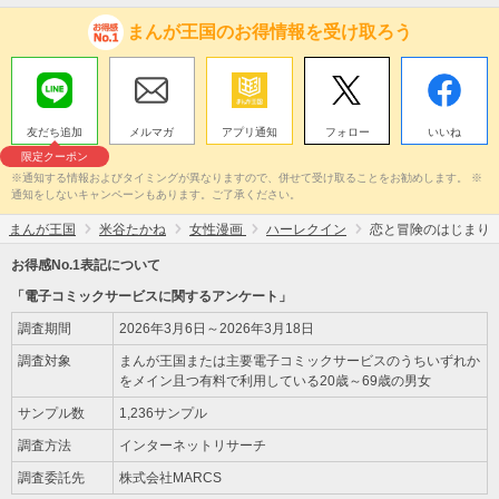
まんが王国のお得情報を受け取ろう
友だち追加
メルマガ
アプリ通知
フォロー
いいね
限定クーポン
※通知する情報およびタイミングが異なりますので、併せて受け取ることをお勧めします。 ※
通知をしないキャンペーンもあります。ご了承ください。
まんが王国
米谷たかね
女性漫画
ハーレクイン
恋と冒険のはじまり
お得感No.1表記について
「電子コミックサービスに関するアンケート」
調査期間
2026年3月6日～2026年3月18日
調査対象
まんが王国または主要電子コミックサービスのうちいずれか
をメイン且つ有料で利用している20歳～69歳の男女
サンプル数
1,236サンプル
調査方法
インターネットリサーチ
調査委託先
株式会社MARCS