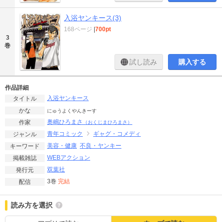
入浴ヤンキース(3)
168ページ
|
700pt
3
巻
試し読み
購入する
作品詳細
入浴ヤンキース
タイトル
かな
にゅうよくやんきーす
奥嶋ひろまさ
作家
（おくじまひろまさ）
青年コミック
ギャグ・コメディ
ジャンル
美容・健康
不良・ヤンキー
キーワード
WEBアクション
掲載雑誌
双葉社
発行元
3巻
完結
配信
読み方を選択