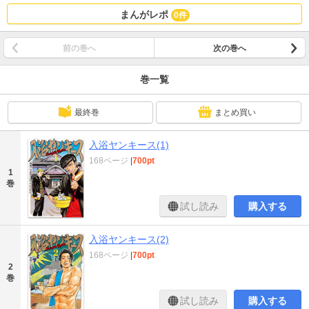
まんがレポ
0件
前の巻へ
次の巻へ
巻一覧
最終巻
まとめ買い
入浴ヤンキース(1)
168ページ
|
700pt
1
巻
試し読み
購入する
入浴ヤンキース(2)
168ページ
|
700pt
2
巻
試し読み
購入する