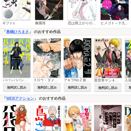
恋は雨上がりのように
ギフト±
幽麗塔
ヒメゴト～十九歳の制服～
「
奥嶋ひろまさ
」 のおすすめ作品
アキラNo.2 新装版
ババンババンバンバンパイア
スロウ・ダメージ Clean dishes -leveret-【電子単行本】
異世界ヤンキー八王子 分冊版
無料試し読み
無料試し読み
無料試し読み
無料試し読み
「
WEBアクション
」 のおすすめ作品