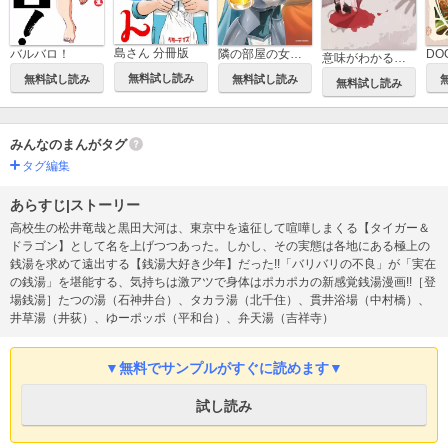
島さん 分冊版
バルバロ！
隣の部屋の女騎士は、異世界人で飲み友達(コミック)
DO
意味がわかると怖い4コマ
無料試し読み
無料試し読み
無料試し読み
無料試し読み
みんなのまんがタグ
タグ編集
あらすじ|ストーリー
高校生の松井竜哉と黒田大河は、東京中を遠征して喧嘩しまくる【タイガー＆
ドラゴン】として名を上げつつあった。しかし、その実態は各地にある極上の
銭湯を求めて遠出する【銭湯大好き少年】だった!!「バリバリの不良」が「実在
の銭湯」を堪能する、気持ちは激アツで身体はポカポカの新感覚銭湯漫画!!［登
場銭湯］たつの湯（石神井台）、タカラ湯（北千住）、貫井浴場（中村橋）、
井草湯（井荻）、ゆーポッポ（平和台）、弁天湯（吉祥寺）
▼無料でサンプルがすぐに読めます▼
試し読み