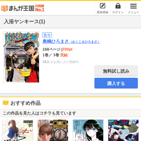
新規登録
ログイン
メニュー
入浴ヤンキース(1)
青年
奥嶋ひろまさ
（おくじまひろまさ）
168ページ
|
700pt
1巻
／ 3巻
完結
18人
がお気に入り登録中
無料試し読み
購入する
おすすめ作品
この作品を見た人はコチラも見ています