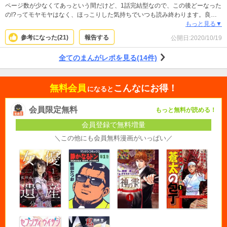
ページ数が少なくてあっという間だけど、1話完結型なので、この後どーなった
の!?ってモヤモヤはなく、ほっこりした気持ちでいつも読み終わります。良か
ったねって笑顔になれるお話です。 仕事きついけど、コンビニのお仕事は本当
もっと見る▼
に色々と大変だと思うので、これを読むと私も頑張らないとなって思えます。
参考になった(
21
)
報告する
公開日:
2020/10/19
いつも島さんの優しさを求めて、新刊出るたびに購入してます。
全てのまんがレポを見る(14件)
無料会員
こんなにお得！
になると
会員限定無料
もっと無料が読める！
会員登録で無料増量
＼この他にも会員無料漫画がいっぱい／