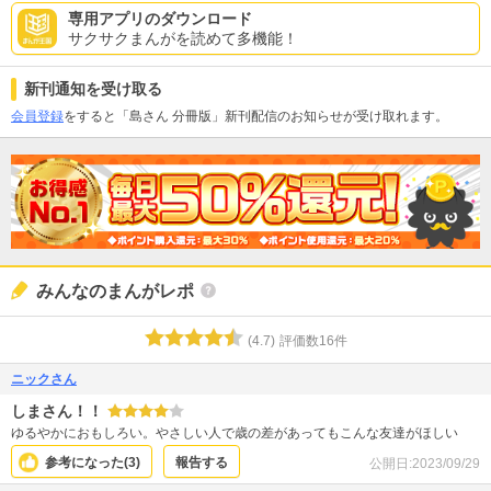
専用アプリのダウンロード
サクサクまんがを読めて多機能！
新刊通知を受け取る
会員登録
をすると「島さん 分冊版」新刊配信のお知らせが受け取れます。
みんなのまんがレポ
(
4.7
)
評価数
16
件
ニックさん
しまさん！！
ゆるやかにおもしろい。やさしい人で歳の差があってもこんな友達がほしい
参考になった(
3
)
報告する
公開日:
2023/09/29