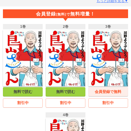
もっと詳細を見る▼
会員登録
無料増量！
(無料)で
1巻
2巻
3巻
無料で読む
無料で読む
会員登録で無料
割引中
割引中
割引中
4巻