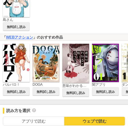
島さん
無料試し読み
「
WEBアクション
」のおすすめ作品
バルバロ！
闇アプリ
DOGA
意味がわかると怖い4コマ
無料試し読み
無料試し読み
無料試し読み
無料試し読み
読み方を選択
アプリで読む
ウェブで読む