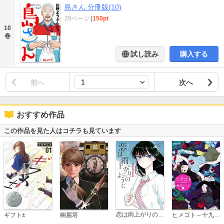
島さん 分冊版(10)
29ページ
|
150pt
10
巻
試し読み
購入する
前へ
次へ
おすすめ作品
この作品を見た人はコチラも見ています
恋は雨上がりのように
ギフト±
幽麗塔
ヒメゴト～十九歳の制服～