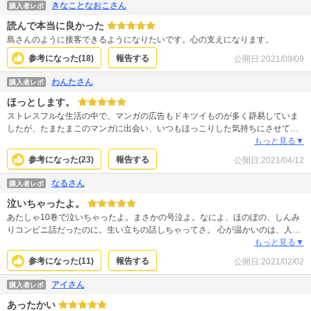
きなことなおこさん
購入者レポ
読んで本当に良かった
島さんのように接客できるようになりたいです。心の支えになります。
参考になった(
18
)
報告する
公開日:
2021/09/09
わんたさん
購入者レポ
ほっとします。
ストレスフルな生活の中で、マンガの広告もドキツイものが多く辟易していま
したが、たまたまこのマンガに出会い、いつもほっこりした気持ちにさせても
らっています。たくさんの人に知ってもらいたい素敵な作品です。
もっと見る▼
参考になった(
23
)
報告する
公開日:
2021/04/12
なるさん
購入者レポ
泣いちゃったよ。
あたしゃ10巻で泣いちゃったよ。まさかの号泣よ。なによ、ほのぼの、しんみ
りコンビニ話だったのに。生い立ちの話しちゃってさ。 心が温かいのは、人に
優しいのは、苦労したからなんだね。島さんおとーちゃんに似てるね。
もっと見る▼
参考になった(
11
)
報告する
公開日:
2021/02/02
アイさん
購入者レポ
あったかい