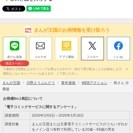
まんが王国のお得情報を受け取ろう
友だち追加
メルマガ
アプリ通知
フォロー
いいね
限定クーポン
※通知する情報およびタイミングが異なりますので、併せて受け取ることをお勧めします。 ※
通知をしないキャンペーンもあります。ご了承ください。
まんが王国
川野ようぶんどう
青年漫画
WEBアクション
島さん 分
冊版
お得感No.1表記について
「電子コミックサービスに関するアンケート」
調査期間
2026年3月6日～2026年3月18日
調査対象
まんが王国または主要電子コミックサービスのうちいずれか
をメイン且つ有料で利用している20歳～69歳の男女