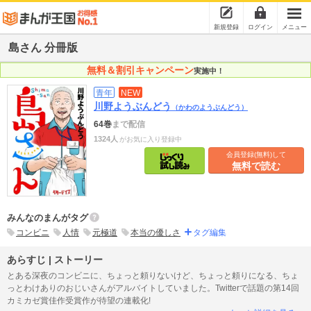
新規登録
ログイン
メニュー
島さん 分冊版
無料＆割引キャンペーン
実施中！
青年
NEW
川野ようぶんどう
（かわのようぶんどう）
64巻
まで配信
1324人
がお気に入り登録中
会員登録(無料)して
無料で読む
みんなのまんがタグ
コンビニ
人情
元極道
本当の優しさ
タグ編集
あらすじ | ストーリー
とある深夜のコンビニに、ちょっと頼りないけど、ちょっと頼りになる、ちょ
っとわけありのおじいさんがアルバイトしていました。Twitterで話題の第14回
カミカゼ賞佳作受賞作が待望の連載化!