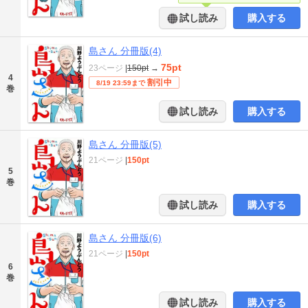
試し読み
購入する
島さん 分冊版(4)
75pt
23ページ
|
150pt
→
4
割引中
8/19 23:59まで
巻
試し読み
購入する
島さん 分冊版(5)
21ページ
|
150pt
5
巻
試し読み
購入する
島さん 分冊版(6)
21ページ
|
150pt
6
巻
試し読み
購入する