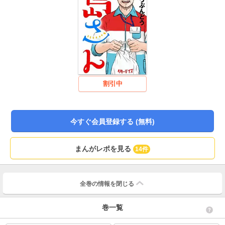
割引中
今すぐ会員登録する (無料)
まんがレポを見る
14件
全巻の情報を
閉じる
巻一覧