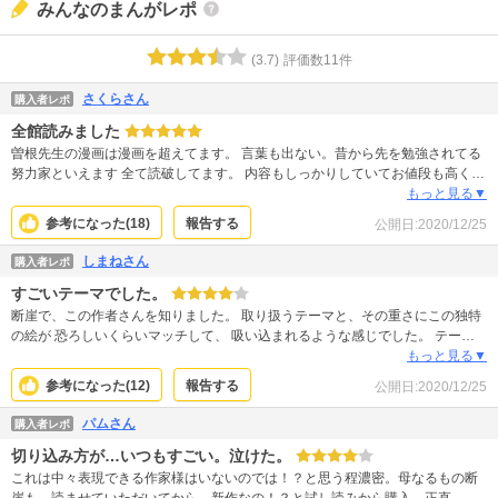
みんなのまんがレポ
(
3.7
)
評価数
11
件
さくらさん
購入者レポ
全館読みました
曽根先生の漫画は漫画を超えてます。 言葉も出ない。昔から先を勉強されてる
努力家といえます 全て読破してます。 内容もしっかりしていてお値段も高くな
い。これこそ漫画家といえると思ってます
もっと見る▼
参考になった(
18
)
報告する
公開日:
2020/12/25
しまねさん
購入者レポ
すごいテーマでした。
断崖で、この作者さんを知りました。 取り扱うテーマと、その重さにこの独特
の絵が 恐ろしいくらいマッチして、 吸い込まれるような感じでした。 テーマ
の重さと悲しさと、怒りと、 この作品は断崖にまさるとも劣らない迫力で のし
もっと見る▼
かかってきます。 ただ、あれほどこの作者さんの良さである絵が この作品で
参考になった(
12
)
報告する
公開日:
2020/12/25
は、なんだか、騒々しく感じました。 質感が変わってしまったのかな。 あと、
沢さんとの関わりは、あくまで私見ですが 物語の根幹として必要なはずなの
パムさん
購入者レポ
に、どうしてもエピソードとしてなくてもいい気がして。 悩みが悩みである以
切り込み方が…いつもすごい。泣けた。
上、軽重などないけれど、 それでも透子さんと肩並べてる風な苦悩とか 墜ちっ
ぷりとか、やっぱりいらない、エピソード。 断崖は、できれば★10でも構わな
これは中々表現できる作家様はいないのでは！？と思う程濃密。母なるもの断
いくらいの 心を本当に鷲掴みにされるものだったのですが この作品は、この作