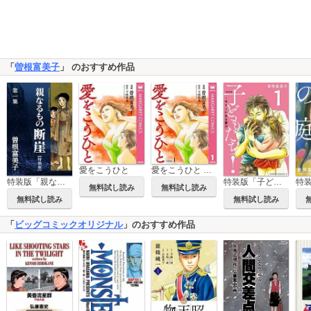
「
曽根富美子
」 のおすすめ作品
愛をこうひと
愛をこうひと 分冊版
特装版「親なるもの 断崖」
特装版「子どもたち！～今そこにある暴力～」
無料試し読み
無料試し読み
無料試し読み
無料試し読み
「
ビッグコミックオリジナル
」のおすすめ作品