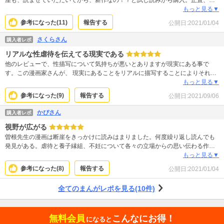
崖も、読ませていただいてから、新作なの！？と試し読みから購入。正直、読
品としては素晴らしいものですが、比べてしまえば、★4つでした。
みづらくはなってます。断崖は時代背景に合ってたというか… 読みやすかった
もっと見る▼
ですが今回はまた違う描き方なのかなと(ごちゃついてます)。けれど、切り込み
参考になった(
11
)
報告する
公開日:
2021/01/04
先が本当に辛いというか、誰も目に触れたくはない様な現実で起きた事を題材
にするのはさすがだなと。2巻までは読みづらいかも…けど先がよみたくて3.4
さくらさん
購入者レポ
巻も購入。一気に引き込まれて泣けました。普通と言われてる、自分が知り得
リアルな性虐待を伝えてる現実である
ない出生、そこに携わった人達、そして母親。産む事、産まれてきた事、改め
て「普通」じゃないんだなと、気づきにくい事を考えさせられました。
他のレビューで、性描写について気持ちが悪いとありますが現実にある事で
す。この漫画家さんが、 現実にあることをリアルに描写することによりそれほ
どに気持ちが悪い虐待があることを伝えてるのだと思います。 性描写いうのは
もっと見る▼
エロではありません。これほどまでに気持ちが悪い虐待が昔からあるんです。
参考になった(
9
)
報告する
公開日:
2021/09/06
昭和にも実父が娘が30になるまで子供を何人も産ませ、娘が父親を殺害するほ
どの事件がありました。 リアルを描写せずに性的虐待の現実が伝わるわけがあ
かぴさん
購入者レポ
りません。
視野が広がる
曽根先生の漫画は断崖をきっかけに読みはまりました。何度繰り返し読んでも
発見がある。虐待と養子縁組、不妊について各々の立場からの思い伝わる作品
でした。読み終わり、癒やされたというのが感想です。
もっと見る▼
参考になった(
8
)
報告する
公開日:
2021/01/04
全てのまんがレポを見る(10件)
無料会員
こんなにお得！
になると