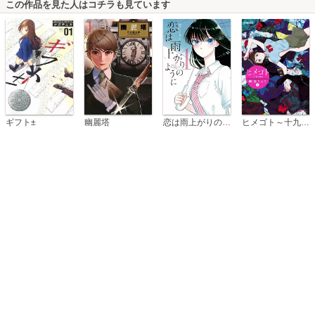
この作品を見た人はコチラも見ています
恋は雨上がりのように
ギフト±
幽麗塔
ヒメゴト～十九歳の制服～