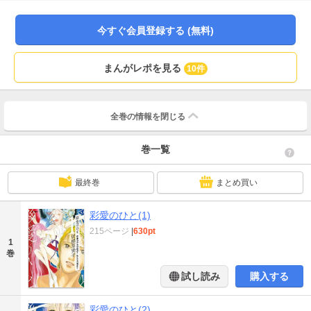
る大人を描いてゆく。 女性とは、親とは、子どもとは……現代社会に今も存
在する“虐待”や“性的搾取”に正面から挑む！
今すぐ会員登録する (無料)
まんがレポを見る
10件
全巻の情報を
閉じる
巻一覧
最終巻
まとめ買い
彩愛のひと(1)
215ページ
|
630pt
1
巻
試し読み
購入する
彩愛のひと(2)