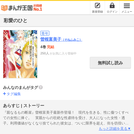
新規登録
ログイン
メニュー
彩愛のひと
青年
曽根富美子
（そねふみこ）
4巻
完結
250人
がお気に入り登録中
無料試し読み
みんなのまんがタグ
タグ編集
あらすじ | ストーリー
『親なるもの断崖』曽根富美子最新作登場！ 現代を生きる、性に傷つくすべ
ての女性に捧ぐ。 実親からの壮絶な性虐待を受け、大人になった女性・透
子。利用価値がなくなり捨てられた彼女は、ついに限界を超え、街を彷徨い歩
く…何かを求めて…… 「特別養子縁組」という生まれ来る子どものための制
もっと詳細を見る▼
度を活かす支援団体を舞台に、様々な事情を抱える女性、家族への問いを抱え