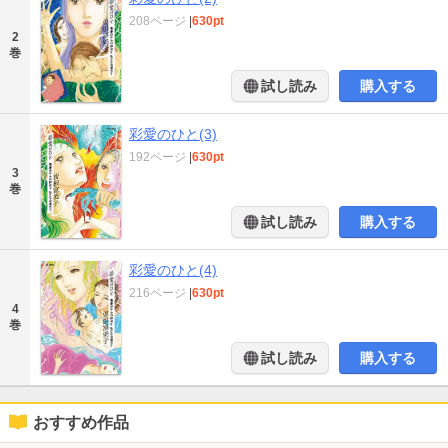
208ページ
|
630pt
2
巻
試し読み
購入する
彩愛のひと(3)
192ページ
|
630pt
3
巻
試し読み
購入する
彩愛のひと(4)
216ページ
|
630pt
4
巻
試し読み
購入する
おすすめ作品