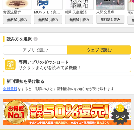
人間交差点
昭和天皇物語
黄昏流星群
MONSTER 完全版 デジタルVer.
風
無料試し読み
無料試し読み
無料試し読み
無料試し読み
読み方を選択
アプリで読む
ウェブで読む
専用アプリのダウンロード
サクサクまんがを読めて多機能！
新刊通知を受け取る
会員登録
をすると「彩愛のひと」新刊配信のお知らせが受け取れます。