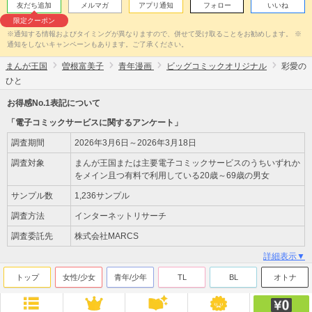
友だち追加
メルマガ
アプリ通知
フォロー
いいね
限定クーポン
※通知する情報およびタイミングが異なりますので、併せて受け取ることをお勧めします。 ※
通知をしないキャンペーンもあります。ご了承ください。
まんが王国
曽根富美子
青年漫画
ビッグコミックオリジナル
彩愛の
ひと
お得感No.1表記について
「電子コミックサービスに関するアンケート」
調査期間
2026年3月6日～2026年3月18日
調査対象
まんが王国または主要電子コミックサービスのうちいずれか
をメイン且つ有料で利用している20歳～69歳の男女
サンプル数
1,236サンプル
調査方法
インターネットリサーチ
調査委託先
株式会社MARCS
詳細表示▼
トップ
女性/少女
青年/少年
TL
BL
オトナ