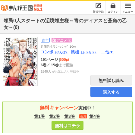
新規登録
ログイン
メニュー
領民0人スタートの辺境領主様～青のディアスと蒼角の乙
女～(6)
青年
アニメ化
月間男性ランキング
10位
ユンボ
風楼
…他▼
（ゆんぼ）
（ふうろう）
191ページ
|
600pt
6巻
／ 15巻
まで配信
1549人
がお気に入り登録中
無料試し読み
購入する
無料キャンペーン
実施中！
第1巻
第2巻
第3巻
第4巻
会員
無料はコチラ