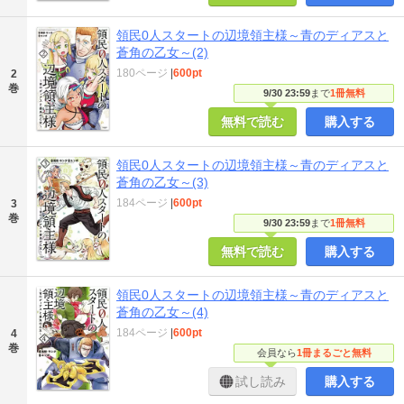
領民0人スタートの辺境領主様～青のディアスと
蒼角の乙女～(2)
180ページ
|
600pt
2
巻
9/30 23:59
まで
1冊無料
無料で読む
購入する
領民0人スタートの辺境領主様～青のディアスと
蒼角の乙女～(3)
184ページ
|
600pt
3
巻
9/30 23:59
まで
1冊無料
無料で読む
購入する
領民0人スタートの辺境領主様～青のディアスと
蒼角の乙女～(4)
184ページ
|
600pt
4
巻
会員なら
1冊まるごと無料
試し読み
購入する