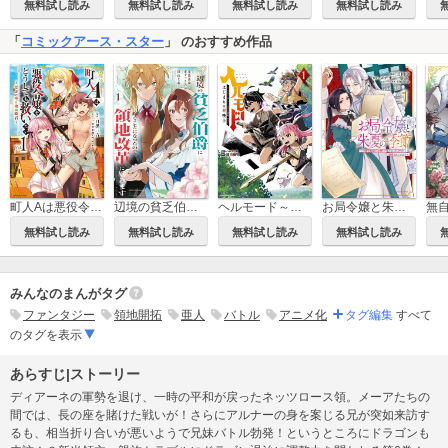
無料試し読み
無料試し読み
無料試し読み
無料試し読み
「
コミックアース・スター
」 のおすすめ作品
お局令嬢と朱夏の季節 ～冷徹宰相様のお飾りの妻になったはずが、溺愛されています～
町人Aは悪役令嬢をどうしても救いたい ～どぶと空と氷の姫君～
辺境の貧乏伯爵に嫁ぐことになったので領地改革に励みます ～the letter from Boule～
ヘルモード～やり込み好きのゲーマーは廃設定の異世界で無双する～ はじまりの召喚士
無料試し読み
無料試し読み
無料試し読み
無料試し読み
みんなのまんがタグ
ファンタジー
領地開拓
亜人
バトル
アニメ化
タグ編集
すべて
のタグを表示
あらすじ|ストーリー
ディアーネの軍勢を退け、一時の平和が戻ったネッツロース領。メーアたちの
間では、長の座を賭けた戦いが！さらにアルナーの身を案じる兄が突如来訪す
るも、相当折り合いが悪いようで兄妹バトル勃発！というところにドラゴンも