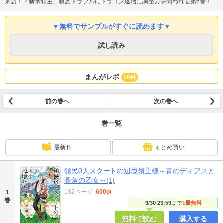
来訪！？新米領主、親族トラブルにドラゴン退治に調整力を問われる第6巻！
▼無料でサンプルがすぐに読めます▼
試し読み
まんがレポ
10件
前の巻へ
次の巻へ
巻一覧
最新刊
まとめ買い
領民0人スタートの辺境領主様～青のディアスと
蒼角の乙女～(1)
182ページ
|
600pt
1
巻
9/30 23:59
まで
1冊無料
無料で読む
購入する