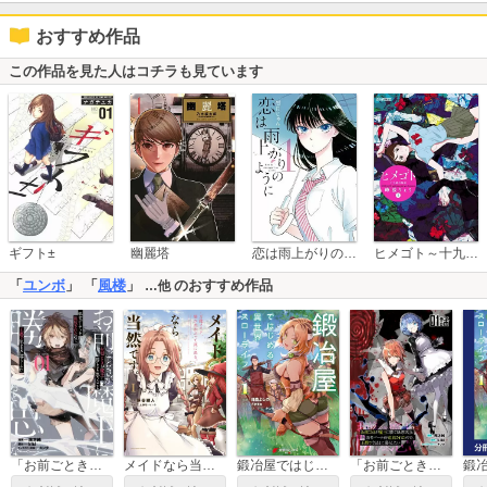
おすすめ作品
この作品を見た人はコチラも見ています
恋は雨上がりのように
ギフト±
幽麗塔
ヒメゴト～十九歳の制服～
「
ユンボ
」 「
風楼
」
のおすすめ作品
…他
「お前ごときが魔王に勝てると思うな」と勇者パーティを追放されたので、王都で気ままに暮らしたい THE COMIC
メイドなら当然です。 ～万能メイド、濡れ衣かぶって旅に出る。～
鍛冶屋ではじめる異世界スローライフ
「お前ごときが魔王に勝てると思うな」と勇者パーティを追放されたので、王都で気ままに暮らしたい【単話版】