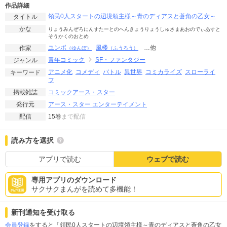
作品詳細
領民0人スタートの辺境領主様～青のディアスと蒼角の乙女～
タイトル
かな
りょうみんぜろにんすたーとのへんきょうりょうしゅさまあおのでぃあすと
そうかくのおとめ
ユンボ
風楼
…他
作家
（ゆんぼ）
（ふうろう）
青年コミック
SF・ファンタジー
ジャンル
アニメ化
コメディ
バトル
異世界
コミカライズ
スローライ
キーワード
フ
コミックアース・スター
掲載雑誌
アース・スター エンターテイメント
発行元
15巻
まで配信
配信
読み方を選択
アプリで読む
ウェブで読む
専用アプリのダウンロード
サクサクまんがを読めて多機能！
新刊通知を受け取る
会員登録
をすると「領民0人スタートの辺境領主様～青のディアスと蒼角の乙女