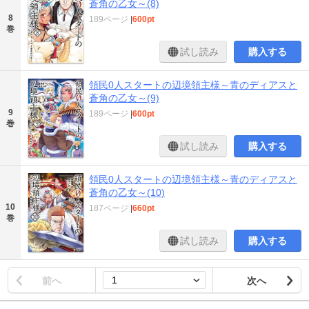
蒼角の乙女～(8)
8
189ページ
|
600pt
巻
試し読み
購入する
領民0人スタートの辺境領主様～青のディアスと
蒼角の乙女～(9)
9
189ページ
|
600pt
巻
試し読み
購入する
領民0人スタートの辺境領主様～青のディアスと
蒼角の乙女～(10)
10
187ページ
|
660pt
巻
試し読み
購入する
前へ
次へ