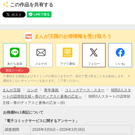
この作品を共有する
まんが王国のお得情報を受け取ろう
友だち追加
メルマガ
アプリ通知
フォロー
いいね
限定クーポン
※通知する情報およびタイミングが異なりますので、併せて受け取ることをお勧めします。 ※
通知をしないキャンペーンもあります。ご了承ください。
まんが王国
ユンボ
青年漫画
コミックアース・スター
領民0人スタ
ートの辺境領主様～青のディアスと蒼角の乙女～
領民0人スタートの辺境領
主様～青のディアスと蒼角の乙女～(6)
お得感No.1表記について
「電子コミックサービスに関するアンケート」
調査期間
2026年3月6日～2026年3月18日