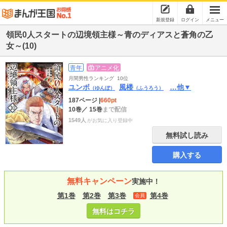
新規登録
ログイン
メニュー
領民0人スタートの辺境領主様～青のディアスと蒼角の乙
女～(10)
青年
アニメ化
月間男性ランキング
10位
ユンボ
風楼
…他▼
（ゆんぼ）
（ふうろう）
187ページ
|
660pt
10巻
／ 15巻
まで配信
1549人
がお気に入り登録中
無料試し読み
購入する
無料キャンペーン
実施中！
第1巻
第2巻
第3巻
第4巻
会員
無料はコチラ