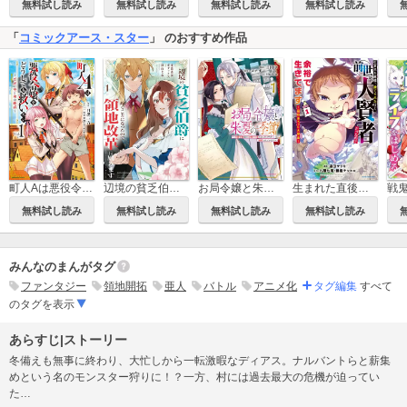
無料試し読み
無料試し読み
無料試し読み
無料試し読み
「
コミックアース・スター
」 のおすすめ作品
お局令嬢と朱夏の季節 ～冷徹宰相様のお飾りの妻になったはずが、溺愛されています～
町人Aは悪役令嬢をどうしても救いたい ～どぶと空と氷の姫君～
辺境の貧乏伯爵に嫁ぐことになったので領地改革に励みます ～the letter from Boule～
生まれた直後に捨てられたけど、前世が大賢者だったので余裕で生きてます ～最強赤ちゃん大暴走～
無料試し読み
無料試し読み
無料試し読み
無料試し読み
みんなのまんがタグ
ファンタジー
領地開拓
亜人
バトル
アニメ化
タグ編集
すべて
のタグを表示
あらすじ|ストーリー
冬備えも無事に終わり、大忙しから一転激暇なディアス。ナルバントらと薪集
めという名のモンスター狩りに！？一方、村には過去最大の危機が迫ってい
た…