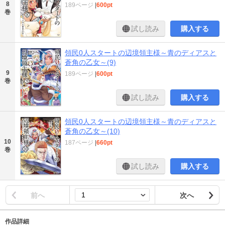
8
189ページ
|
600pt
巻
試し読み
購入する
領民0人スタートの辺境領主様～青のディアスと
蒼角の乙女～(9)
9
189ページ
|
600pt
巻
試し読み
購入する
領民0人スタートの辺境領主様～青のディアスと
蒼角の乙女～(10)
10
187ページ
|
660pt
巻
試し読み
購入する
前へ
次へ
作品詳細