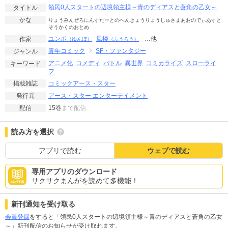
領民0人スタートの辺境領主様～青のディアスと蒼角の乙女～
タイトル
かな
りょうみんぜろにんすたーとのへんきょうりょうしゅさまあおのでぃあすと
そうかくのおとめ
ユンボ
風楼
…他
作家
（ゆんぼ）
（ふうろう）
青年コミック
SF・ファンタジー
ジャンル
アニメ化
コメディ
バトル
異世界
コミカライズ
スローライ
キーワード
フ
コミックアース・スター
掲載雑誌
アース・スター エンターテイメント
発行元
15巻
まで配信
配信
読み方を選択
アプリで読む
ウェブで読む
専用アプリのダウンロード
サクサクまんがを読めて多機能！
新刊通知を受け取る
会員登録
をすると「領民0人スタートの辺境領主様～青のディアスと蒼角の乙女
～」新刊配信のお知らせが受け取れます。