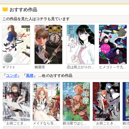
おすすめ作品
この作品を見た人はコチラも見ています
恋は雨上がりのように
ギフト±
幽麗塔
ヒメゴト～十九歳の制服～
「
ユンボ
」 「
風楼
」
のおすすめ作品
…他
「お前ごときが魔王に勝てると思うな」と勇者パーティを追放されたので、王都で気ままに暮らしたい THE COMIC
メイドなら当然です。 ～万能メイド、濡れ衣かぶって旅に出る。～
鍛冶屋ではじめる異世界スローライフ
「お前ごときが魔王に勝てると思うな」と勇者パーティを追放されたので、王都で気ままに暮らしたい【単話版】