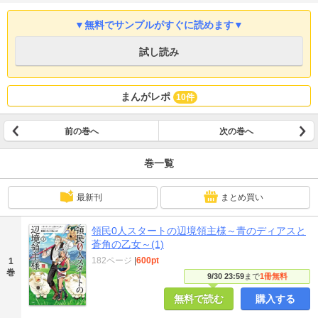
▼無料でサンプルがすぐに読めます▼
試し読み
まんがレポ
10件
前の巻へ
次の巻へ
巻一覧
最新刊
まとめ買い
領民0人スタートの辺境領主様～青のディアスと
蒼角の乙女～(1)
182ページ
|
600pt
1
巻
9/30 23:59
まで
1冊無料
無料で読む
購入する