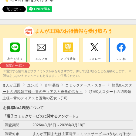
まんが王国のお得情報を受け取ろう
友だち追加
メルマガ
アプリ通知
フォロー
いいね
限定クーポン
※通知する情報およびタイミングが異なりますので、併せて受け取ることをお勧めします。 ※
通知をしないキャンペーンもあります。ご了承ください。
まんが王国
ユンボ
青年漫画
コミックアース・スター
領民0人スタ
ートの辺境領主様～青のディアスと蒼角の乙女～
領民0人スタートの辺境領
主様～青のディアスと蒼角の乙女～(10)
お得感No.1表記について
「電子コミックサービスに関するアンケート」
調査期間
2026年3月6日～2026年3月18日
調査対象
まんが王国または主要電子コミックサービスのうちいずれか