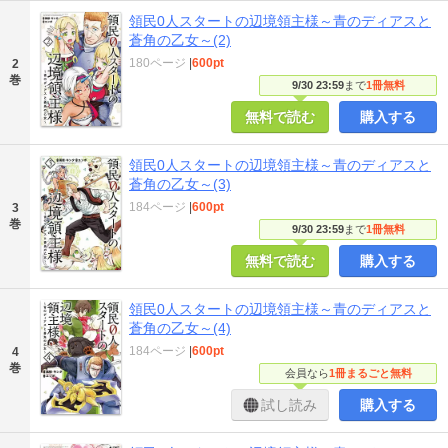
領民0人スタートの辺境領主様～青のディアスと
蒼角の乙女～(2)
180ページ
|
600pt
2
巻
9/30 23:59
まで
1冊無料
無料で読む
購入する
領民0人スタートの辺境領主様～青のディアスと
蒼角の乙女～(3)
184ページ
|
600pt
3
巻
9/30 23:59
まで
1冊無料
無料で読む
購入する
領民0人スタートの辺境領主様～青のディアスと
蒼角の乙女～(4)
184ページ
|
600pt
4
巻
会員なら
1冊まるごと無料
試し読み
購入する