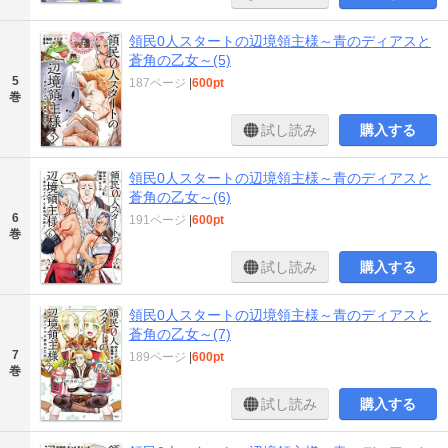
領民0人スタートの辺境領主様～青のディアスと
蒼角の乙女～(5)
5
187ページ
|
600pt
巻
試し読み
購入する
領民0人スタートの辺境領主様～青のディアスと
蒼角の乙女～(6)
6
191ページ
|
600pt
巻
試し読み
購入する
領民0人スタートの辺境領主様～青のディアスと
蒼角の乙女～(7)
7
189ページ
|
600pt
巻
試し読み
購入する