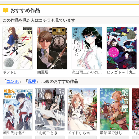
おすすめ作品
この作品を見た人はコチラも見ています
恋は雨上がりのように
ギフト±
幽麗塔
ヒメゴト～十九歳の制服～
「
ユンボ
」 「
風楼
」
のおすすめ作品
…他
転生先は北の辺境でしたが精霊のおかげでけっこう快適です ～楽園目指して狩猟開拓ときどきサウナ～（コミック）
「お前ごときが魔王に勝てると思うな」と勇者パーティを追放されたので、王都で気ままに暮らしたい THE COMIC
メイドなら当然です。 ～万能メイド、濡れ衣かぶって旅に出る。～
鍛冶屋ではじめる異世界スローライフ