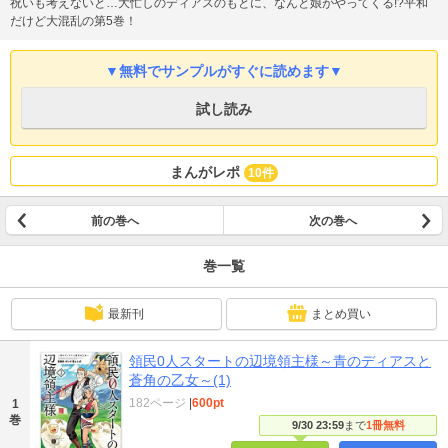
祝いも考えないと…大忙しのディアスのもとに、なんと娘がやってくる!?平和
だけど大混乱の第5巻！
▼無料でサンプルがすぐに読めます▼
試し読み
まんがレポ
10件
前の巻へ
次の巻へ
巻一覧
最新刊
まとめ買い
領民0人スタートの辺境領主様～青のディアスと
蒼角の乙女～(1)
182ページ
|
600pt
1
巻
9/30 23:59
まで
1冊無料