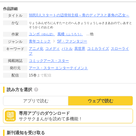
作品詳細
領民0人スタートの辺境領主様～青のディアスと蒼角の乙女～
タイトル
かな
りょうみんぜろにんすたーとのへんきょうりょうしゅさまあおのでぃあすと
そうかくのおとめ
ユンボ
風楼
…他
作家
（ゆんぼ）
（ふうろう）
青年コミック
SF・ファンタジー
ジャンル
アニメ化
コメディ
バトル
異世界
コミカライズ
スローライ
キーワード
フ
コミックアース・スター
掲載雑誌
アース・スター エンターテイメント
発行元
15巻
まで配信
配信
読み方を選択
アプリで読む
ウェブで読む
専用アプリのダウンロード
サクサクまんがを読めて多機能！
新刊通知を受け取る