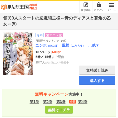
新規登録
ログイン
メニュー
領民0人スタートの辺境領主様～青のディアスと蒼角の乙
女～(5)
青年
アニメ化
月間男性ランキング
10位
ユンボ
風楼
…他▼
（ゆんぼ）
（ふうろう）
187ページ
|
600pt
5巻
／ 15巻
まで配信
1547人
がお気に入り登録中
無料試し読み
購入する
無料キャンペーン
実施中！
第1巻
第2巻
第3巻
第4巻
会員
無料はコチラ