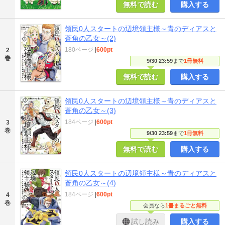
無料で読む
購入する
領民0人スタートの辺境領主様～青のディアスと
蒼角の乙女～(2)
180ページ
|
600pt
2
巻
9/30 23:59
まで
1冊無料
無料で読む
購入する
領民0人スタートの辺境領主様～青のディアスと
蒼角の乙女～(3)
184ページ
|
600pt
3
巻
9/30 23:59
まで
1冊無料
無料で読む
購入する
領民0人スタートの辺境領主様～青のディアスと
蒼角の乙女～(4)
184ページ
|
600pt
4
巻
会員なら
1冊まるごと無料
試し読み
購入する