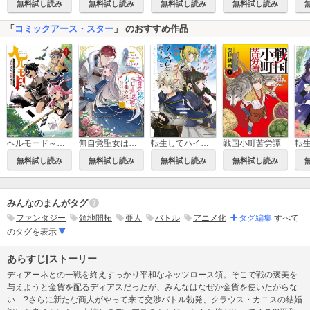
無料試し読み
無料試し読み
無料試し読み
無料試し読み
「
コミックアース・スター
」 のおすすめ作品
ヘルモード～やり込み好きのゲーマーは廃設定の異世界で無双する～ はじまりの召喚士
無自覚聖女は今日も無意識に力を垂れ流す ～公爵家の落ちこぼれ令嬢、嫁ぎ先で幸せを掴み取る～
転生してハイエルフになりましたが、スローライフは120年で飽きました -Highelf with a long life-
戦国小町苦労譚
無料試し読み
無料試し読み
無料試し読み
無料試し読み
みんなのまんがタグ
ファンタジー
領地開拓
亜人
バトル
アニメ化
タグ編集
すべて
のタグを表示
あらすじ|ストーリー
ディアーネとの一戦を終えすっかり平和なネッツロース領。そこで戦の褒美を
与えようと金貨を配るディアスだったが、みんなはなぜか金貨を使いたがらな
い…?さらに新たな商人がやって来て交渉バトル勃発、クラウス・カニスの結婚