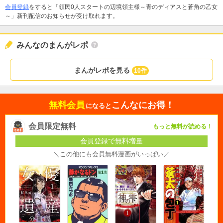
会員登録
をすると「領民0人スタートの辺境領主様～青のディアスと蒼角の乙女
～」新刊配信のお知らせが受け取れます。
みんなのまんがレポ
まんがレポを見る
10件
無料会員
こんなにお得！
になると
会員限定無料
もっと無料が読める！
会員登録で無料増量
＼この他にも会員無料漫画がいっぱい／