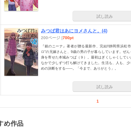
試し読み
みつば君はあにヨメさんと。(4)
200ページ |
700pt
『銀のニーナ』著者が贈る最新作、完結!!静岡県浜松市
ロ”の兄嫁さんと、9歳の男の子が暮らしています。ぜ
身を寄せた本城みつば（９）。最初はぎくしゃくしてい
なかで少しずつ打ち解けてきました。生活も、人も、少
めの決断をする――。「今まで、ありがとう」。
試し読み
1
すめ作品