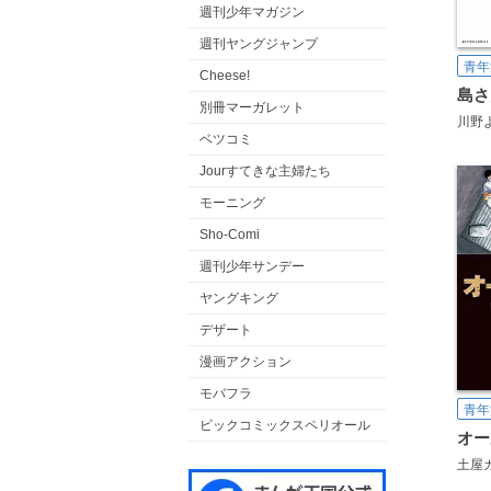
週刊少年マガジン
週刊ヤングジャンプ
青年
Cheese!
島さ
別冊マーガレット
川野
ベツコミ
Jourすてきな主婦たち
モーニング
Sho-Comi
週刊少年サンデー
ヤングキング
デザート
漫画アクション
モバフラ
青年
ビックコミックスペリオール
オー
土屋