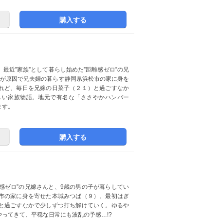
購入する
最近”家族”として暮らし始めた”距離感ゼロ”の兄
くが原因で兄夫婦の暮らす静岡県浜松市の家に身を
れど、毎日を兄嫁の日菜子（２１）と過ごすなか
しい家族物語。地元で有名な「ささやかハンバー
ます。
購入する
離感ゼロ”の兄嫁さんと、9歳の男の子が暮らしてい
市の家に身を寄せた本城みつば（９）。最初はぎ
と過ごすなかで少しずつ打ち解けていく。ゆるや
ってきて、平穏な日常にも波乱の予感…!?