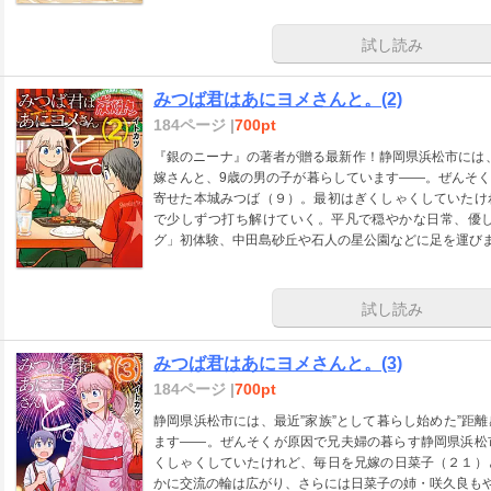
試し読み
みつば君はあにヨメさんと。(2)
184ページ |
700pt
『銀のニーナ』の著者が贈る最新作！静岡県浜松市には、
嫁さんと、9歳の男の子が暮らしています――。ぜんそ
寄せた本城みつば（９）。最初はぎくしゃくしていたけ
で少しずつ打ち解けていく。平凡で穏やかな日常、優
グ」初体験、中田島砂丘や石人の星公園などに足を運び
試し読み
みつば君はあにヨメさんと。(3)
184ページ |
700pt
静岡県浜松市には、最近”家族”として暮らし始めた”距
ます――。ぜんそくが原因で兄夫婦の暮らす静岡県浜松
くしゃくしていたけれど、毎日を兄嫁の日菜子（２１）
かに交流の輪は広がり、さらには日菜子の姉・咲久良もや