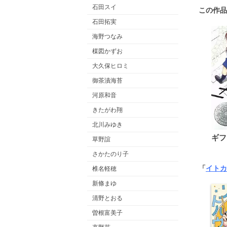
石田スイ
この作品
石田拓実
海野つなみ
楳図かずお
大久保ヒロミ
御茶漬海苔
河原和音
きたがわ翔
北川みゆき
ギフ
草野誼
さかたのり子
「
イトカ
椎名軽穂
新條まゆ
清野とおる
曽根富美子