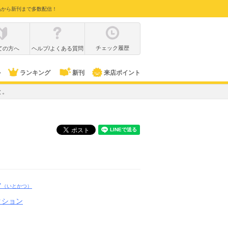
品から新刊まで多数配信！
チェック履歴
ての方へ
ヘルプ/よくある質問
ル
ランキング
新刊
来店ポイント
と。
ツ
（いとかつ）
クション