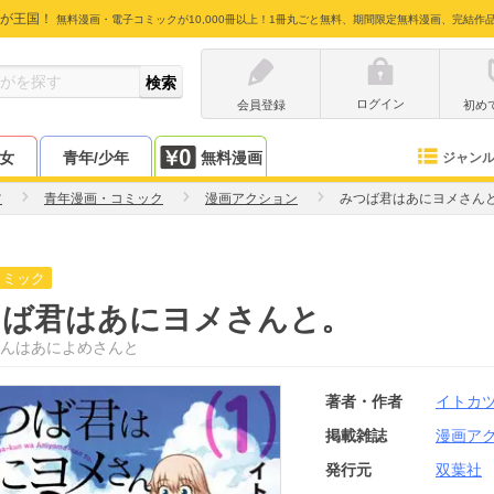
が王国！
無料漫画・電子コミックが10,000冊以上！1冊丸ごと無料、期間限定無料漫画、完結作
ログイン
会員登録
初め
少女
青年/少年
無料漫画
ジャン
ツ
青年漫画・コミック
漫画アクション
みつば君はあにヨメさん
コミック
つば君はあにヨメさんと。
んはあによめさんと
著者・作者
イトカ
掲載雑誌
漫画ア
発行元
双葉社