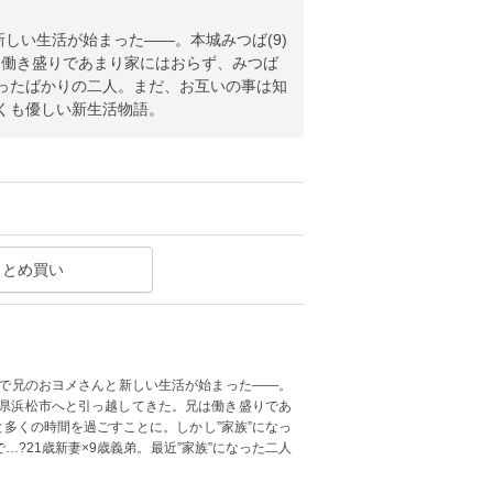
しい生活が始まった――。本城みつば(9)
は働き盛りであまり家にはおらず、みつば
なったばかりの二人。まだ、お互いの事は知
なくも優しい新生活物語。
まとめ買い
街で兄のおヨメさんと新しい生活が始まった――。
岡県浜松市へと引っ越してきた。兄は働き盛りであ
と多くの時間を過ごすことに。しかし”家族”になっ
?21歳新妻×9歳義弟。最近”家族”になった二人