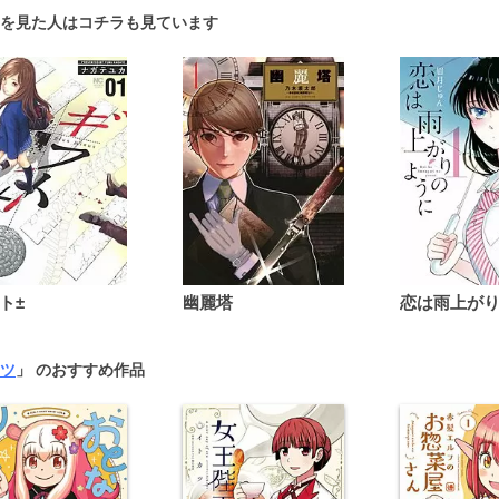
を見た人はコチラも見ています
ト±
幽麗塔
ツ
」 のおすすめ作品