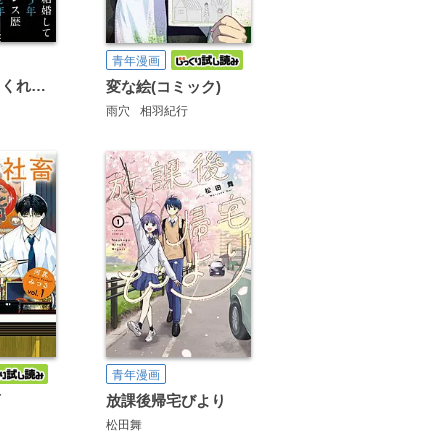
青年漫画
あなたがしてくれなくても
変な絵(コミック)
雨穴
相羽紀行
青年漫画
畜
放課後帰宅びより
松田舞