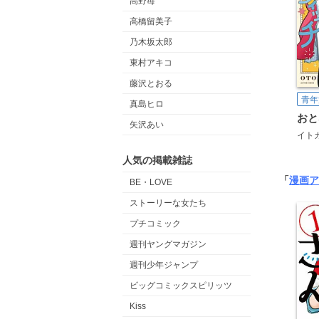
高野苺
高橋留美子
乃木坂太郎
東村アキコ
藤沢とおる
青年
真島ヒロ
矢沢あい
イト
人気の掲載雑誌
「
漫画ア
BE・LOVE
ストーリーな女たち
プチコミック
週刊ヤングマガジン
週刊少年ジャンプ
ビッグコミックスピリッツ
Kiss