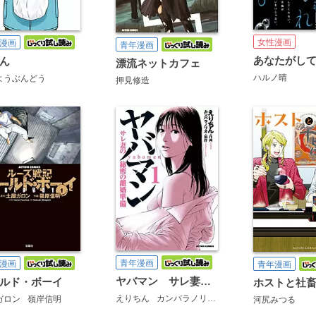
女性漫画
漫画
青年漫画
ん
漂流ネットカフェ
ハルノ晴
ようぶんどう
押見修造
青年漫画
漫画
青年漫画
ヤバマン サレ妻の秘密の離婚準備
ルド・ボーイ
ホストと社
えりちん
カンバラノリオ
ガロン
嶺岸信明
河尻みつる