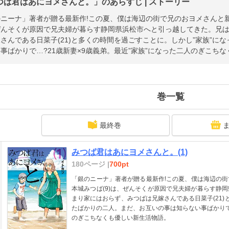
つば君はあにヨメさんと。」のあらすじ | ストーリー
ニーナ」著者が贈る最新作!この夏、僕は海辺の街で兄のおヨメさんと新
ぜんそくが原因で兄夫婦が暮らす静岡県浜松市へと引っ越してきた。兄
さんである日菜子(21)と多くの時間を過ごすことに。しかし”家族”に
事ばかりで…?21歳新妻×9歳義弟。最近”家族”になった二人のぎこち
巻一覧
最終巻
みつば君はあにヨメさんと。(1)
180ページ |
700pt
「銀のニーナ」著者が贈る最新作!この夏、僕は海辺の
本城みつば(9)は、ぜんそくが原因で兄夫婦が暮らす静
まり家にはおらず、みつばは兄嫁さんである日菜子(21)
たばかりの二人。まだ、お互いの事は知らない事ばかりで…
のぎこちなくも優しい新生活物語。