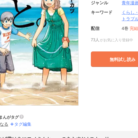
ジャンル
青年漫
キーワード
くらし
トラブ
配信
4巻
完
73人
がお気に入り登録中
無料試し読み
まんがタグ
なる
タグ編集