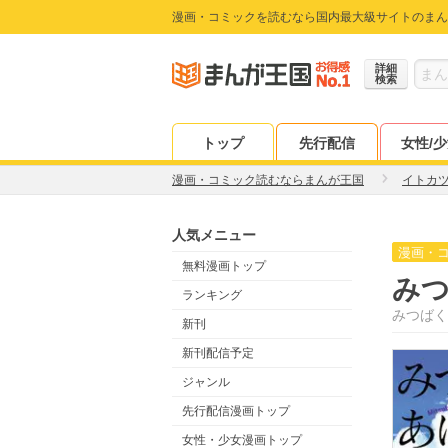
漫画・コミックを読むなら国内最大級サイトのまん
詳細
検索
トップ
先行配信
女性/
漫画・コミック読むならまんが王国
イトカ
人気メニュー
漫画・
無料漫画トップ
み
ランキング
みつばく
新刊
新刊配信予定
ジャンル
先行配信漫画トップ
女性・少女漫画トップ