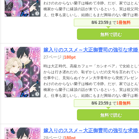
わけのわからない蘭子は極めて冷静。だが、家ではとん
橋家から蘭子に縁談の話が来ているという。実は祖父同
え、仕事も楽しいし、結婚にもまだ興味のない蘭子は断
しぶ蝶名橋家へ向かうことに。そして当日、そこで待っ
8/6 23:59
まで
1冊無料
無愛想な青年・耀一郎だった!?
無料で読む
嫁入りのススメ～大正御曹司の強引な求婚～
27ページ |
180pt
時は大正時代、高級カフェー「カシオペア」で女給とし
からは行き遅れだの、恥ずかしいだの文句を言われてい
仕事中に、見知らぬイケメン大学青年から突然プレゼン
わけのわからない蘭子は極めて冷静。だが、家ではとん
橋家から蘭子に縁談の話が来ているという。実は祖父同
え、仕事も楽しいし、結婚にもまだ興味のない蘭子は断
しぶ蝶名橋家へ向かうことに。そして当日、そこで待っ
8/6 23:59
まで
1冊無料
無愛想な青年・耀一郎だった!?
無料で読む
嫁入りのススメ～大正御曹司の強引な求婚～
28ページ |
180pt