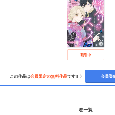
割引中
この作品は
会員限定の無料作品
です!!
会員登
巻一覧