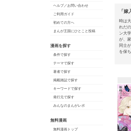
ヘルプ／お問い合わせ
「嫁
ご利用ガイド
時は
初めての方へ
れだ
まんが王国にひとこと投稿
ン大
が、
同士
漫画を探す
を保
条件で探す
プレゼ
テーマで探す
著者で探す
掲載雑誌で探す
キーワードで探す
発行元で探す
みんなのまんがレポ
無料漫画
無料漫画トップ