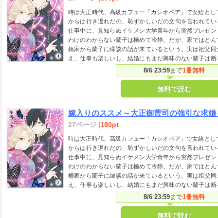
時は大正時代、高級カフェー「カシオペア」で女給とし
からは行き遅れだの、恥ずかしいだの文句を言われてい
仕事中に、見知らぬイケメン大学青年から突然プレゼン
わけのわからない蘭子は極めて冷静。だが、家ではとん
橋家から蘭子に縁談の話が来ているという。実は祖父同
え、仕事も楽しいし、結婚にもまだ興味のない蘭子は断
しぶ蝶名橋家へ向かうことに。そして当日、そこで待っ
8/6 23:59
まで
1冊無料
無愛想な青年・耀一郎だった!?
無料で読む
嫁入りのススメ～大正御曹司の強引な求婚～
27ページ |
180pt
時は大正時代、高級カフェー「カシオペア」で女給とし
からは行き遅れだの、恥ずかしいだの文句を言われてい
仕事中に、見知らぬイケメン大学青年から突然プレゼン
わけのわからない蘭子は極めて冷静。だが、家ではとん
橋家から蘭子に縁談の話が来ているという。実は祖父同
え、仕事も楽しいし、結婚にもまだ興味のない蘭子は断
しぶ蝶名橋家へ向かうことに。そして当日、そこで待っ
8/6 23:59
まで
1冊無料
無愛想な青年・耀一郎だった!?
無料で読む