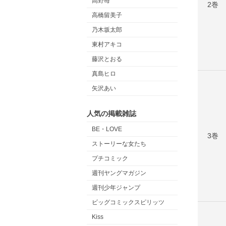
高野苺
2巻
高橋留美子
乃木坂太郎
東村アキコ
藤沢とおる
真島ヒロ
矢沢あい
人気の掲載雑誌
BE・LOVE
3巻
ストーリーな女たち
プチコミック
週刊ヤングマガジン
週刊少年ジャンプ
ビッグコミックスピリッツ
Kiss