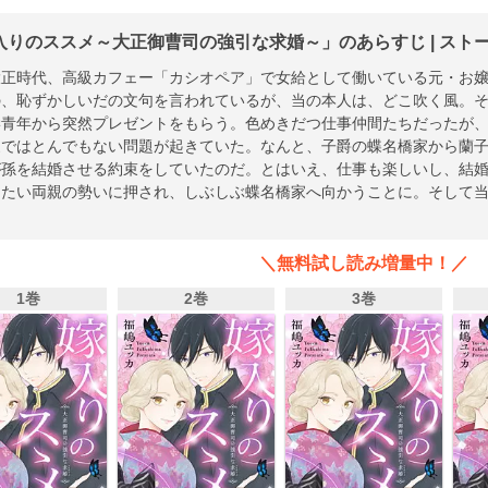
入りのススメ～大正御曹司の強引な求婚～」のあらすじ | スト
大正時代、高級カフェー「カシオペア」で女給として働いている元・お嬢
の、恥ずかしいだの文句を言われているが、当の本人は、どこ吹く風。
学青年から突然プレゼントをもらう。色めきだつ仕事仲間たちだったが
家ではとんでもない問題が起きていた。なんと、子爵の蝶名橋家から蘭
が孫を結婚させる約束をしていたのだ。とはいえ、仕事も楽しいし、結
ちたい両親の勢いに押され、しぶしぶ蝶名橋家へ向かうことに。そして
ントをくれたあの無愛想な青年・耀一郎だった!?
＼無料試し読み増量中！／
1巻
2巻
3巻