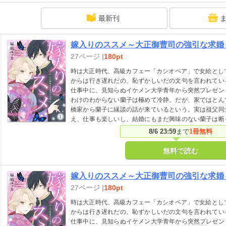
最新刊
嫁入りのススメ～大正御曹司の強引な求婚～
27ページ |
180pt
時は大正時代、高級カフェー「カシオペア」で女給とし
からは行き遅れだの、恥ずかしいだの文句を言われてい
仕事中に、見知らぬイケメン大学青年から突然プレゼン
わけのわからない蘭子は極めて冷静。だが、家ではとん
橋家から蘭子に縁談の話が来ているという。実は祖父同
え、仕事も楽しいし、結婚にもまだ興味のない蘭子は断
しぶ蝶名橋家へ向かうことに。そして当日、そこで待っ
8/6 23:59
まで
1冊無料
無愛想な青年・耀一郎だった!?
無料で読む
嫁入りのススメ～大正御曹司の強引な求婚～
27ページ |
180pt
時は大正時代、高級カフェー「カシオペア」で女給とし
からは行き遅れだの、恥ずかしいだの文句を言われてい
仕事中に、見知らぬイケメン大学青年から突然プレゼン