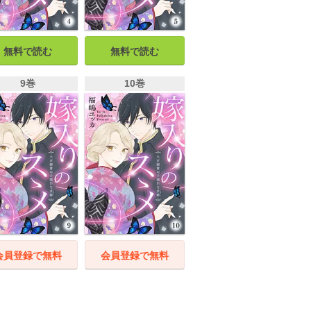
無料で読む
無料で読む
9巻
10巻
会員登録で無料
会員登録で無料