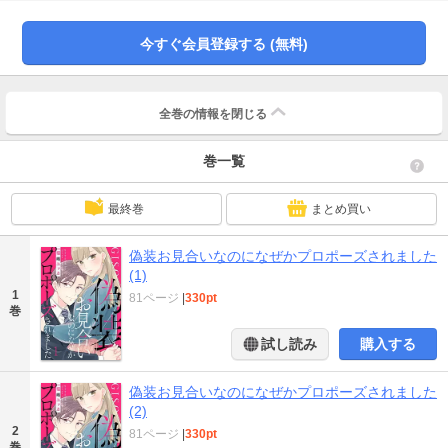
今すぐ会員登録する (無料)
全巻の情報を
閉じる
巻一覧
最終巻
まとめ買い
偽装お見合いなのになぜかプロポーズされました
(1)
1
81ページ
|
330pt
巻
試し読み
購入する
偽装お見合いなのになぜかプロポーズされました
(2)
2
81ページ
|
330pt
巻