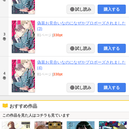
試し読み
購入する
偽装お見合いなのになぜかプロポーズされました
(3)
3
81ページ
|
330pt
巻
試し読み
購入する
偽装お見合いなのになぜかプロポーズされました
(4)
4
81ページ
|
330pt
巻
試し読み
購入する
おすすめ作品
この作品を見た人はコチラも見ています