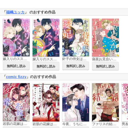
「
福嶋ユッカ
」 のおすすめ作品
嫁入りのススメ～大正御曹司の強引な求婚～
針子の侍女は愛妃になる
嫁入りのススメ【単行本版】
偽装お見合いなのになぜかプロポーズされました【単行本版】
無料試し読み
無料試し読み
無料試し読み
無料試し読み
「
comic fizzy
」のおすすめ作品
岩肌の花嫁は愛で溶かされる
岩肌の花嫁は愛で溶かされる【単行本版】
今夜、うちにおいで～冷徹上司の理性が溶けたら【単行本版】
ファリスの結婚【単行本版】