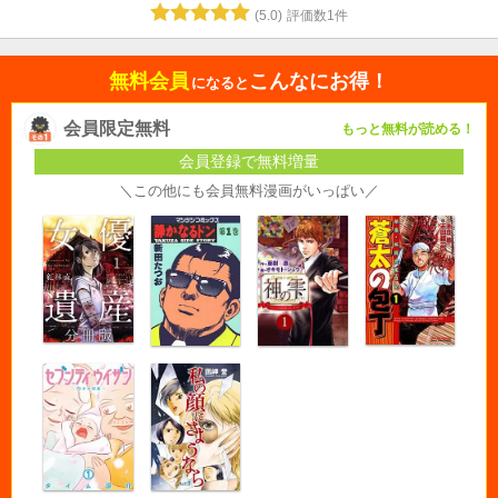
(
5.0
)
評価数
1
件
無料会員
こんなにお得！
になると
会員限定無料
もっと無料が読める！
会員登録で無料増量
＼この他にも会員無料漫画がいっぱい／