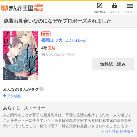
新規登録
ログイン
メニュー
偽装お見合いなのになぜかプロポーズされました
女性
福嶋ユッカ
（ふくしまゆっか）
4巻
完結
48人
がお気に入り登録中
無料試し読み
みんなのまんがタグ
タグ編集
あらすじ | ストーリー
人と関わることが苦手な船見理来は、平穏な生活を維持するため一人で過ごす
ことをモットーに生きていた。ある日両親の実家である須野原本家の法事を手
伝いに行ったところ、跡取り息子・旭と突然お見合いさせられることに!しかも
お見合い当日にプロポーズしてきて…!?
もっと詳細を見る▼