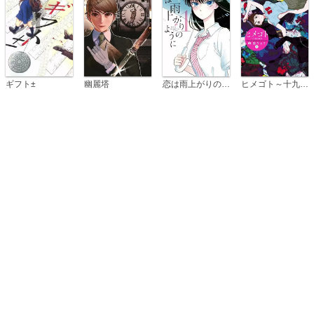
恋は雨上がりのように
ギフト±
幽麗塔
ヒメゴト～十九歳の制服～