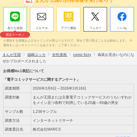
まんが王国のお得情報を受け取ろう
友だち追加
メルマガ
アプリ通知
フォロー
いいね
限定クーポン
※通知する情報およびタイミングが異なりますので、併せて受け取ることをお勧めします。 ※
通知をしないキャンペーンもあります。ご了承ください。
まんが王国
福嶋ユッカ
女性漫画
comic fizzy
偽装お見合いなのにな
ぜかプロポーズされました
お得感No.1表記について
「電子コミックサービスに関するアンケート」
調査期間
2026年3月6日～2026年3月18日
調査対象
まんが王国または主要電子コミックサービスのうちいずれか
をメイン且つ有料で利用している20歳～69歳の男女
サンプル数
1,236サンプル
調査方法
インターネットリサーチ
調査委託先
株式会社MARCS