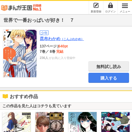
新規登録
ログイン
メニュー
世界で一番おっぱいが好き！ ７
少年
昆布わかめ
（こんぶわかめ）
137ページ
|
640pt
7巻
／ 8巻
完結
236人
がお気に入り登録中
無料試し読み
購入する
おすすめ作品
この作品を見た人はコチラも見ています