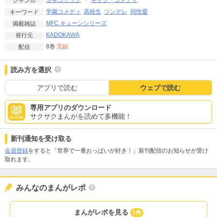
少年コミック
ギャグ・コメディ
ジャンル
学園コメディ
高校生
ツンデレ
同性愛
キーワード
MFC キューンシリーズ
掲載雑誌
KADOKAWA
発行元
8巻
完結
配信
読み方を選択
アプリで読む
ウェブで読む
専用アプリのダウンロード
サクサクまんがを読めて多機能！
新刊通知を受け取る
会員登録
をすると「世界で一番おっぱいが好き！」新刊配信のお知らせが受け
取れます。
みんなのまんがレポ
まんがレポを見る
1件