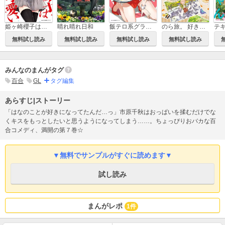
姫ヶ崎櫻子は今日も不憫可愛い
晴れ晴れ日和
飯テロ系グラドルは我慢できない！？
のら旅。 好きある所に道はある
無料試し読み
無料試し読み
無料試し読み
無料試し読み
みんなのまんがタグ
百合
GL
タグ編集
あらすじ|ストーリー
「はなのことが好きになってたんだ…っ」市原千秋はおっぱいを揉むだけでな
くキスをもっとしたいと思うようになってしまう……。ちょっぴりおバカな百
合コメディ、満開の第７巻☆
▼無料でサンプルがすぐに読めます▼
試し読み
まんがレポ
1件