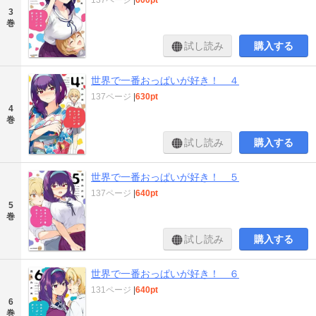
3
巻
試し読み
購入する
世界で一番おっぱいが好き！ ４
137ページ
|
630pt
4
巻
試し読み
購入する
世界で一番おっぱいが好き！ ５
137ページ
|
640pt
5
巻
試し読み
購入する
世界で一番おっぱいが好き！ ６
131ページ
|
640pt
6
巻