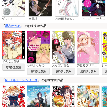
恋は雨上がりのように
ギフト±
幽麗塔
ヒメゴト～十九歳の制服～
「
昆布わかめ
」 のおすすめ作品
私のこと好きじゃなかったのかよ!?
小林さんちのメイドラゴン 公式同人誌セット～ルコア＆イルルに××されちゃう！？～ 【電子限定クール教信者描き下ろし付】
夢見るプリマ・ガール！
おっぱい百合アンソロジー
無料試し読み
無料試し読み
無料試し読み
無料試し読み
「
MFC キューンシリーズ
」 のおすすめ作品