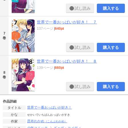
試し読み
購入する
世界で一番おっぱいが好き！ ７
137ページ
|
640pt
7
巻
試し読み
購入する
世界で一番おっぱいが好き！ ８
139ページ
|
660pt
8
巻
試し読み
購入する
作品詳細
世界で一番おっぱいが好き！
タイトル
かな
せかいでいちばんおっぱいがすき
昆布わかめ
作家
（こんぶわかめ）