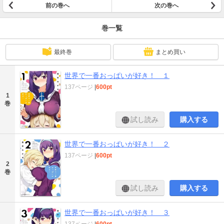
前の巻へ
次の巻へ
巻一覧
最終巻
まとめ買い
世界で一番おっぱいが好き！ １
137ページ
|
600pt
1
巻
試し読み
購入する
世界で一番おっぱいが好き！ ２
137ページ
|
600pt
2
巻
試し読み
購入する
世界で一番おっぱいが好き！ ３
137ページ
|
600pt