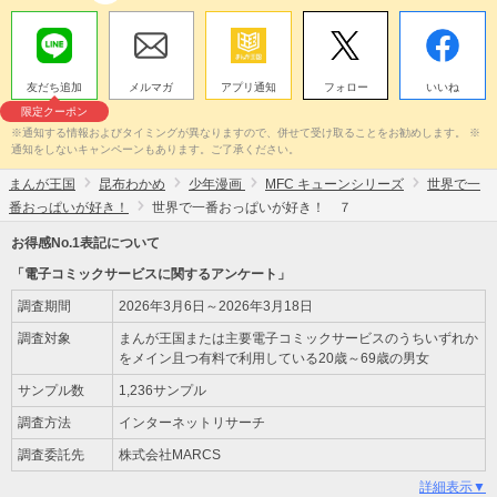
友だち追加
メルマガ
アプリ通知
フォロー
いいね
限定クーポン
※通知する情報およびタイミングが異なりますので、併せて受け取ることをお勧めします。 ※
通知をしないキャンペーンもあります。ご了承ください。
まんが王国
昆布わかめ
少年漫画
MFC キューンシリーズ
世界で一
番おっぱいが好き！
世界で一番おっぱいが好き！ ７
お得感No.1表記について
「電子コミックサービスに関するアンケート」
調査期間
2026年3月6日～2026年3月18日
調査対象
まんが王国または主要電子コミックサービスのうちいずれか
をメイン且つ有料で利用している20歳～69歳の男女
サンプル数
1,236サンプル
調査方法
インターネットリサーチ
調査委託先
株式会社MARCS
詳細表示▼