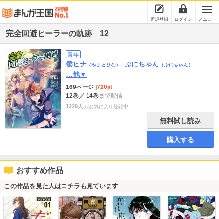
新規登録
ログイン
メニュー
完全回避ヒーラーの軌跡 12
青年
倭ヒナ
ぷにちゃん
（やまとひな）
（ぷにちゃん）
…他▼
169ページ
|
720pt
12巻
／ 14巻
まで配信
1229人
がお気に入り登録中
無料試し読み
購入する
おすすめ作品
この作品を見た人はコチラも見ています