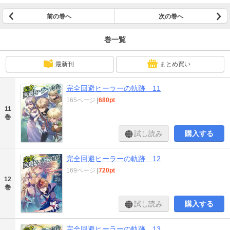
前の巻へ
次の巻へ
巻一覧
最新刊
まとめ買い
完全回避ヒーラーの軌跡 11
165ページ
|
680pt
11
巻
試し読み
購入する
完全回避ヒーラーの軌跡 12
169ページ
|
720pt
12
巻
試し読み
購入する
完全回避ヒーラーの軌跡 13