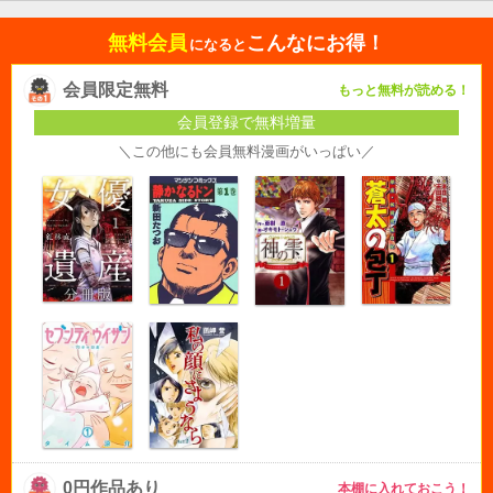
無料会員
こんなにお得！
になると
会員限定無料
もっと無料が読める！
会員登録で無料増量
＼この他にも会員無料漫画がいっぱい／
0円作品あり
本棚に入れておこう！