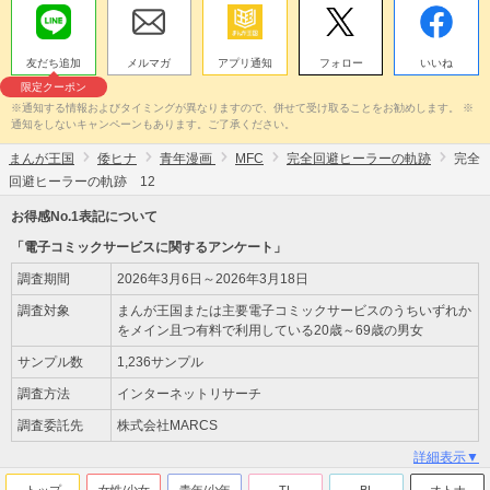
友だち追加
メルマガ
アプリ通知
フォロー
いいね
限定クーポン
※通知する情報およびタイミングが異なりますので、併せて受け取ることをお勧めします。 ※
通知をしないキャンペーンもあります。ご了承ください。
まんが王国
倭ヒナ
青年漫画
MFC
完全回避ヒーラーの軌跡
完全
回避ヒーラーの軌跡 12
お得感No.1表記について
「電子コミックサービスに関するアンケート」
調査期間
2026年3月6日～2026年3月18日
調査対象
まんが王国または主要電子コミックサービスのうちいずれか
をメイン且つ有料で利用している20歳～69歳の男女
サンプル数
1,236サンプル
調査方法
インターネットリサーチ
調査委託先
株式会社MARCS
詳細表示▼
トップ
女性/少女
青年/少年
TL
BL
オトナ