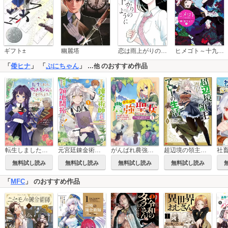
恋は雨上がりのように
ギフト±
幽麗塔
ヒメゴト～十九歳の制服～
「
倭ヒナ
」 「
ぷにちゃん
」
のおすすめ作品
…他
転生しました、サラナ・キンジェです。ごきげんよう。 ～優雅なスローライフで大忙し～
元宮廷錬金術師の私、辺境でのんびり領地開拓はじめます！
がんばれ農強聖女～聖女の地位と婚約者を奪われた令嬢の農業革命日誌～@COMIC
超辺境の領主アローの生活 ～濡れ衣を着せられ追放されましたが、二人の女神と新生活を送ります～ コミック版
無料試し読み
無料試し読み
無料試し読み
無料試し読み
「
MFC
」 のおすすめ作品