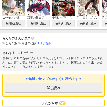
ニセモノの錬金術師
辺境の錬金術師 ～今更予算ゼロの職場に戻るとかもう無理～
令和のダラさん
異世界おじさん
無料試し読み
無料試し読み
無料試し読み
無料試し読み
みんなのまんがタグ
なろう系
異世界転移
タグ編集
あらすじ|ストーリー
無事にクロリアを手に入れたヒロキたちはピズナット国王にクロリアを渡す代
わりに、蓮との契約を解除させようとする。しかし、国王はヒロキが出した条
件を却下して、別の条件を提示してきて――。
▼無料でサンプルがすぐに読めます▼
試し読み
まんがレポ
5件