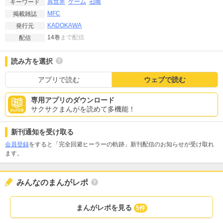
異世界
ゲーム
召喚
キーワード
MFC
掲載雑誌
KADOKAWA
発行元
14巻
まで配信
配信
読み方を選択
アプリで読む
ウェブで読む
専用アプリのダウンロード
サクサクまんがを読めて多機能！
新刊通知を受け取る
会員登録
をすると「完全回避ヒーラーの軌跡」新刊配信のお知らせが受け取れ
ます。
みんなのまんがレポ
まんがレポを見る
5件