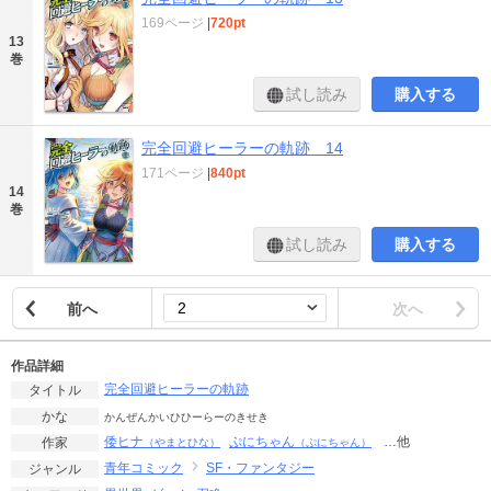
169ページ
|
720pt
13
巻
試し読み
購入する
完全回避ヒーラーの軌跡 14
171ページ
|
840pt
14
巻
試し読み
購入する
前へ
次へ
作品詳細
完全回避ヒーラーの軌跡
タイトル
かな
かんぜんかいひひーらーのきせき
倭ヒナ
ぷにちゃん
…他
作家
（やまとひな）
（ぷにちゃん）
青年コミック
SF・ファンタジー
ジャンル