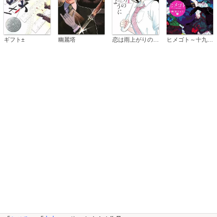
恋は雨上がりのように
ギフト±
幽麗塔
ヒメゴト～十九歳の制服～