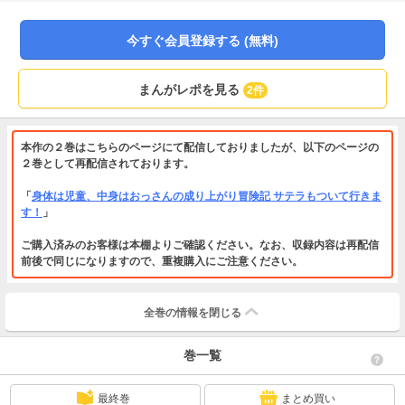
「万能アイテム」「万能転移」に加え、優れた知性で自己研磨を積み――世界
を凌駕する最強の８歳に!?規格外の力×前世の知識で世界を変えていく！異世界
成り上がりファンタジー
今すぐ会員登録する (無料)
まんがレポを見る
2件
本作の２巻はこちらのページにて配信しておりましたが、以下のページの
２巻として再配信されております。
「
身体は児童、中身はおっさんの成り上がり冒険記 サテラもついて行きま
す！
」
ご購入済みのお客様は本棚よりご確認ください。なお、収録内容は再配信
前後で同じになりますので、重複購入にご注意ください。
全巻の情報を
閉じる
巻一覧
最終巻
まとめ買い