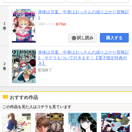
身体は児童、中身はおっさんの成り上がり冒険記
1
1
169ページ
|
670pt
巻
試し読み
購入する
身体は児童、中身はおっさんの成り上がり冒険記
2 サテラもついて行きます！【電子限定特典付
き】
2
巻
配信終了
おすすめ作品
この作品を見た人はコチラも見ています