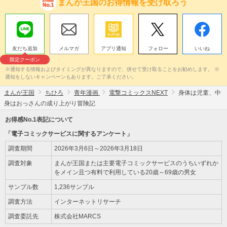
まんが王国のお得情報を受け取ろう
友だち追加
メルマガ
アプリ通知
フォロー
いいね
限定クーポン
※通知する情報およびタイミングが異なりますので、併せて受け取ることをお勧めします。 ※
通知をしないキャンペーンもあります。ご了承ください。
まんが王国
ちひろ
青年漫画
電撃コミックスNEXT
身体は児童、中
身はおっさんの成り上がり冒険記
お得感No.1表記について
「電子コミックサービスに関するアンケート」
調査期間
2026年3月6日～2026年3月18日
調査対象
まんが王国または主要電子コミックサービスのうちいずれか
をメイン且つ有料で利用している20歳～69歳の男女
サンプル数
1,236サンプル
調査方法
インターネットリサーチ
調査委託先
株式会社MARCS