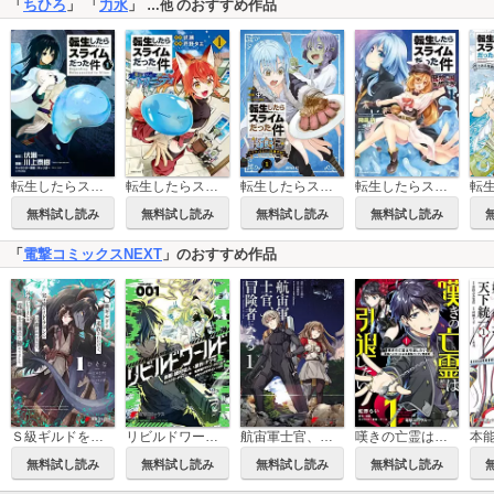
「
ちひろ
」 「
力水
」
のおすすめ作品
…他
転生したらスライムだった件
転生したらスライムだった件 異聞 ～魔国暮らしのトリニティ～
転生したらスライムだった件 美食伝～ペコとリムルの料理手帖～
転生したらスライムだった件－魔物の国の歩き方－
無料試し読み
無料試し読み
無料試し読み
無料試し読み
「
電撃コミックスNEXT
」のおすすめ作品
Ｓ級ギルドを追放されたけど、実は俺だけドラゴンの言葉がわかるので、気付いたときには竜騎士の頂点を極めてました。
リビルドワールド
航宙軍士官、冒険者になる
嘆きの亡霊は引退したい ～最弱ハンターによる最強パーティ育成術～
無料試し読み
無料試し読み
無料試し読み
無料試し読み