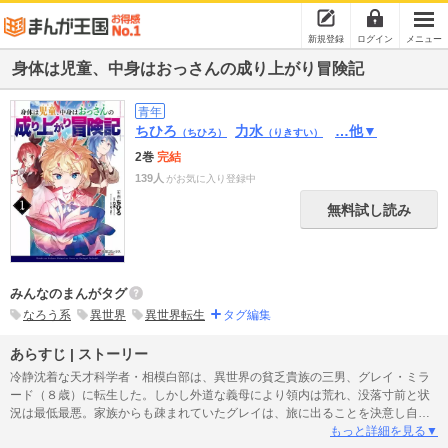
新規登録
ログイン
メニュー
身体は児童、中身はおっさんの成り上がり冒険記
青年
ちひろ
力水
…他▼
（ちひろ）
（りきすい）
2巻
完結
139人
がお気に入り登録中
無料試し読み
みんなのまんがタグ
なろう系
異世界
異世界転生
タグ編集
あらすじ | ストーリー
冷静沈着な天才科学者・相模白部は、異世界の貧乏貴族の三男、グレイ・ミラ
ード（８歳）に転生した。しかし外道な義母により領内は荒れ、没落寸前と状
況は最低最悪。家族からも疎まれていたグレイは、旅に出ることを決意し自立
することに。転生時に与えられた特別ボーナス「魔法の設計図」「円環領域」
もっと詳細を見る▼