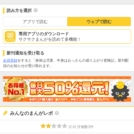
読み方を選択
アプリで読む
ウェブで読む
専用アプリのダウンロード
サクサクまんがを読めて多機能！
新刊通知を受け取る
会員登録
をすると「身体は児童、中身はおっさんの成り上がり冒険記」新刊配
信のお知らせが受け取れます。
みんなのまんがレポ
(
2.0
)
評価数
3
件