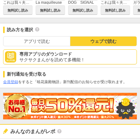
これは我々夫婦のことで、
La maquilleuse
DOG SIGNAL
これは我々夫婦のことで、【分冊版】
ガ
無料試し読み
無料試し読み
無料試し読み
無料試し読み
読み方を選択
アプリで読む
ウェブで読む
専用アプリのダウンロード
サクサクまんがを読めて多機能！
新刊通知を受け取る
会員登録
をすると「暁花薬殿物語」新刊配信のお知らせが受け取れます。
みんなのまんがレポ