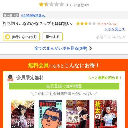
(
1.7
)
評価数
3
件
AchappyBさん
購入者レポ
打ち切り…なのかな？ラブもほぼ無い。
※ネタバレあり
レポを見る▼
参考になった(
1
)
報告する
公開日:
2024/12/15
全てのまんがレポを見る(3件)
無料会員
こんなにお得！
になると
会員限定無料
もっと無料が読める！
会員登録で無料増量
＼この他にも会員無料漫画がいっぱい／