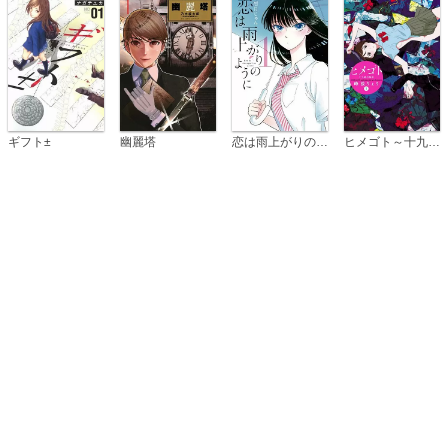
恋は雨上がりのように
ギフト±
幽麗塔
ヒメゴト～十九歳の制服～