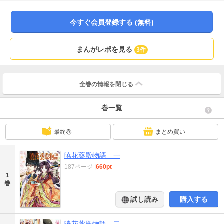
今すぐ会員登録する (無料)
まんがレポを見る
3件
全巻の情報を
閉じる
巻一覧
最終巻
まとめ買い
暁花薬殿物語 一
187ページ
|
660pt
1
巻
試し読み
購入する
暁花薬殿物語 二