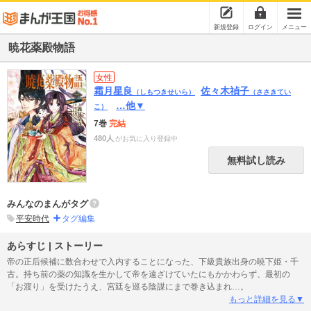
新規登録
ログイン
メニュー
暁花薬殿物語
女性
霜月星良
佐々木禎子
（しもつきせいら）
（ささきてい
…他▼
こ）
7巻
完結
480人
がお気に入り登録中
無料試し読み
みんなのまんがタグ
平安時代
タグ編集
あらすじ | ストーリー
帝の正后候補に数合わせで入内することになった、下級貴族出身の暁下姫・千
古。持ち前の薬の知識を生かして帝を遠ざけていたにもかかわらず、最初の
「お渡り」を受けたうえ、宮廷を巡る陰謀にまで巻き込まれ…。
もっと詳細を見る▼