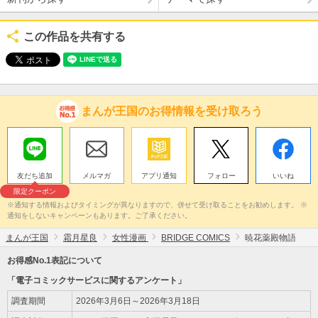
この作品を共有する
まんが王国のお得情報を受け取ろう
友だち追加
メルマガ
アプリ通知
フォロー
いいね
限定クーポン
※通知する情報およびタイミングが異なりますので、併せて受け取ることをお勧めします。 ※
通知をしないキャンペーンもあります。ご了承ください。
まんが王国
霜月星良
女性漫画
BRIDGE COMICS
暁花薬殿物語
お得感No.1表記について
「電子コミックサービスに関するアンケート」
調査期間
2026年3月6日～2026年3月18日