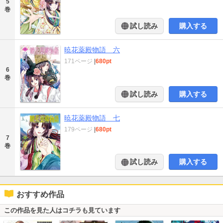
5
巻
試し読み
購入する
暁花薬殿物語 六
171ページ
|
680pt
6
巻
試し読み
購入する
暁花薬殿物語 七
179ページ
|
680pt
7
巻
試し読み
購入する
おすすめ作品
この作品を見た人はコチラも見ています