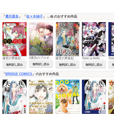
「
霜月星良
」 「
佐々木禎子
」
のおすすめ作品
…他
3度目のプロポーズ～やり直し令嬢はクズ御曹司と結婚したい～
後宮の男装妃 ～謎解き娘は皇帝のお気に入り～
後宮の男装妃 ～謎解き娘は皇帝のお気に入り～ 分冊版
Toxic-a-Holic トキシカホリック Alternate Episode
無料試し読み
無料試し読み
無料試し読み
無料試し読み
「
BRIDGE COMICS
」のおすすめ作品