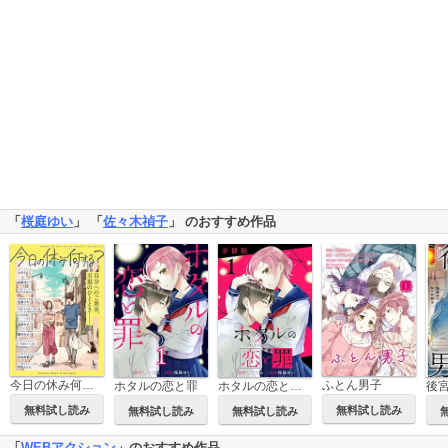
「
桜庭ゆい
」 「
佐々木禎子
」 のおすすめ作品
ふとん男子
今日の休み何する？[短編集]
ホタルの恋と罪
ホタルの恋と罪【分冊版】
無料試し読み
無料試し読み
無料試し読み
無料試し読み
「
WEBアクション
」のおすすめ作品