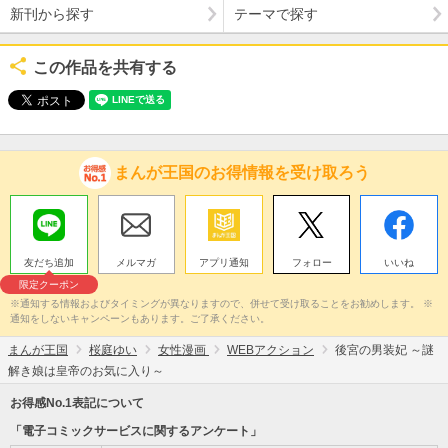
新刊から探す
テーマで探す
この作品を共有する
まんが王国のお得情報を受け取ろう
友だち追加
メルマガ
アプリ通知
フォロー
いいね
限定クーポン
※通知する情報およびタイミングが異なりますので、併せて受け取ることをお勧めします。 ※
通知をしないキャンペーンもあります。ご了承ください。
まんが王国
桜庭ゆい
女性漫画
WEBアクション
後宮の男装妃 ～謎
解き娘は皇帝のお気に入り～
お得感No.1表記について
「電子コミックサービスに関するアンケート」