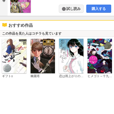
巻
試し読み
購入する
おすすめ作品
この作品を見た人はコチラも見ています
恋は雨上がりのように
ギフト±
幽麗塔
ヒメゴト～十九歳の制服～