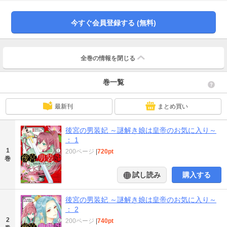
今すぐ会員登録する (無料)
全巻の情報を
閉じる
巻一覧
最新刊
まとめ買い
後宮の男装妃 ～謎解き娘は皇帝のお気に入り～
： 1
1
200ページ
|
720pt
巻
試し読み
購入する
後宮の男装妃 ～謎解き娘は皇帝のお気に入り～
： 2
2
200ページ
|
740pt