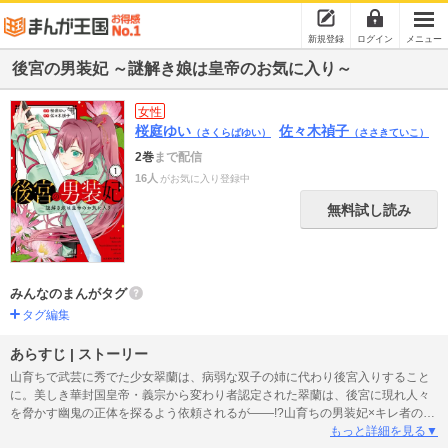
新規登録
ログイン
メニュー
後宮の男装妃 ～謎解き娘は皇帝のお気に入り～
女性
桜庭ゆい
佐々木禎子
（さくらばゆい）
（ささきていこ）
2巻
まで配信
16人
がお気に入り登録中
無料試し読み
みんなのまんがタグ
タグ編集
あらすじ | ストーリー
山育ちで武芸に秀でた少女翠蘭は、病弱な双子の姉に代わり後宮入りすること
に。美しき華封国皇帝・義宗から変わり者認定された翠蘭は、後宮に現れ人々
を脅かす幽鬼の正体を探るよう依頼されるが――!?山育ちの男装妃×キレ者の美
形皇帝による“男女逆転!?”人気中華後宮ファンタジー、コミカライズ開幕!
もっと詳細を見る▼