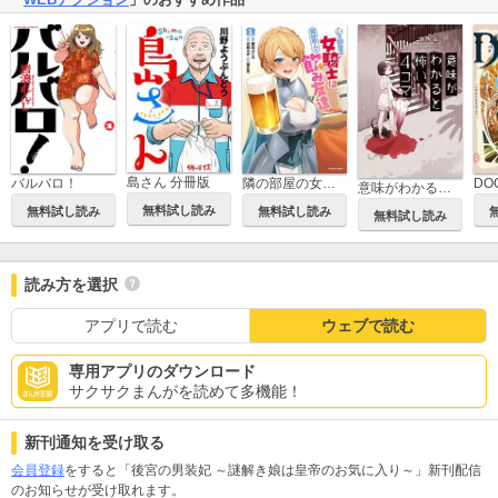
島さん 分冊版
バルバロ！
隣の部屋の女騎士は、異世界人で飲み友達(コミック)
DO
意味がわかると怖い4コマ
無料試し読み
無料試し読み
無料試し読み
無料試し読み
読み方を選択
アプリで読む
ウェブで読む
専用アプリのダウンロード
サクサクまんがを読めて多機能！
新刊通知を受け取る
会員登録
をすると「後宮の男装妃 ～謎解き娘は皇帝のお気に入り～」新刊配信
のお知らせが受け取れます。