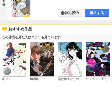
5
巻
試し読み
購入する
おすすめ作品
この作品を見た人はコチラも見ています
恋は雨上がりのように
ギフト±
幽麗塔
ヒメゴト～十九歳の制服～