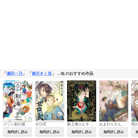
「
瀬田一乃
」 「
都月きく音
」
のおすすめ作品
…他
メゾン刻の湯
ゼロ式
新上海エピキュリアン
おまわりさんと招き猫【単話版】
無料試し読み
無料試し読み
無料試し読み
無料試し読み