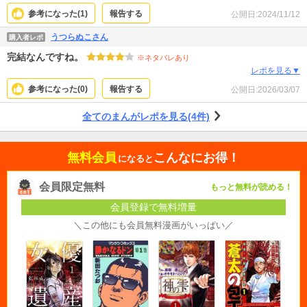
参考になった(
1
)
報告する
公開日:
2024/11/12
うつらぬこさん
購入者レポ
完結なんですね。
※ネタバレあり
レポを見る▼
参考になった(
0
)
報告する
公開日:
2026/03/07
全てのまんがレポを見る(4件)
無料会員
こんなにお得！
になると
会員限定無料
もっと無料が読める！
会員登録で無料増量
＼この他にも会員無料漫画がいっぱい／