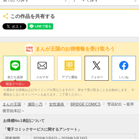
この作品を共有する
まんが王国のお得情報を受け取ろう
友だち追加
メルマガ
アプリ通知
フォロー
いいね
限定クーポン
※通知する情報およびタイミングが異なりますので、併せて受け取ることをお勧めします。 ※
通知をしないキャンペーンもあります。ご了承ください。
まんが王国
瀬田一乃
女性漫画
BRIDGE COMICS
雪花妃伝 ～藍帝
後宮始末記～
お得感No.1表記について
「電子コミックサービスに関するアンケート」
調査期間
2026年3月6日～2026年3月18日