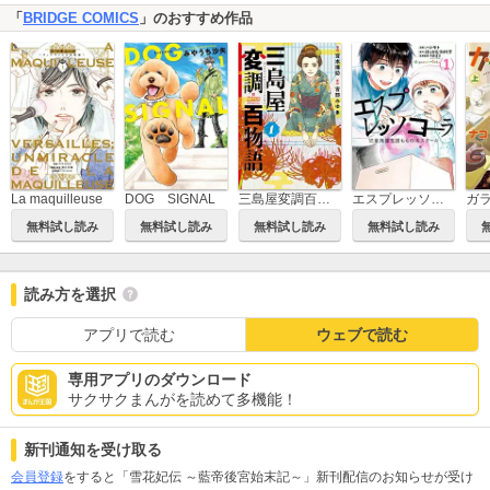
「
BRIDGE COMICS
」のおすすめ作品
La maquilleuse
DOG SIGNAL
エスプレッソ・コーラ 児童発達支援ももの木スクール
ガ
三島屋変調百物語
無料試し読み
無料試し読み
無料試し読み
無料試し読み
読み方を選択
アプリで読む
ウェブで読む
専用アプリのダウンロード
サクサクまんがを読めて多機能！
新刊通知を受け取る
会員登録
をすると「雪花妃伝 ～藍帝後宮始末記～」新刊配信のお知らせが受け