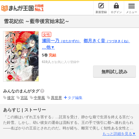
新規登録
ログイン
メニュー
雪花妃伝 ～藍帝後宮始末記～
女性
瀬田一乃
都月きく音
（せたかずの）
（つづききくね）
…他▼
5巻
完結
619人
がお気に入り登録中
無料試し読み
みんなのまんがタグ
後宮
宮廷
中華風
異世界
タグ編集
あらすじ | ストーリー
「この娘はいずれ王を害する」…託宣を受け、静かな廟で生涯を終える筈だっ
た鈴雪。しかし、幼い彼女の運命は流転する。王の手で強引に都へ連れ去られ
――名ばかりの王后とされたのだ。時が経ち、離宮で美しく知性ある女性とな
った鈴雪が投げ込まれたそこは、陰謀渦巻く世界だった……。
もっと詳細を見る▼