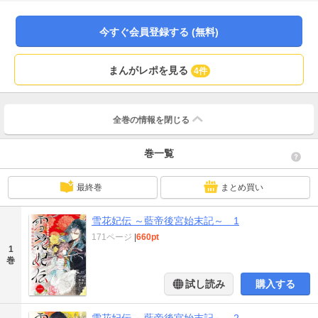
今すぐ会員登録する (無料)
まんがレポを見る
4件
全巻の情報を
閉じる
巻一覧
最終巻
まとめ買い
雪花妃伝 ～藍帝後宮始末記～ 1
171ページ
|
660pt
1
巻
試し読み
購入する
雪花妃伝 ～藍帝後宮始末記～ 2