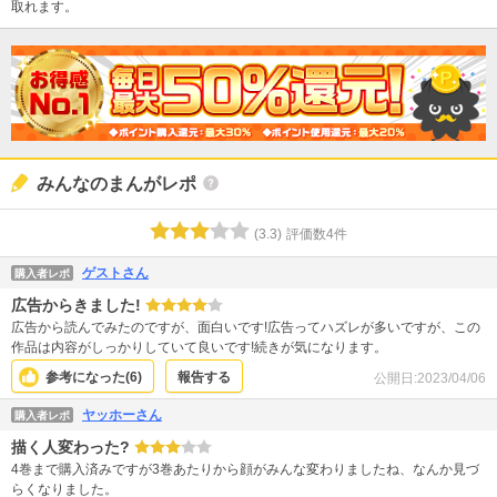
取れます。
みんなのまんがレポ
(
3.3
)
評価数
4
件
ゲストさん
購入者レポ
広告からきました!
広告から読んでみたのですが、面白いです!広告ってハズレが多いですが、この
作品は内容がしっかりしていて良いです!続きが気になります。
参考になった(
6
)
報告する
公開日:
2023/04/06
ヤッホーさん
購入者レポ
描く人変わった?
4巻まで購入済みですが3巻あたりから顔がみんな変わりましたね、なんか見づ
らくなりました。