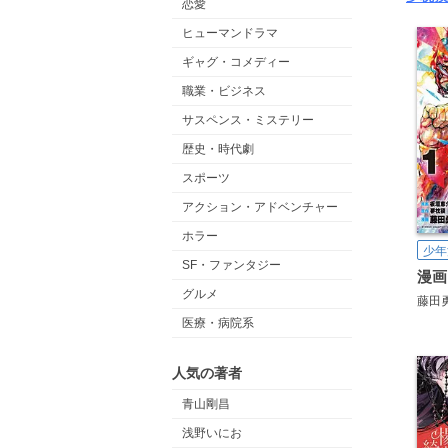
恋愛
ヒューマンドラマ
ギャグ・コメディー
職業・ビジネス
サスペンス・ミステリー
歴史・時代劇
スポーツ
アクション・アドベンチャー
ホラー
少年
SF・ファンタジー
グルメ
藤田
医療・病院系
人気の著者
青山剛昌
浅野いにお