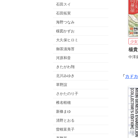
石田スイ
石田拓実
海野つなみ
楳図かずお
大久保ヒロミ
少女
御茶漬海苔
中澤
河原和音
きたがわ翔
北川みゆき
「
カドカ
草野誼
さかたのり子
椎名軽穂
新條まゆ
清野とおる
曽根富美子