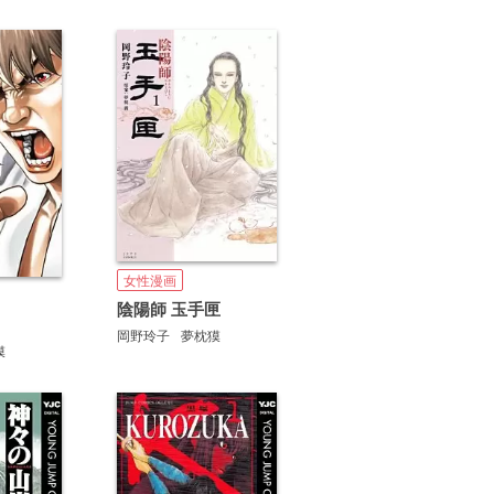
女性漫画
陰陽師 玉手匣
岡野玲子
夢枕獏
獏