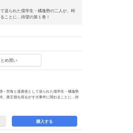
して送られた儒学生・橘逸勢の二人が、時
わることに…待望の第１巻！
まとめ買い
僧・空海と遣唐使として送られた儒学生・橘逸勢
峙、唐王朝を揺るがす大事件に関わることに…待
購入する