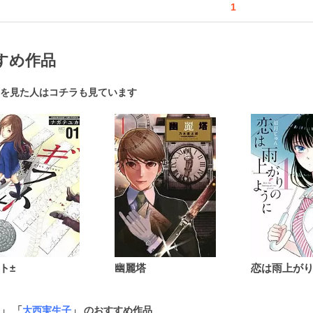
1
すめ作品
を見た人はコチラも見ています
ト±
幽麗塔
」 「
大西実生子
」 のおすすめ作品