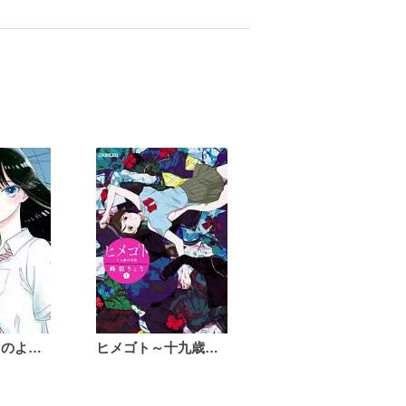
恋は雨上がりのように
ヒメゴト～十九歳の制服～