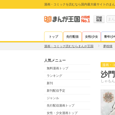
漫画・コミックを読むなら国内最大級サイトのまん
詳細
検索
トップ
先行配信
女性/少女
青年/少
漫画・コミック読むならまんが王国
夢枕獏
人気メニュー
漫画・
無料漫画トップ
沙
ランキング
しゃもん
新刊
新刊配信予定
ジャンル
先行配信漫画トップ
女性・少女漫画トップ