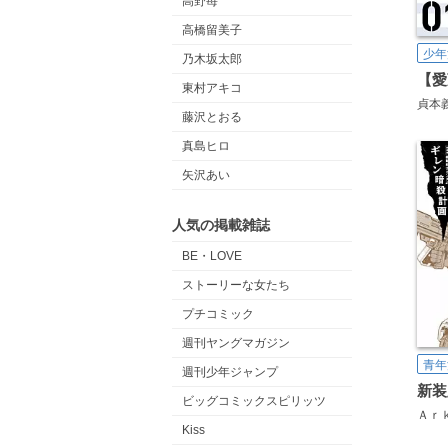
高野苺
高橋留美子
少年
乃木坂太郎
東村アキコ
貞本
藤沢とおる
真島ヒロ
矢沢あい
人気の掲載雑誌
BE・LOVE
ストーリーな女たち
プチコミック
週刊ヤングマガジン
青年
週刊少年ジャンプ
ビッグコミックスピリッツ
Kiss