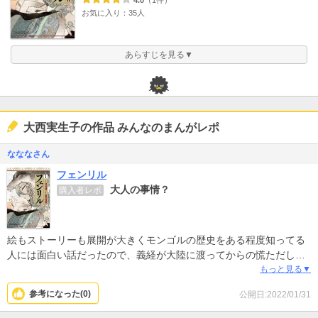
4.0
（1件）
お気に入り：35人
あらすじを見る▼
大西実生子の作品 みんなのまんがレポ
なななさん
フェンリル
大人の事情？
購入者レポ
絵もストーリーも展開が大きくモンゴルの歴史をある程度知ってる
人には面白い話だったので、義経が大陸に渡ってからの慌ただしい
展開が非常に残念でした。
もっと見る▼
参考になった(
0
)
公開日:2022/01/31