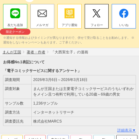
友だち追加
メルマガ
アプリ通知
フォロー
いいね
限定クーポン
※通知する情報およびタイミングが異なりますので、併せて受け取ることをお勧めします。 ※
通知をしないキャンペーンもあります。ご了承ください。
まんが王国
著者・作者
「大西実生子」の漫画
お得感No.1表記について
「電子コミックサービスに関するアンケート」
調査期間
2026年3月6日～2026年3月18日
調査対象
まんが王国または主要電子コミックサービスのうちいずれか
をメイン且つ有料で利用している20歳～69歳の男女
サンプル数
1,236サンプル
調査方法
インターネットリサーチ
調査委託先
株式会社MARCS
詳細表示▼