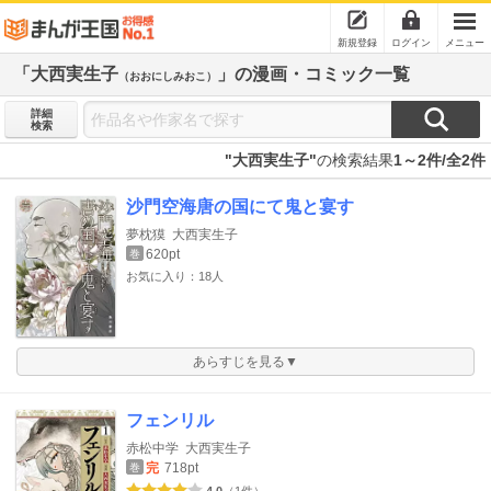
新規登録
ログイン
メニュー
「大西実生子
」の漫画・コミック一覧
（おおにしみおこ）
詳細
検索
"大西実生子"
の検索結果
1～2件/全2件
沙門空海唐の国にて鬼と宴す
夢枕獏
大西実生子
620pt
巻
お気に入り：18人
あらすじを見る▼
フェンリル
赤松中学
大西実生子
完
718pt
巻