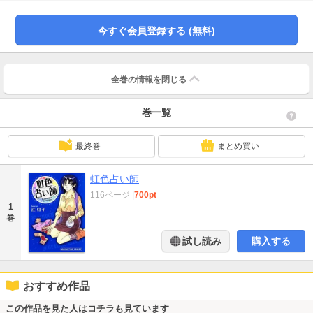
今すぐ会員登録する (無料)
全巻の情報を
閉じる
巻一覧
最終巻
まとめ買い
虹色占い師
116ページ
|
700pt
1
巻
試し読み
購入する
おすすめ作品
この作品を見た人はコチラも見ています