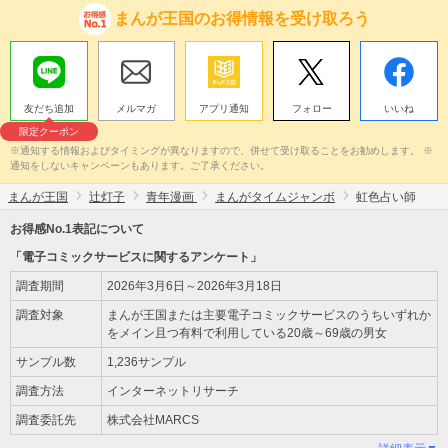
まんが王国のお得情報を受け取ろう
友だち追加
メルマガ
アプリ通知
フォロー
いいね
限定クーポン
※通知する情報およびタイミングが異なりますので、併せて受け取ることをお勧めします。 ※
通知をしないキャンペーンもあります。ご了承ください。
まんが王国
辻灯子
青年漫画
まんがタイムジャンボ
虹色占い師
お得感No.1表記について
「電子コミックサービスに関するアンケート」
調査期間
2026年3月6日～2026年3月18日
調査対象
まんが王国または主要電子コミックサービスのうちいずれか
をメイン且つ有料で利用している20歳～69歳の男女
サンプル数
1,236サンプル
調査方法
インターネットリサーチ
調査委託先
株式会社MARCS