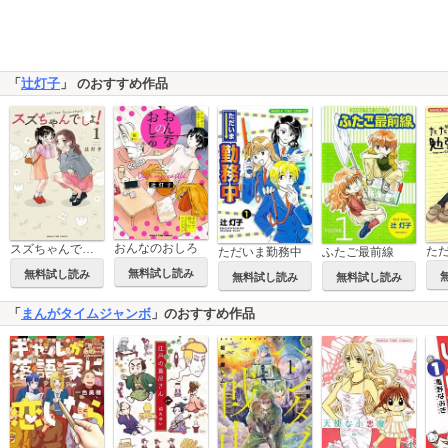
「
辻灯子
」 のおすすめ作品
おんなのおしろ
スズちゃんでしょ！
た
ただいま勤務中
ふたご最前線
無料試し読み
無料試し読み
無料試し読み
無料試し読み
「
まんがタイムジャンボ
」のおすすめ作品