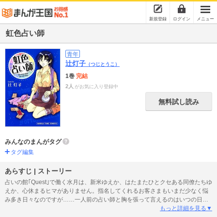
新規登録
ログイン
メニュー
虹色占い師
青年
辻灯子
（つじとうこ）
1巻
完結
2人
がお気に入り登録中
無料試し読み
みんなのまんがタグ
タグ編集
あらすじ | ストーリー
占いの館｢Quest｣で働く水月は、新米ゆえか、はたまたひとクセある同僚たちゆ
えか、心休まるヒマがありません。指名してくれるお客さまもいまだ少なく悩
み多き日々なのですが……一人前の占い師と胸を張って言えるのはいつの日
か!?
もっと詳細を見る▼