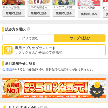
江戸の蔦屋さん
ギャルが落語家に恋したら
ペンタブと戦車
天使な小悪魔
じ
無料試し読み
無料試し読み
無料試し読み
無料試し読み
読み方を選択
アプリで読む
ウェブで読む
専用アプリのダウンロード
サクサクまんがを読めて多機能！
新刊通知を受け取る
会員登録
をすると「虹色占い師」新刊配信のお知らせが受け取れます。
みんなのまんがレポ