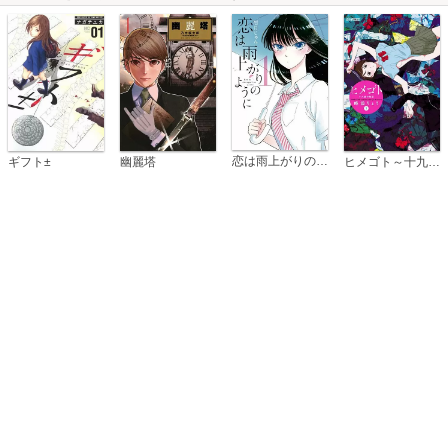
恋は雨上がりのように
ギフト±
幽麗塔
ヒメゴト～十九歳の制服～