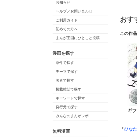
お知らせ
ヘルプ／お問い合わせ
おす
ご利用ガイド
初めての方へ
この作品
まんが王国にひとこと投稿
漫画を探す
条件で探す
テーマで探す
著者で探す
掲載雑誌で探す
キーワードで探す
発行元で探す
ギフ
みんなのまんがレポ
「
ひなた
無料漫画