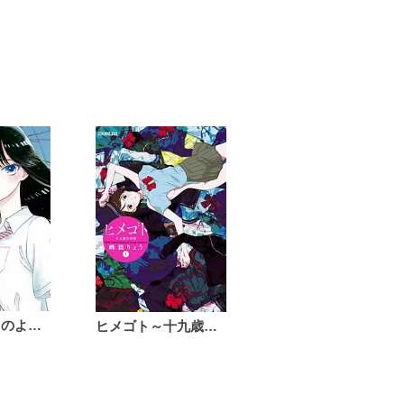
恋は雨上がりのように
ヒメゴト～十九歳の制服～