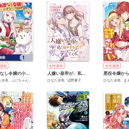
漫画
女性漫画
女性漫画
加護なし令嬢の小さな村 ～さあ、領地運営を始めましょう！～【分冊版】
人嫌い皇帝が、私（猫のすがた）にだけデレてくる。
た水色
ぷにちゃん
藻
ひなた水色
辺野夏子
ひなた水色
ま