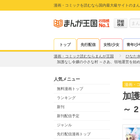
漫画・コミックを読むなら国内最大級サイトのまん
詳細
検索
トップ
先行配信
女性/少女
青年/少
漫画・コミック読むならまんが王国
ひなた
加護なし令嬢の小さな村 ～さあ、領地運営を始め
人気メニュー
漫画・
無料漫画トップ
加護
ランキング
～ 2
新刊
新刊配信予定
ジャンル
先行配信漫画トップ