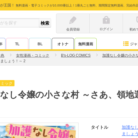
が王国！
無料漫画・電子コミックが10,000冊以上！1冊丸ごと無料、期間限定無料漫画、完結作
ログイン
会員登録
初め
ジャ
年
TL
BL
オトナ
無料漫画
水色
女性漫画・コミック
B's-LOG COMICS
加護なし令嬢の小さ
ましょう！～ 2
コミック
なし令嬢の小さな村 ～さあ、領地
タイトル
加護な
ましょ