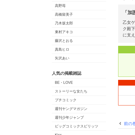
高野苺
「加
高橋留美子
乙女
乃木坂太郎
ク殿
東村アキコ
に支
藤沢とおる
真島ヒロ
矢沢あい
人気の掲載雑誌
BE・LOVE
ストーリーな女たち
プチコミック
週刊ヤングマガジン
週刊少年ジャンプ
前の
ビッグコミックスピリッツ