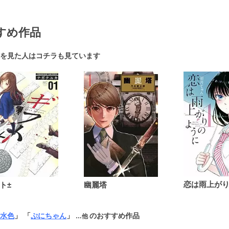
すめ作品
を見た人はコチラも見ています
ト±
幽麗塔
水色
」 「
ぷにちゃん
」
のおすすめ作品
…他