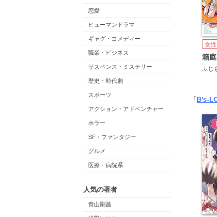
恋愛
ヒューマンドラマ
ギャグ・コメディー
女性
職業・ビジネス
サスペンス・ミステリー
ふじ
歴史・時代劇
スポーツ
「
B's-L
アクション・アドベンチャー
ホラー
SF・ファンタジー
グルメ
医療・病院系
人気の著者
青山剛昌