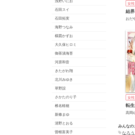
浅野いにお
女性
石田スイ
結界
石田拓実
おだ
海野つなみ
楳図かずお
大久保ヒロミ
御茶漬海苔
河原和音
きたがわ翔
北川みゆき
草野誼
さかたのり子
女性
椎名軽穂
高岡
新條まゆ
清野とおる
みんなの
曽根富美子
なろう