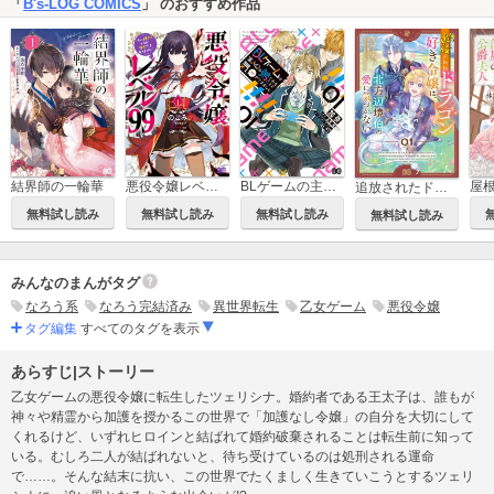
「
B's-LOG COMICS
」 のおすすめ作品
結界師の一輪華
悪役令嬢レベル99 ～私は裏ボスですが魔王ではありません～
BLゲームの主人公の弟であることに気がつきました
追放されたドラゴン好き令嬢は、北方辺境伯の愛に気づかない
無料試し読み
無料試し読み
無料試し読み
無料試し読み
みんなのまんがタグ
なろう系
なろう完結済み
異世界転生
乙女ゲーム
悪役令嬢
タグ編集
すべてのタグを表示
あらすじ|ストーリー
乙女ゲームの悪役令嬢に転生したツェリシナ。婚約者である王太子は、誰もが
神々や精霊から加護を授かるこの世界で「加護なし令嬢」の自分を大切にして
くれるけど、いずれヒロインと結ばれて婚約破棄されることは転生前に知って
いる。むしろ二人が結ばれないと、待ち受けているのは処刑される運命
で……。そんな結末に抗い、この世界でたくましく生きていこうとするツェリ