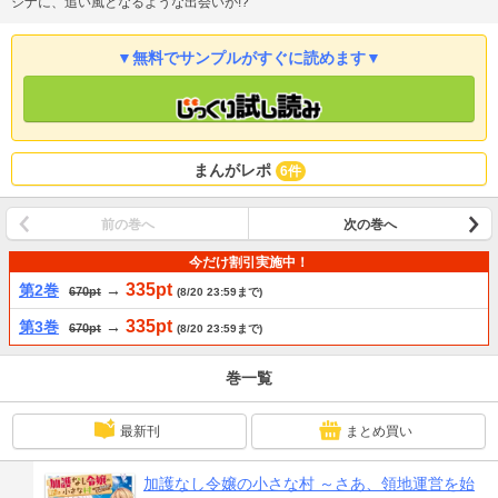
シナに、追い風となるような出会いが!?
▼無料でサンプルがすぐに読めます▼
まんがレポ
6件
前の巻へ
次の巻へ
今だけ割引実施中！
335pt
第2巻
→
670pt
(8/20 23:59まで)
335pt
第3巻
→
670pt
(8/20 23:59まで)
巻一覧
最新刊
まとめ買い
加護なし令嬢の小さな村 ～さあ、領地運営を始