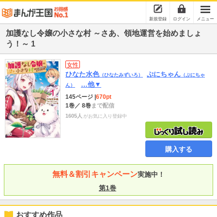
新規登録
ログイン
メニュー
加護なし令嬢の小さな村 ～さあ、領地運営を始めましょ
う！～ 1
女性
ひなた水色
ぷにちゃん
（ひなたみずいろ）
（ぷにちゃ
…他▼
ん）
145ページ
|
670pt
1巻
／ 8巻
まで配信
1605人
がお気に入り登録中
購入する
無料＆割引キャンペーン
実施中！
第1巻
おすすめ作品