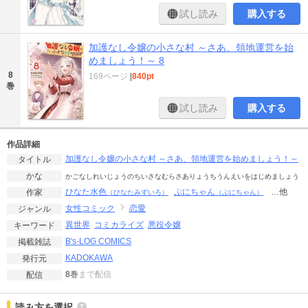
試し読み
購入する
加護なし令嬢の小さな村 ～さあ、領地運営を始
めましょう！～ 8
8
169ページ
|
840pt
巻
試し読み
購入する
作品詳細
加護なし令嬢の小さな村 ～さあ、領地運営を始めましょう！～
タイトル
かな
かごなしれいじょうのちいさなむらさありょうちうんえいをはじめましょう
ひなた水色
ぷにちゃん
…他
作家
（ひなたみずいろ）
（ぷにちゃん）
女性コミック
恋愛
ジャンル
異世界
コミカライズ
悪役令嬢
キーワード
B's-LOG COMICS
掲載雑誌
KADOKAWA
発行元
8巻
まで配信
配信
読み方を選択