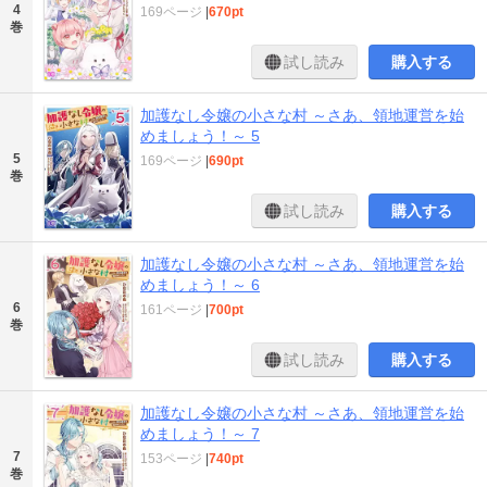
4
169ページ
|
670pt
巻
試し読み
購入する
加護なし令嬢の小さな村 ～さあ、領地運営を始
めましょう！～ 5
5
169ページ
|
690pt
巻
試し読み
購入する
加護なし令嬢の小さな村 ～さあ、領地運営を始
めましょう！～ 6
6
161ページ
|
700pt
巻
試し読み
購入する
加護なし令嬢の小さな村 ～さあ、領地運営を始
めましょう！～ 7
7
153ページ
|
740pt
巻