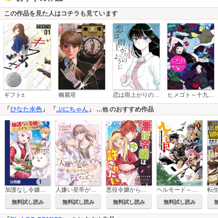
この作品を見た人はコチラも見ています
恋は雨上がりのように
ギフト±
幽麗塔
ヒメゴト～十九歳の制服～
「
ひなた水色
」 「
ぷにちゃん
」
のおすすめ作品
…他
加護なし令嬢の小さな村 ～さあ、領地運営を始めましょう！～【分冊版】
人嫌い皇帝が、私（猫のすがた）にだけデレてくる。
悪役令嬢からの華麗なる転身！？ 愛されヒロインアンソロジーコミック（３）悪役令嬢は今からでも許されたい
ヘルモード～やり込み好きのゲーマーは廃設定の異世界で無双する～ はじまりの召喚士
無料試し読み
無料試し読み
無料試し読み
無料試し読み