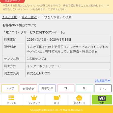
限定クーポン
※通知する情報およびタイミングが異なりますので、併せて受け取ることをお勧めします。 ※
通知をしないキャンペーンもあります。ご了承ください。
まんが王国
著者・作者
「ひなた水色」の漫画
お得感No.1表記について
「電子コミックサービスに関するアンケート」
調査期間
2026年3月6日～2026年3月18日
調査対象
まんが王国または主要電子コミックサービスのうちいずれか
をメイン且つ有料で利用している20歳～69歳の男女
サンプル数
1,236サンプル
調査方法
インターネットリサーチ
調査委託先
株式会社MARCS
詳細表示▼
トップ
女性/少女
青年/少年
TL
BL
オトナ
無料
ジャンル
ランキング
新刊
来店ﾎﾟｲﾝﾄ
Copyright(c)Beaglee Inc. All Rights Reserved.