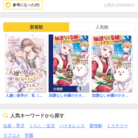
参考になった(
0
)
公開日:2026/08/07
新着順
人気順
人嫌い皇帝が、私（猫のすがた）にだけデレてくる。
加護なし令嬢の小さな村 ～さあ、領地運営を始めましょう！～【分冊版】
加護なし令嬢の小さな村 ～さあ、領地運営を始めましょう！～
人気キーワードから探す
出産・育児
くらし・生活
バイオレンス
愛憎劇
ミステリー
ラブコメ
学園