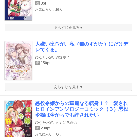
0pt
巻
お気に入り：26人
あらすじを見る▼
人嫌い皇帝が、私（猫のすがた）にだけデ
レてくる。
ひなた水色
辺野夏子
150pt
巻
あらすじを見る▼
悪役令嬢からの華麗なる転身！？ 愛され
ヒロインアンソロジーコミック（３）悪役
令嬢は今からでも許されたい
ひなた水色
まえばる蒔乃
200pt
巻
お気に入り：1人