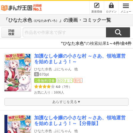
新規登録
ログイン
メニュー
「ひなた水色
」の漫画・コミック一覧
（ひなたみずいろ）
詳細
検索
"ひなた水色"
の検索結果
1～4件/全4件
加護なし令嬢の小さな村 ～さあ、領地運営
を始めましょう！～
ひなた水色
ぷにちゃん
他
670pt
巻
1冊無料増量
8/20まで
割引
4.0
（7件）
お気に入り：1606人
あらすじを見る▼
加護なし令嬢の小さな村 ～さあ、領地運営
を始めましょう！～【分冊版】
ひなた水色
ぷにちゃん
他