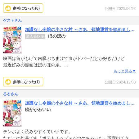
参考になった(
6
)
公開日:2025/06/24
ゲストさん
加護なし令嬢の小さな村 ～さあ、領地運営を始めましょう！～
ほのぼの
購入者レポ
映画は首がもげて内臓ぶちまけて血がドバーだとか好きだけど
最近好みの漫画はほのぼの系。
特に町おこしみたいなのとか、薬草からポーション作って傷ついた
もっと見る▼
人たちを
参考になった(
1
)
公開日:2024/12/03
ヒールで治すとか。
これは町おこしのお話し。
るるさん
ついつい何回も見ちゃいます
加護なし令嬢の小さな村 ～さあ、領地運営を始めましょう！～
絵がかわいい
テンポよく読みやすくていいです。
ただこの作品でも「ポテトチップスがウケちゃった」設定出てきま