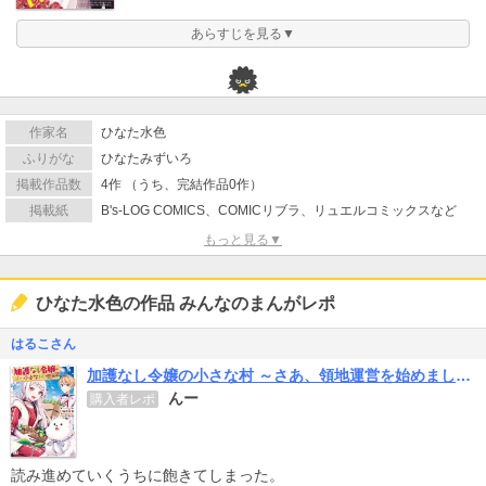
あらすじを見る▼
作家名
ひなた水色
ふりがな
ひなたみずいろ
掲載作品数
4作 （うち、完結作品0作）
掲載紙
B's-LOG COMICS、COMICリブラ、リュエルコミックスなど
もっと見る▼
ひなた水色の作品 みんなのまんがレポ
はるこさん
加護なし令嬢の小さな村 ～さあ、領地運営を始めましょう！～
んー
購入者レポ
読み進めていくうちに飽きてしまった。