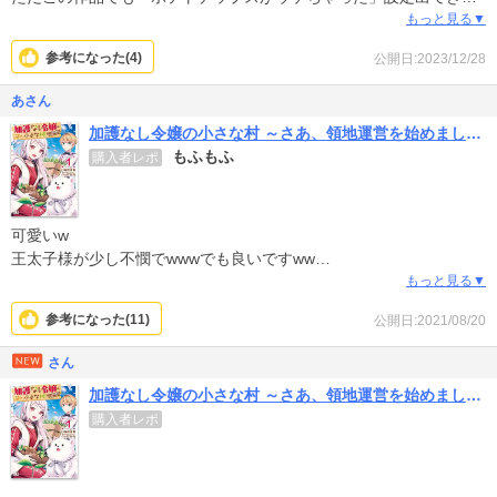
すが、いい加減だれかポテトチップスを発明したのは19世紀のアメ
もっと見る▼
リカ人であって、日本人の手柄じゃないって事を明かすなろう系を
参考になった(
4
)
公開日:2023/12/28
描いてほしいですｗ日本人スゲーはもう分かったから。
あさん
加護なし令嬢の小さな村 ～さあ、領地運営を始めましょう！～
もふもふ
購入者レポ
可愛いw
王太子様が少し不憫でwwwでも良いですww
そしてヒロインに悪意しか感じない、、キャラがウザイですww
もっと見る▼
続き早く読みたいです
参考になった(
11
)
公開日:2021/08/20
さん
加護なし令嬢の小さな村 ～さあ、領地運営を始めましょう！～
購入者レポ