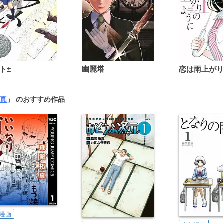
ト±
幽麗塔
真
」 のおすすめ作品
漫画