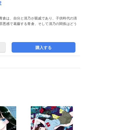
2
青倉は、自分と清乃が親戚であり、子供時代の清
罪悪感で葛藤する青倉、そして清乃の関係はどう
購入する