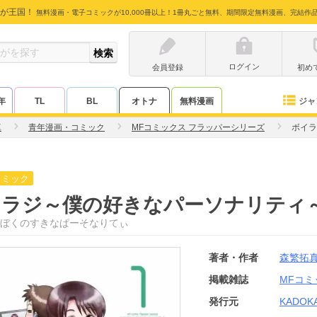
が王国！
無料漫画・電子コミックが10,000冊以上！1冊丸ごと無料、期間限定無料漫画、完結作
ログイン
会員登録
初め
ジャ
年
TL
BL
オトナ
無料漫画
真
青年漫画・コミック
MFコミックス フラッパーシリーズ
ボイラ
コミック
イラジ～僕の好きなパーソナリティ
ぼくのすきなぱーそなりてぃ
著者・作者
森繁拓
掲載雑誌
MFコミ
発行元
KADOK