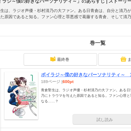
イラジ～僕の好きなパーソナリティ～」のあらすじ | ストーリ
聖生は、ラジオ声優・杉村清乃の大ファン。ある日青倉は、自分と清乃
えた原因であると知る。ファン心理と罪悪感で葛藤する青倉、そして清
巻一覧
最終巻
ボイラジ～僕の好きなパーソナリティ～ 
189ページ |
600pt
青倉聖生は、ラジオ声優・杉村清乃の大ファン。ある日
乃にトラウマを与えた原因であると知る。ファン心理と
なる……？
試し読み