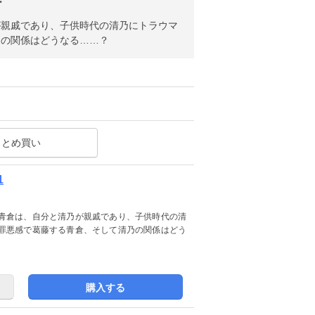
ー
が親戚であり、子供時代の清乃にトラウマ
乃の関係はどうなる……？
まとめ買い
1
青倉は、自分と清乃が親戚であり、子供時代の清
罪悪感で葛藤する青倉、そして清乃の関係はどう
購入する