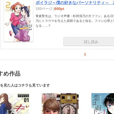
ボイラジ～僕の好きなパーソナリティ～ 
193ページ |
600pt
青倉聖生は、ラジオ声優・杉村清乃の大ファン。ある日
乃にトラウマを与えた原因であると知る。ファン心理と
なる……？
試し読み
1
すめ作品
を見た人はコチラも見ています