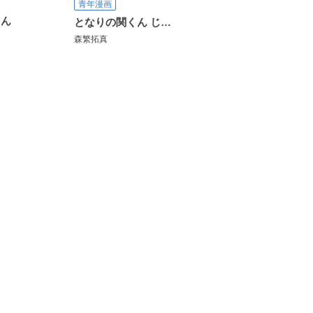
青年漫画
くん
となりの関くん じゅにあ
森繁拓真