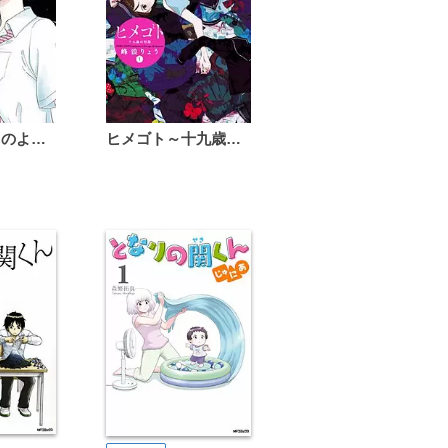
恋は雨上がりのように
ヒメゴト～十九歳の制服～