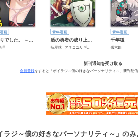
漫画
青年漫画
青年漫画
対ありでした。 ～お嬢さまは格闘ゲームなんてしない～
盾の勇者の成り上がり
千年狐
絵理
藍屋球
アネコユサギ
弥南せいら
張六郎
新刊通知を受け取る
会員登録
をすると「ボイラジ～僕の好きなパーソナリティ～」新刊配信
イラジ～僕の好きなパーソナリティ～」のみ