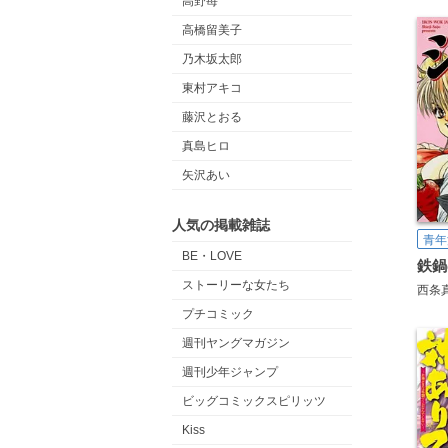
高野苺
高橋留美子
乃木坂太郎
東村アキコ
藤沢とおる
真島ヒロ
矢沢あい
人気の掲載雑誌
青年
BE・LOVE
鉄鍋
ストーリーな女たち
西条
プチコミック
週刊ヤングマガジン
週刊少年ジャンプ
ビッグコミックスピリッツ
Kiss