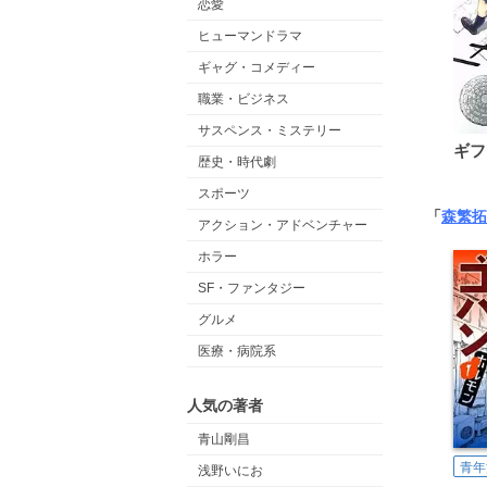
恋愛
ヒューマンドラマ
ギャグ・コメディー
職業・ビジネス
サスペンス・ミステリー
ギフ
歴史・時代劇
スポーツ
「
森繁拓
アクション・アドベンチャー
ホラー
SF・ファンタジー
グルメ
医療・病院系
人気の著者
青山剛昌
青年
浅野いにお