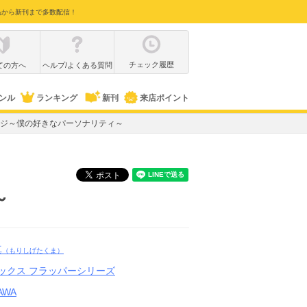
品から新刊まで多数配信！
チェック履歴
ての方へ
ヘルプ/よくある質問
ンル
ランキング
新刊
来店ポイント
ジ～僕の好きなパーソナリティ～
～
真
（もりしげたくま）
ックス フラッパーシリーズ
AWA