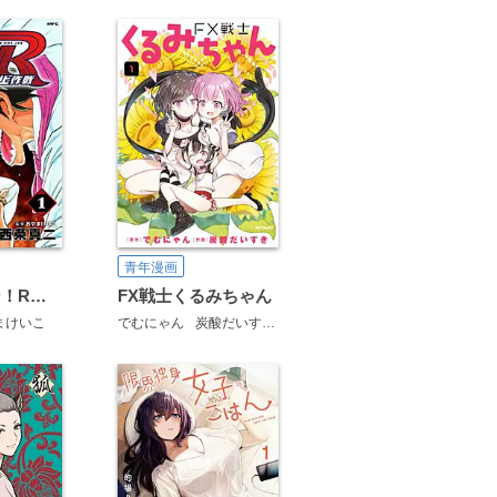
青年漫画
鉄鍋のジャン！R 頂上作戦
FX戦士くるみちゃん
まけいこ
でむにゃん
炭酸だいすき