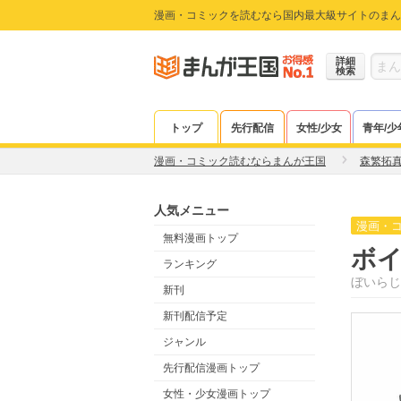
漫画・コミックを読むなら国内最大級サイトのまん
詳細
検索
トップ
先行配信
女性/少女
青年/少
漫画・コミック読むならまんが王国
森繁拓
人気メニュー
漫画・
無料漫画トップ
ボ
ランキング
ぼいらじ
新刊
新刊配信予定
ジャンル
先行配信漫画トップ
女性・少女漫画トップ