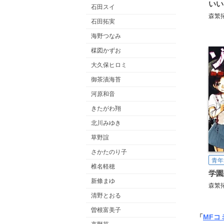
いい
石田スイ
森繁
石田拓実
海野つなみ
楳図かずお
大久保ヒロミ
御茶漬海苔
河原和音
きたがわ翔
北川みゆき
草野誼
さかたのり子
青年
椎名軽穂
新條まゆ
森繁
清野とおる
曽根富美子
「
MFコ