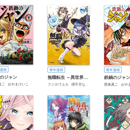
漫画
青年漫画
青年漫画
のジャン
無職転生 ～異世界行ったら本気だす～
真二
おやまけいこ
フジカワユカ
理不尽な孫の手
シロタカ
西条真二
おや