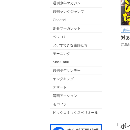
週刊少年マガジン
週刊ヤングジャンプ
Cheese!
別冊マーガレット
青年
ベツコミ
江島
Jourすてきな主婦たち
モーニング
Sho-Comi
週刊少年サンデー
ヤングキング
デザート
漫画アクション
モバフラ
ビックコミックスペリオール
「ボ