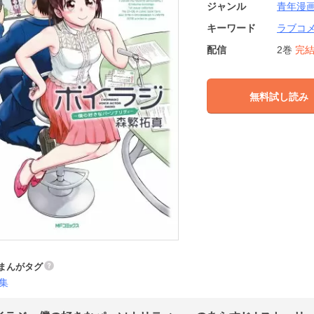
ジャンル
青年漫
キーワード
ラブコ
配信
2巻
完
無料試し読み
まんがタグ
集