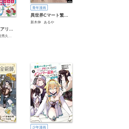
青年漫画
異世界Cマート繁盛記
新木伸
あるや
華麗なる探偵アリス＆ペンギン
房秀久
あるや
少年漫画