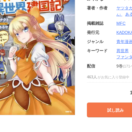
著者・作者
ヤツタ
あ
ん）
掲載雑誌
MFC
発行元
KADOK
ジャンル
青年漫
キーワード
異世界
ファン
配信
9巻
(17
463人
がお気に入り登録中
試し読み