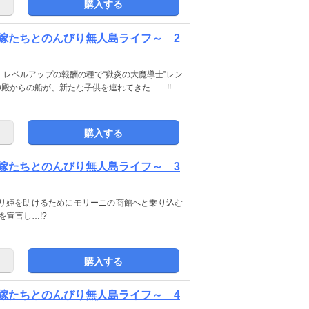
購入する
嫁たちとのんびり無人島ライフ～ 2
レベルアップの報酬の種で“獄炎の大魔導士”レン
殿からの船が、新たな子供を連れてきた……!!
購入する
嫁たちとのんびり無人島ライフ～ 3
リ姫を助けるためにモリーニの商館へと乗り込む
を宣言し…!?
購入する
嫁たちとのんびり無人島ライフ～ 4