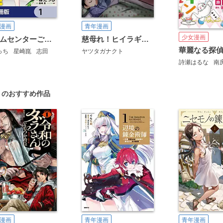
漫画
青年漫画
少女漫画
ホームセンターごと呼び出された私の大迷宮リノベーション！【分冊版】
慈母れ！ヒイラギちゃん
っち
星崎崑
志田
ヤツタガナクト
詩瀬はるな
南
」のおすすめ作品
漫画
青年漫画
青年漫画