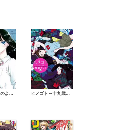
恋は雨上がりのように
ヒメゴト～十九歳の制服～