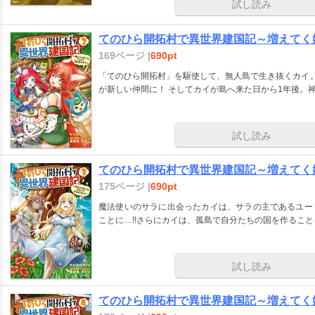
試し読み
てのひら開拓村で異世界建国記～増えてく
169ページ |
690pt
「てのひら開拓村」を駆使して、無人島で生き抜くカイ。
が新しい仲間に！ そしてカイが島へ来た日から1年後。神
試し読み
てのひら開拓村で異世界建国記～増えてく
175ページ |
690pt
魔法使いのサラに出会ったカイは、サラの主であるユー
ことに…!!さらにカイは、孤島で自分たちの国を作ること
試し読み
てのひら開拓村で異世界建国記～増えてく