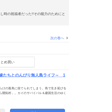
し時の祝福者だった!!その能力のためにと
次の巻へ
まとめ買い
嫁たちとのんびり無人島ライフ～ 1
らけの孤島に捨てられてしまう。島で生き延びる
ら開拓村」。カイのサバイバル＆建国生活のゆく