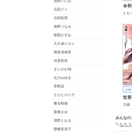
浅野いにお
令和
石田スイ
とも
石田拓実
海野つなみ
楳図かずお
大久保ヒロミ
御茶漬海苔
河原和音
きたがわ翔
北川みゆき
草野誼
少年
さかたのり子
椎名軽穂
力蔵
新條まゆ
みんなの
清野とおる
なろう
曽根富美子