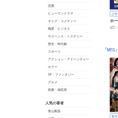
恋愛
ヒューマンドラマ
少年
ギャグ・コメディー
ばた
職業・ビジネス
サスペンス・ミステリー
歴史・時代劇
「
MFC
スポーツ
アクション・アドベンチャー
ホラー
SF・ファンタジー
グルメ
医療・病院系
人気の著者
青山剛昌
青年