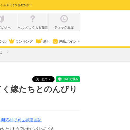
品から新刊まで多数配信！
チェック履歴
ての方へ
ヘルプ/よくある質問
ンル
ランキング
新刊
来店ポイント
記
てく嫁たちとのんびり
ら開拓村で異世界建国記
かいたくむらでいせかいけんこくき