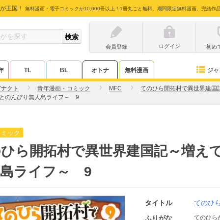
が王国！
無料漫画・電子コミックが10,000冊以上！1冊丸ごと無料、期間限定無料漫画、完結作
ログイン
会員登録
初め
ジャ
年
TL
BL
オトナ
無料漫画
ガナクト
青年漫画・コミック
MFC
てのひら開拓村で異世界建国
とのんびり無人島ライフ～ 9
コミック
のひら開拓村で異世界建国記～増え
島ライフ～ 9
タイトル
てのひ
ふりがな
てのひら