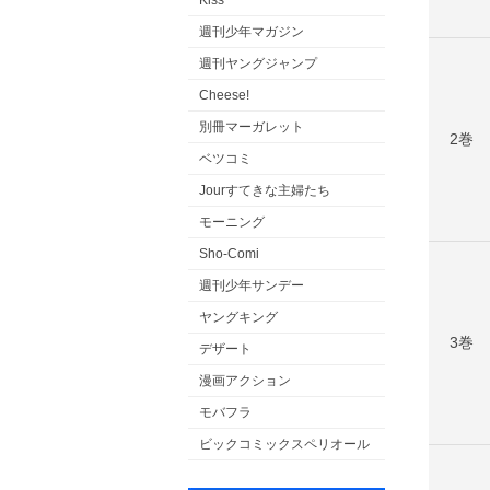
Kiss
週刊少年マガジン
週刊ヤングジャンプ
Cheese!
別冊マーガレット
2巻
ベツコミ
Jourすてきな主婦たち
モーニング
Sho-Comi
週刊少年サンデー
ヤングキング
3巻
デザート
漫画アクション
モバフラ
ビックコミックスペリオール