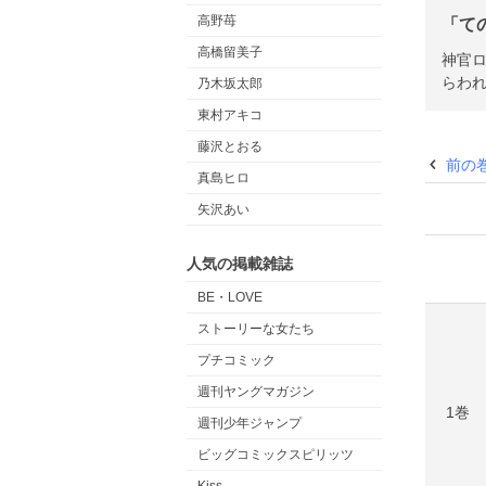
高野苺
「て
高橋留美子
神官ロ
らわれ
乃木坂太郎
東村アキコ
藤沢とおる
前の
真島ヒロ
矢沢あい
人気の掲載雑誌
BE・LOVE
ストーリーな女たち
プチコミック
週刊ヤングマガジン
1巻
週刊少年ジャンプ
ビッグコミックスピリッツ