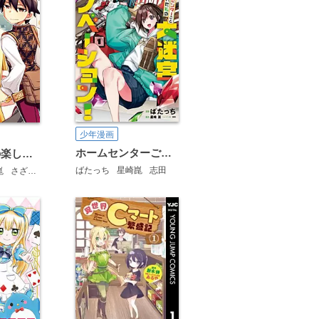
少年漫画
ホームセンターごと呼び出された私の大迷宮リノベーション！
ネトオク男の楽しい異世界貿易
ばたっち
星崎崑
志田
崑
さざなみみぉ