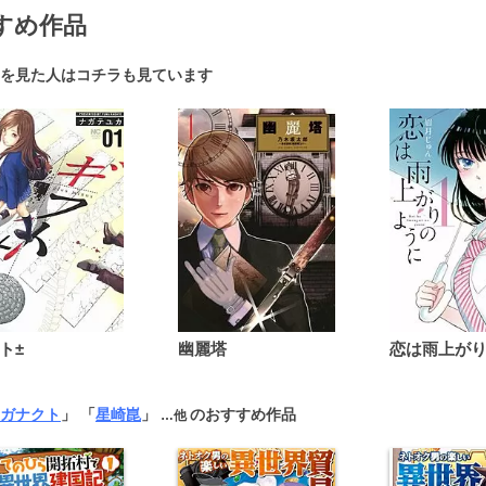
すめ作品
を見た人はコチラも見ています
ト±
幽麗塔
ガナクト
」 「
星崎崑
」
のおすすめ作品
…他