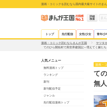
漫画・コミックを読むなら国内最大級サイトのまん
詳細
検索
トップ
先行配信
女性/少女
青年/少
漫画・コミック読むならまんが王国
ヤツタ
てのひら開拓村で異世界建国記～増えてく嫁たち
人気メニュー
漫画・
無料漫画トップ
て
ランキング
無人
新刊
新刊配信予定
ジャンル
先行配信漫画トップ