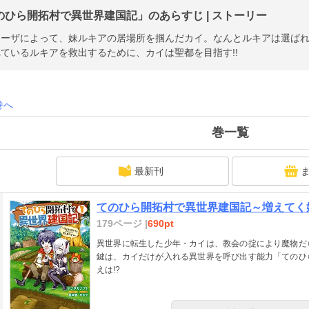
のひら開拓村で異世界建国記」のあらすじ | ストーリー
ーザによって、妹ルキアの居場所を掴んだカイ。なんとルキアは選ばれ
ているルキアを救出するために、カイは聖都を目指す!!
巻へ
巻一覧
最新刊
てのひら開拓村で異世界建国記～増えてく
179ページ |
690pt
異世界に転生した少年・カイは、教会の掟により魔物だ
鍵は、カイだけが入れる異世界を呼び出す能力「てのひ
えは!?