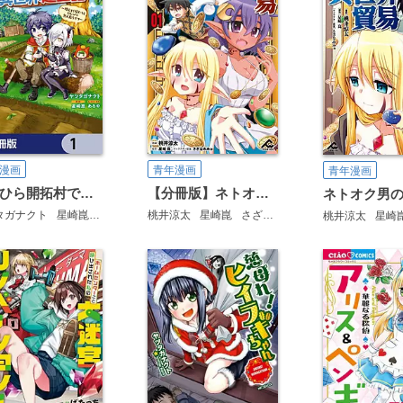
漫画
青年漫画
青年漫画
てのひら開拓村で異世界建国記【分冊版】
【分冊版】ネトオク男の楽しい異世界貿易
タガナクト
星崎崑
あるや
桃井涼太
星崎崑
さざなみみぉ
桃井涼太
星崎