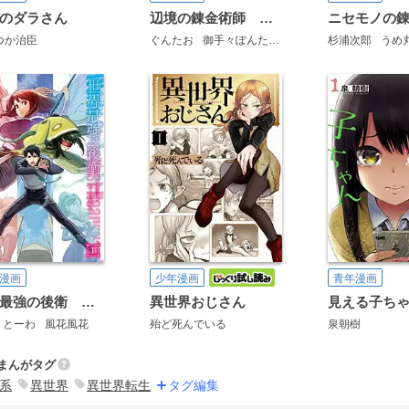
のダラさん
辺境の錬金術師 ～今更予算ゼロの職場に戻るとかもう無理～
ニセモノの
つか治臣
ぐんたお
御手々ぽんた
又市マタロー
杉浦次郎
うめ
漫画
少年漫画
青年漫画
世界最強の後衛 ～迷宮国の新人探索者～
異世界おじさん
見える子ち
とーわ
風花風花
殆ど死んでいる
泉朝樹
まんがタグ
系
異世界
異世界転生
タグ編集