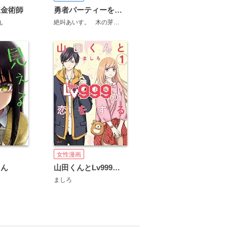
錬金術師
勇者パーティーをクビになったので故郷に帰ったら、メンバー全員がついてきたんだが
丸
絶叫あいす。
木の芽
希
女性漫画
ゃん
山田くんとLv999の恋をする
ましろ