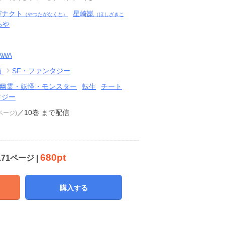
ガナクト
星崎崑
（やつたがなくと）
（ほしざきこ
るや
AWA
画
SF・ファンタジー
幽霊・妖怪・モンスター
転生
チート
タジー
／10巻
まで配信
1ページ)
680pt
171ページ |
購入する