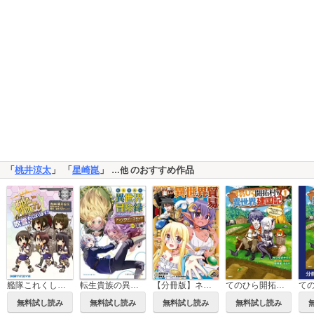
「
桃井涼太
」 「
星崎崑
」
のおすすめ作品
…他
艦隊これくしょん -艦これ- 4コマコミック 吹雪、がんばります!
転生貴族の異世界冒険録 アンソロジーコミック (ポルカコミックス)
【分冊版】ネトオク男の楽しい異世界貿易
てのひら開拓村で異世界建国記
無料試し読み
無料試し読み
無料試し読み
無料試し読み