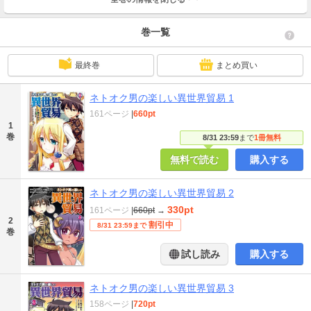
巻一覧
最終巻
まとめ買い
ネトオク男の楽しい異世界貿易 1
161ページ
|
660pt
1
巻
8/31 23:59
まで
1冊無料
無料で読む
購入する
ネトオク男の楽しい異世界貿易 2
330pt
161ページ
|
660pt
→
2
割引中
8/31 23:59まで
巻
試し読み
購入する
ネトオク男の楽しい異世界貿易 3
158ページ
|
720pt