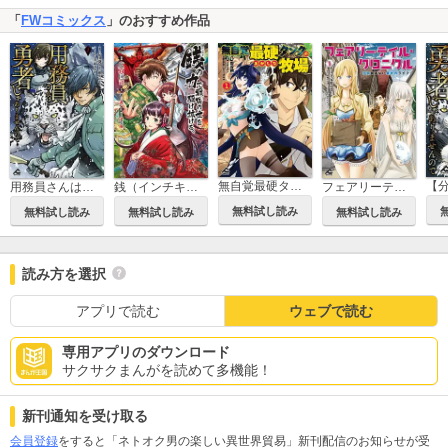
「
FWコミックス
」のおすすめ作品
無自覚最硬タンクのおかしな牧場
用務員さんは勇者じゃありませんので
銭（インチキ）の力で、戦国の世を駆け抜ける。
フェアリーテイル・クロニクル ～空気読まない異世界ライフ～
無料試し読み
無料試し読み
無料試し読み
無料試し読み
読み方を選択
アプリで読む
ウェブで読む
専用アプリのダウンロード
サクサクまんがを読めて多機能！
新刊通知を受け取る
会員登録
をすると「ネトオク男の楽しい異世界貿易」新刊配信のお知らせが受