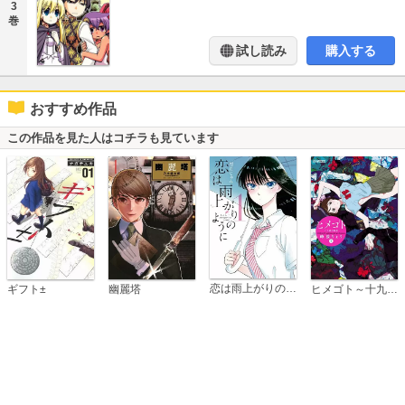
3
巻
試し読み
購入する
おすすめ作品
この作品を見た人はコチラも見ています
恋は雨上がりのように
ギフト±
幽麗塔
ヒメゴト～十九歳の制服～