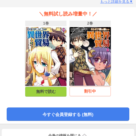
つけ、訪れた世界には古風な街並みや美しい骨董品。そして、憧れのエルフ
もっと詳細を見る▼
も…！ 手に入れた『天職』を使いジローはこの世界でお気楽貿易生活を目指
す。ネオニートの異世界貿易生活、ここに開幕！
＼無料試し読み増量中！／
1巻
2巻
割引中
無料で読む
今すぐ会員登録する (無料)
全巻の情報を
閉じる