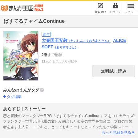
新規登録
ログイン
メニュー
ぱすてるチャイムContinue
青年
大秦国王安敦
ALICE
（たいしんこくおうあんとん）
SOFT
（ありすそふと）
2巻
まで配信
11人
がお気に入り登録中
無料試し読み
みんなのまんがタグ
タグ編集
あらすじ | ストーリー
恋と冒険のファンタジーRPG『ぱすてるチャイムContinue』アをコミカライズ!
ファンタジー世界と現代風の文化が融合した架空の世界を舞台に、プロの冒険
者を志す主人公・ユウキと、とってもキュートなヒロインたちの学園ストーリ
ーを、ちょっとエッチに描きます。
もっと詳細を見る▼