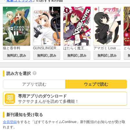
「
電撃コミックス
」のおすすめ作品
狼と香辛料
GUNSLINGER GIRL
はたらく魔王さま！
アマガミ Love goes on！
と
無料試し読み
無料試し読み
無料試し読み
無料試し読み
読み方を選択
アプリで読む
ウェブで読む
専用アプリのダウンロード
サクサクまんがを読めて多機能！
新刊通知を受け取る
会員登録
をすると「ぱすてるチャイムContinue」新刊配信のお知らせが受け取
れます。