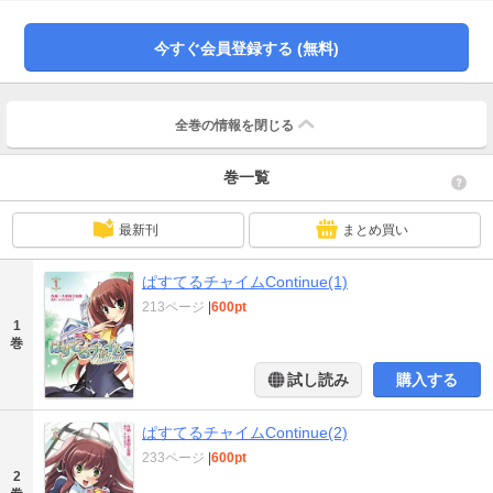
今すぐ会員登録する (無料)
全巻の情報を
閉じる
巻一覧
最新刊
まとめ買い
ぱすてるチャイムContinue(1)
213ページ
|
600pt
1
巻
試し読み
購入する
ぱすてるチャイムContinue(2)
233ページ
|
600pt
2