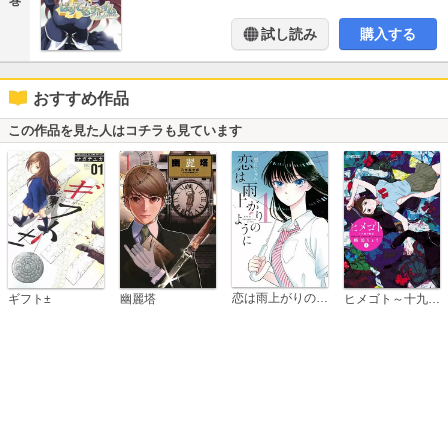
巻
試し読み
購入する
おすすめ作品
この作品を見た人はコチラも見ています
恋は雨上がりのように
ギフト±
幽麗塔
ヒメゴト～十九歳の制服～