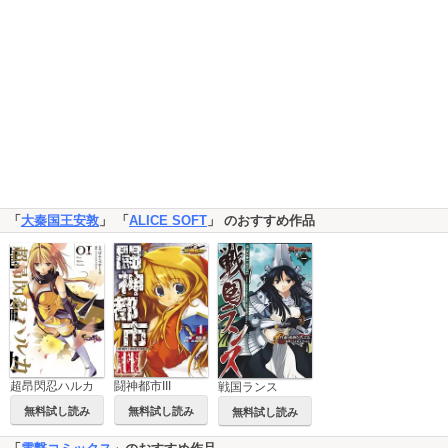
「
大秦国王安敦
」 「
ALICE SOFT
」 のおすすめ作品
超昂閃忍ハルカ
闘神都市III
戦国ランス
無料試し読み
無料試し読み
無料試し読み