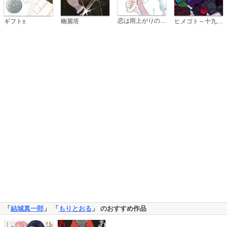
恋は雨上がりのように
ギフト±
幽麗塔
ヒメゴト～十九歳の制服～
「
結城真一郎
」 「
もりとおる
」 のおすすめ作品