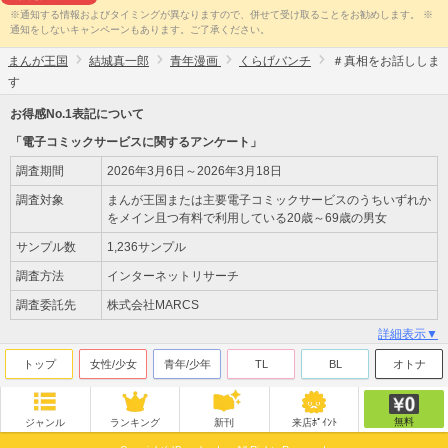
※通知する情報およびタイミングが異なりますので、併せて受け取ることをお勧めします。 ※
通知をしないキャンペーンもあります。ご了承ください。
まんが王国
結城真一郎
青年漫画
くらげバンチ
＃真相をお話ししま
す
お得感No.1表記について
「電子コミックサービスに関するアンケート」
調査期間
2026年3月6日～2026年3月18日
調査対象
まんが王国または主要電子コミックサービスのうちいずれか
をメイン且つ有料で利用している20歳～69歳の男女
サンプル数
1,236サンプル
調査方法
インターネットリサーチ
調査委託先
株式会社MARCS
詳細表示▼
トップ
女性/少女
青年/少年
TL
BL
オトナ
無料
ジャンル
ランキング
新刊
来店ﾎﾟｲﾝﾄ