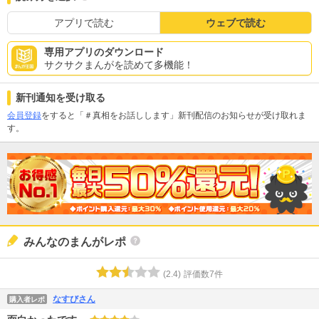
アプリで読む
ウェブで読む
専用アプリのダウンロード
サクサクまんがを読めて多機能！
新刊通知を受け取る
会員登録
をすると「＃真相をお話しします」新刊配信のお知らせが受け取れま
す。
みんなのまんがレポ
(
2.4
)
評価数
7
件
なすびさん
購入者レポ