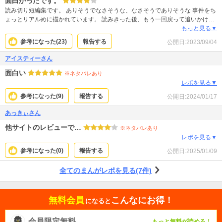
面白かったです。
読み切り短編集です。 ありそうでなさそうな、なさそうでありそうな 事件をち
ょっとリアルめに描かれています。 読みきった後、もう一回戻って追いかけた
くなります。 そしてその後もちょっと興味をそそるというか 後ろ髪引かれる感
もっと見る▼
じがして良かったです。
参考になった(
23
)
報告する
公開日:
2023/09/04
アイスティーさん
面白い
※ネタバレあり
レポを見る▼
参考になった(
9
)
報告する
公開日:
2024/01/17
あっきぃさん
他サイトのレビューで…
※ネタバレあり
レポを見る▼
参考になった(
0
)
報告する
公開日:
2025/01/09
全てのまんがレポを見る(7件)
無料会員
こんなにお得！
になると
会員限定無料
もっと無料が読める！