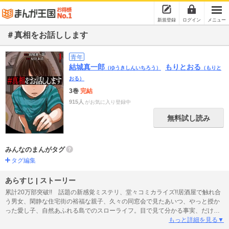
新規登録
ログイン
メニュー
＃真相をお話しします
青年
結城真一郎
もりとおる
（ゆうきしんいちろう）
（もりと
おる）
3巻
完結
915人
がお気に入り登録中
無料試し読み
みんなのまんがタグ
タグ編集
あらすじ | ストーリー
累計20万部突破!! 話題の新感覚ミステリ、堂々コミカライズ!!居酒屋で触れ合
う男女、閑静な住宅街の裕福な親子、久々の同窓会で見たあいつ、やっと授か
った愛し子、自然あふれる島でのスローライフ。目で見て分かる事実、だけ
ど、ほんとにそれだけ？したたかに行われる男女の駆け引き、食うか食われる
もっと詳細を見る▼