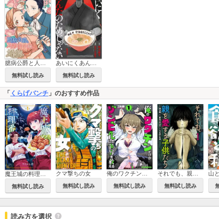
臆病公爵と人見知り令嬢の婚約
あいにくあんたのためじゃない
無料試し読み
無料試し読み
「
くらげバンチ
」のおすすめ作品
クマ撃ちの女
俺のワクチンだけがゾンビ化した世界を救える
それでも、親を愛する子供たち
山
魔王城の料理番 ～コワモテ魔族ばかりだけど、ホワイトな職場です～
無料試し読み
無料試し読み
無料試し読み
無料試し読み
読み方を選択