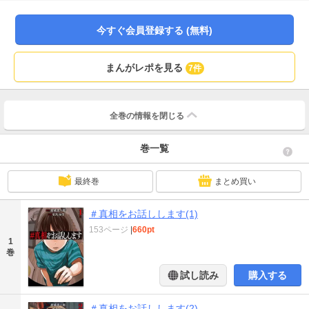
か果たして――（『ヤリモク』編）。ご希望があって家庭教師の営業に訪れた
けど、なんか話がかみ合わない……？（『惨者面談』編）。さらに、コミカラ
イズ担当・もりとおるによる描き下ろしオリジナルミステリ『定期購毒』を収
今すぐ会員登録する (無料)
録の第1巻。あなたの隣にも潜んでるかもしれない“非日常”をご堪能あれ。
まんがレポを見る
7件
全巻の情報を
閉じる
巻一覧
最終巻
まとめ買い
＃真相をお話しします(1)
153ページ
|
660pt
1
巻
試し読み
購入する
＃真相をお話しします(2)