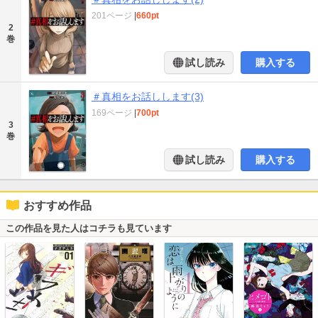
201ページ
|
660pt
2
巻
試し読み
購入する
＃真相をお話しします(3)
169ページ
|
700pt
3
巻
試し読み
購入する
おすすめ作品
この作品を見た人はコチラも見ています