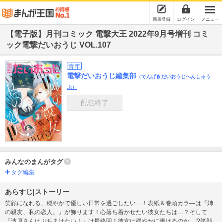
新規登録
ログイン
メニュー
【電子版】月刊コミック 電撃大王 2022年9月号増刊 コミ
ック電撃だいおうじ VOL.107
青年
電撃だいおうじ編集部
（でんげきだいおうじへんしゅう
ぶ）
配信終了
みんなのまんがタグ
タグ編集
あらすじ|ストーリー
笑顔になれる、穏やかで優しい日常を過ごしたい…！表紙＆巻頭カラ―は『姉
の親友、私の恋人。』が飾ります！心落ち着かせたい彼女たちは…？そして
『波原さんはぶちまけたい！』は最終回！彼女は穏やかに働けるのか…!?笑顔