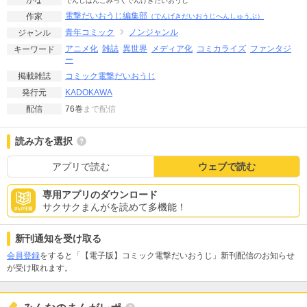
かな
でんしばんこみっくでんげきだいおうじ
電撃だいおうじ編集部
作家
（でんげきだいおうじへんしゅうぶ）
青年コミック
ノンジャンル
ジャンル
アニメ化
雑誌
異世界
メディア化
コミカライズ
ファンタジ
キーワード
ー
コミック電撃だいおうじ
掲載雑誌
KADOKAWA
発行元
76巻
まで配信
配信
読み方を選択
アプリで読む
ウェブで読む
専用アプリのダウンロード
サクサクまんがを読めて多機能！
新刊通知を受け取る
会員登録
をすると「【電子版】コミック電撃だいおうじ」新刊配信のお知らせ
が受け取れます。