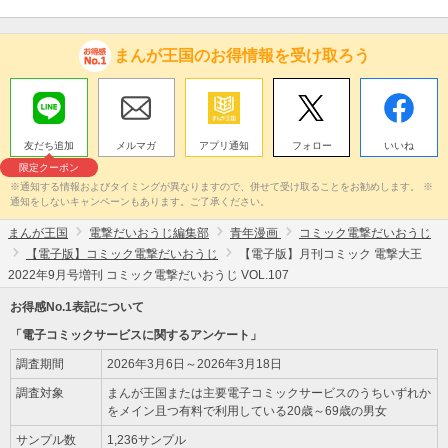
まんが王国のお得情報を受け取ろう
友だち追加
メルマガ
アプリ通知
フォロー
いいね
限定クーポン
※通知する情報およびタイミングが異なりますので、併せて受け取ることをお勧めします。 ※
通知をしないキャンペーンもあります。ご了承ください。
まんが王国
電撃だいおうじ編集部
青年漫画
コミック電撃だいおうじ
【電子版】コミック電撃だいおうじ
【電子版】月刊コミック 電撃大王
2022年9月号増刊 コミック電撃だいおうじ VOL.107
お得感No.1表記について
「電子コミックサービスに関するアンケート」
調査期間
2026年3月6日～2026年3月18日
調査対象
まんが王国または主要電子コミックサービスのうちいずれか
をメイン且つ有料で利用している20歳～69歳の男女
サンプル数
1,236サンプル