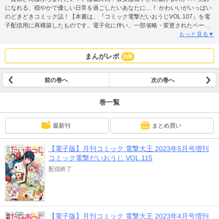
になれる、穏やかで優しい日常を過ごしたいあなたに…！ かわいいがいっぱい
のどきどきコミック誌！【本書は、『コミック電撃だいおうじVOL.107』を電
子配信用に再構築したものです。電子化に伴い、一部省略・変更されたページ
がございます。紙の雑誌についている付録はついておりませんのでご注意くだ
もっと見る▼
さい。 本文中に掲載されている情報、価格は、2022年7月現在のものです。掲
載されているキャンペーン、商品の予約受付、イベントなどは終了している場
まんがレポ
0件
合がございます。】
前の巻へ
次の巻へ
巻一覧
最新刊
まとめ買い
【電子版】月刊コミック 電撃大王 2023年5月号増刊
コミック電撃だいおうじ VOL.115
配信終了
【電子版】月刊コミック 電撃大王 2023年4月号増刊