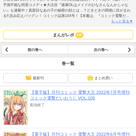
予測不能な同居コメディ★大注目『後輩OLはメイドのひなさんなんかじゃな
い』も連載中！真面目なあの子の秘密の顔とは…？どきどきの関係に目がまわ
る!! 読み応えバツグン！ コミック誌第104号！【本書は、『コミック電撃だい
おうじVOL.104』を電子配信用に再構築したものです。電子化に伴い、一部省
もっと見る▼
略・変更されたページがございます。紙の雑誌についている付録はついており
ませんのでご注意ください。 本文中に掲載されている情報、価格は、2022年4
まんがレポ
0件
月現在のものです。掲載されているキャンペーン、商品の予約受付、イベント
などは終了している場合がございます。】
前の巻へ
次の巻へ
巻一覧
最新刊
まとめ買い
【電子版】月刊コミック 電撃大王 2022年7月号増刊
コミック電撃だいおうじ VOL.105
配信終了
【電子版】月刊コミック 電撃大王 2022年6月号増刊