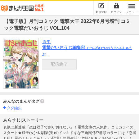
新規登録
ログイン
メニュー
【電子版】月刊コミック 電撃大王 2022年6月号増刊 コミ
ック電撃だいおうじ VOL.104
青年
電撃だいおうじ編集部
（でんげきだいおうじへんしゅう
ぶ）
配信終了
みんなのまんがタグ
タグ編集
あらすじ|ストーリー
表紙は新連載『恋は双子で割り切れない』！電撃文庫の人気作、コミカライズ
スタート★双子(女)×幼馴染(男)のドッキドキな三角関係!?巻頭カラーには『忍者
と殺し屋のふたりぐらし』が登場！共同生活は危険(ドキドキ)がいっぱい…！