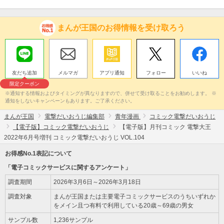
まんが王国のお得情報を受け取ろう
友だち追加
メルマガ
アプリ通知
フォロー
いいね
限定クーポン
※通知する情報およびタイミングが異なりますので、併せて受け取ることをお勧めします。 ※
通知をしないキャンペーンもあります。ご了承ください。
まんが王国
電撃だいおうじ編集部
青年漫画
コミック電撃だいおうじ
【電子版】コミック電撃だいおうじ
【電子版】月刊コミック 電撃大王
2022年6月号増刊 コミック電撃だいおうじ VOL.104
お得感No.1表記について
「電子コミックサービスに関するアンケート」
調査期間
2026年3月6日～2026年3月18日
調査対象
まんが王国または主要電子コミックサービスのうちいずれか
をメイン且つ有料で利用している20歳～69歳の男女
サンプル数
1,236サンプル