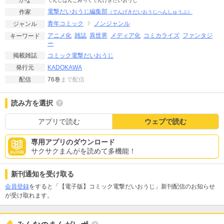
かな
でんしばんこみっくでんげきだいおうじ
電撃だいおうじ編集部
作家
（でんげきだいおうじへんしゅうぶ）
青年コミック
ノンジャンル
ジャンル
アニメ化
雑誌
異世界
メディア化
コミカライズ
ファンタジ
キーワード
ー
コミック電撃だいおうじ
掲載雑誌
KADOKAWA
発行元
76巻
まで配信
配信
読み方を選択
アプリで読む
ウェブで読む
専用アプリのダウンロード
サクサクまんがを読めて多機能！
新刊通知を受け取る
会員登録
をすると「【電子版】コミック電撃だいおうじ」新刊配信のお知らせ
が受け取れます。