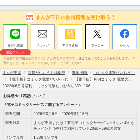
まんが王国のお得情報を受け取ろう
友だち追加
メルマガ
アプリ通知
フォロー
いいね
限定クーポン
※通知する情報およびタイミングが異なりますので、併せて受け取ることをお勧めします。 ※
通知をしないキャンペーンもあります。ご了承ください。
まんが王国
電撃だいおうじ編集部
青年漫画
コミック電撃だいおうじ
【電子版】コミック電撃だいおうじ
【電子版】月刊コミック 電撃大王
2022年8月号増刊 コミック電撃だいおうじ VOL.106
お得感No.1表記について
「電子コミックサービスに関するアンケート」
調査期間
2026年3月6日～2026年3月18日
調査対象
まんが王国または主要電子コミックサービスのうちいずれか
をメイン且つ有料で利用している20歳～69歳の男女
サンプル数
1,236サンプル