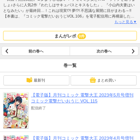
しょ♪さらに人気2作『わたしはサキュバスとキスをした』、『小山内夫妻はい
となみたい』が最終回…！これは現実!?! 夢!?! 不思議な展開に目がまわる～!!
【本書は、『コミック電撃だいおうじVOL.106』を電子配信用に再構築したも
のです。電子化に伴い、一部省略・変更されたページがございます。紙の雑誌
もっと見る▼
についている付録はついておりませんのでご注意ください。 本文中に掲載され
ている情報、価格は、2022年6月現在のものです。掲載されているキャンペー
まんがレポ
0件
ン、商品の予約受付、イベントなどは終了している場合がございます。】
前の巻へ
次の巻へ
巻一覧
最新刊
まとめ買い
【電子版】月刊コミック 電撃大王 2023年5月号増刊
コミック電撃だいおうじ VOL.115
配信終了
【電子版】月刊コミック 電撃大王 2023年4月号増刊