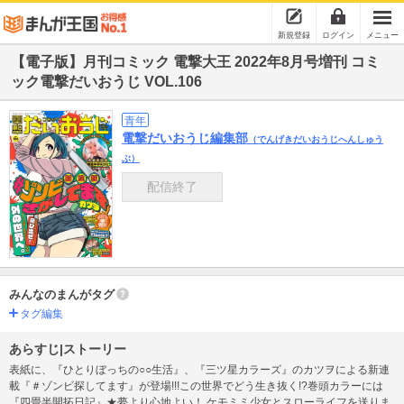
新規登録
ログイン
メニュー
【電子版】月刊コミック 電撃大王 2022年8月号増刊 コミ
ック電撃だいおうじ VOL.106
青年
電撃だいおうじ編集部
（でんげきだいおうじへんしゅう
ぶ）
配信終了
みんなのまんがタグ
タグ編集
あらすじ|ストーリー
表紙に、『ひとりぼっちの○○生活』、『三ツ星カラーズ』のカツヲによる新連
載『＃ゾンビ探してます』が登場!!!この世界でどう生き抜く!?巻頭カラーには
『四畳半開拓日記』★夢より心地よい！ ケモミミ少女とスローライフを送りま