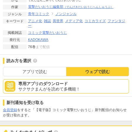
かな
でんしばんこみっくでんげきだいおうじ
電撃だいおうじ編集部
作家
（でんげきだいおうじへんしゅうぶ）
青年コミック
ノンジャンル
ジャンル
アニメ化
雑誌
異世界
メディア化
コミカライズ
ファンタジ
キーワード
ー
コミック電撃だいおうじ
掲載雑誌
KADOKAWA
発行元
76巻
まで配信
配信
読み方を選択
アプリで読む
ウェブで読む
専用アプリのダウンロード
サクサクまんがを読めて多機能！
新刊通知を受け取る
会員登録
をすると「【電子版】コミック電撃だいおうじ」新刊配信のお知らせ
が受け取れます。