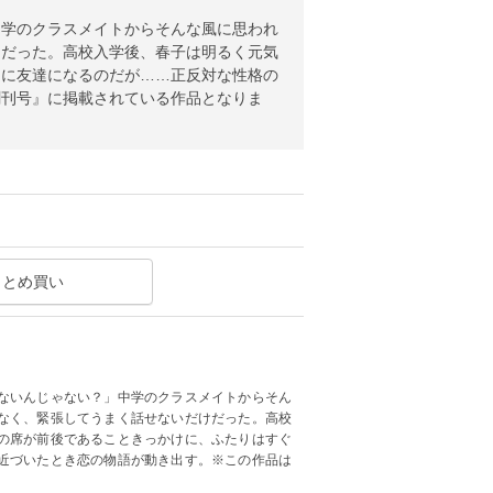
中学のクラスメイトからそんな風に思われ
けだった。高校入学後、春子は明るく元気
ぐに友達になるのだが……正反対な性格の
創刊号』に掲載されている作品となりま
まとめ買い
ないんじゃない？」中学のクラスメイトからそん
なく、緊張してうまく話せないだけだった。高校
の席が前後であることきっかけに、ふたりはすぐ
近づいたとき恋の物語が動き出す。※この作品は