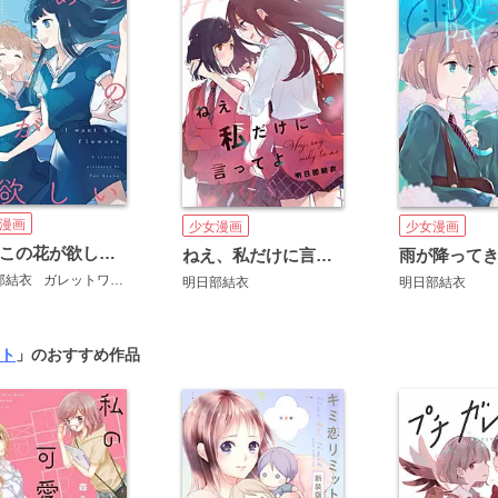
漫画
少女漫画
少女漫画
あのこの花が欲しい 明日部結衣百合短編集
ねえ、私だけに言ってよ
雨が降って
部結衣
ガレットワークス
明日部結衣
明日部結衣
ト
」のおすすめ作品