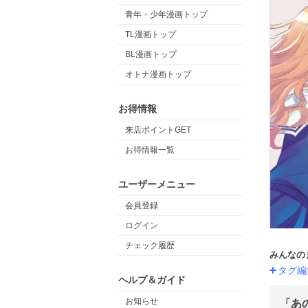
青年・少年漫画トップ
TL漫画トップ
BL漫画トップ
オトナ漫画トップ
お得情報
来店ポイントGET
お得情報一覧
ユーザーメニュー
会員登録
ログイン
チェック履歴
みんなの
タグ編
ヘルプ＆ガイド
お知らせ
「あ