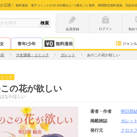
が王国！
無料漫画・電子コミックが10,000冊以上！1冊丸ごと無料、期間限定無料漫画、完結作
ログイン
会員登録
初め
少女
青年/少年
無料漫画
ジャン
結衣
少女漫画・コミック
ガレット
あのこの花が欲しい
コミック
のこの花が欲しい
はながほしい
著者・作者
明日部
掲載雑誌
ガレッ
発行元
クロス