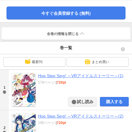
世界が広がるVRのステージがあった。「ここでなら、思う存分歌える！」 自
分らしく歌える場所を見つけた仁衣菜の高校生活はバラ色に…その延長線上に
アイドルへの道があるなんて、この時は誰も思わなかったけれど…！ VRを駆
今すぐ会員登録する (無料)
使して夢の実現を目指す女子3人組「Hop Step Sing！」の奮闘を描く、次世代
アイドルストーリー!!
全巻の情報を
閉じる
巻一覧
最新刊
まとめ買い
Hop Step Sing! ～VRアイドルストーリー～(1)
179ページ
|
720pt
1
巻
試し読み
購入する
Hop Step Sing! ～VRアイドルストーリー～(2)
195ページ
|
720pt
2