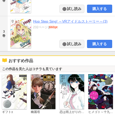
巻
試し読み
購入する
Hop Step Sing! ～VRアイドルストーリー～(3)
232ページ
|
660pt
3
巻
試し読み
購入する
おすすめ作品
この作品を見た人はコチラも見ています
恋は雨上がりのように
ギフト±
幽麗塔
ヒメゴト～十九歳の制服～