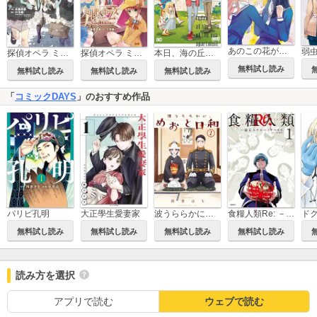
あのこの花が欲しい
弱
探偵オペラ ミルキィホームズ はじめまして。
探偵オペラ ミルキィホームズ ぽっしぶる。
本日、海の丘アパートメントにて
無料試し読み
無料試し読み
無料試し読み
無料試し読み
「
コミックDAYS
」のおすすめ作品
パリピ孔明
大正學生愛妻家
波うららかに、めおと日和
食糧人類Re: －Starving Re:velation－
無料試し読み
無料試し読み
無料試し読み
無料試し読み
読み方を選択
アプリで読む
ウェブで読む