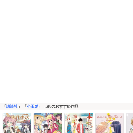
「
講談社
」 「
小玉励
」
のおすすめ作品
…他