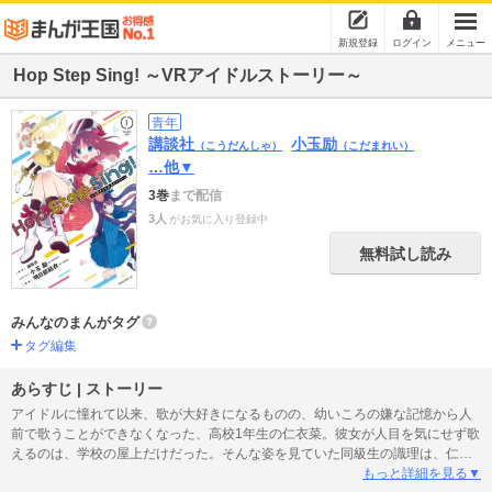
新規登録
ログイン
メニュー
Hop Step Sing! ～VRアイドルストーリー～
青年
講談社
小玉励
（こうだんしゃ）
（こだまれい）
…他▼
3巻
まで配信
3人
がお気に入り登録中
無料試し読み
みんなのまんがタグ
タグ編集
あらすじ | ストーリー
アイドルに憧れて以来、歌が大好きになるものの、幼いころの嫌な記憶から人
前で歌うことができなくなった、高校1年生の仁衣菜。彼女が人目を気にせず歌
えるのは、学校の屋上だけだった。そんな姿を見ていた同級生の識理は、仁衣
菜をバイト先のカラオケボックスに誘う。そこには、ゴーグルをつけるだけで
もっと詳細を見る▼