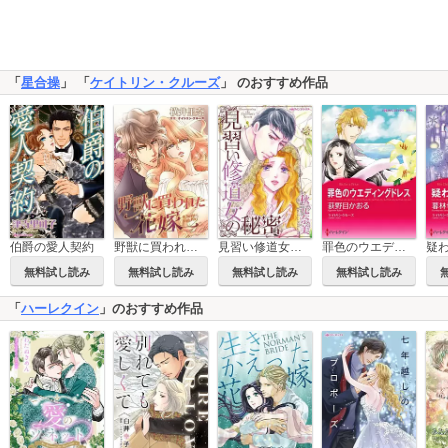
「
星合操
」 「
ケイトリン・クルーズ
」 のおすすめ作品
伯爵の愛人契約
野獣に買われた花嫁
見習い修道女の秘密
罪色のウエディングドレス
疑
無料試し読み
無料試し読み
無料試し読み
無料試し読み
「
ハーレクイン
」のおすすめ作品