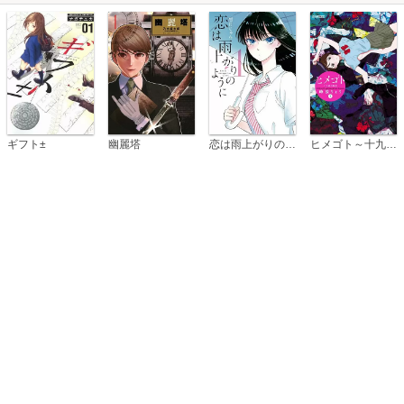
恋は雨上がりのように
ギフト±
幽麗塔
ヒメゴト～十九歳の制服～