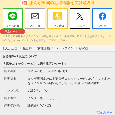
まんが王国のお得情報を受け取ろう
友だち追加
メルマガ
アプリ通知
フォロー
いいね
限定クーポン
※通知する情報およびタイミングが異なりますので、併せて受け取ることをお勧めします。 ※
通知をしないキャンペーンもあります。ご了承ください。
まんが王国
星合操
女性漫画
ハーレクイン
砂の炎
お得感No.1表記について
「電子コミックサービスに関するアンケート」
調査期間
2026年3月6日～2026年3月18日
調査対象
まんが王国または主要電子コミックサービスのうちいずれか
をメイン且つ有料で利用している20歳～69歳の男女
サンプル数
1,236サンプル
調査方法
インターネットリサーチ
調査委託先
株式会社MARCS
詳細表示▼