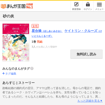
新規登録
ログイン
メニュー
砂の炎
女性
星合操
ケイトリン・クルーズ
（ほしあいみさお）
（け
いとりんくるーず）
1巻
完結
3人
がお気に入り登録中
無料試し読み
みんなのまんがタグ
タグ編集
あらすじ | ストーリー
政略結婚の婚約式の翌日、アマヤは黙って姿を消した。母からの電話で、婚約
者であるシーク・カヴィアンはハーレムを持ち、女性を囲っていることを知っ
てしまったのだ。そんな人と結婚したら、私も母のようになってしまう。異国
の愛の形を受け入れられず、豪奢な生活を捨て、ひとりで私を育てた母のよう
もっと詳細を見る▼
に…。半年後、居場所を突きとめられ連れ戻されたアマヤは、待ち受けていた