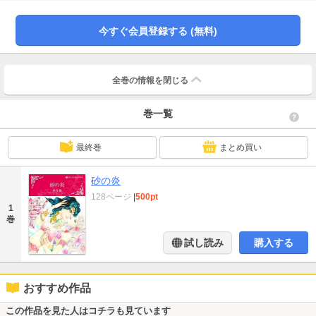
カヴィアンにこう言いはなたれた。「ハーレムに行こう。きみが一番関心のあ
る場所だろう？」
今すぐ会員登録する (無料)
全巻の情報を
閉じる
巻一覧
最終巻
まとめ買い
砂の炎
128ページ
|
500pt
1
巻
試し読み
購入する
おすすめ作品
この作品を見た人はコチラも見ています