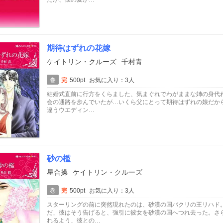
期待はずれの花嫁
ケイトリン・クルーズ
千村青
巻
完
500pt
お気に入り：3人
結婚式直前に行方をくらました、気まぐれでわがままな姉の身代
会の通路を歩んでいたが…いくら父にとって期待はずれの娘だか
違うウエディン…
砂の檻
星合操
ケイトリン・クルーズ
巻
完
500pt
お気に入り：3人
スターリングの前に突然現れたのは、砂漠の国バクリの王リハド
だ」彼はそう告げると、強引に彼女を砂漠の国へつれ去った。さ
れるよう、彼との…