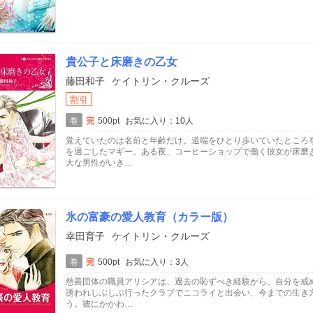
貴公子と床磨きの乙女
藤田和子
ケイトリン・クルーズ
割引
巻
完
500pt
お気に入り：10人
覚えていたのは名前と年齢だけ。道端をひとり歩いていたところ
を過ごしたマギー。ある夜、コーヒーショップで働く彼女が床磨
大な男性がいき…
氷の富豪の愛人教育（カラー版）
幸田育子
ケイトリン・クルーズ
巻
完
500pt
お気に入り：3人
慈善団体の職員アリシアは、過去の恥ずべき経験から、自分を戒
誘われしぶしぶ行ったクラブでニコライと出会い、今までの生き
う。彼にかかわ…