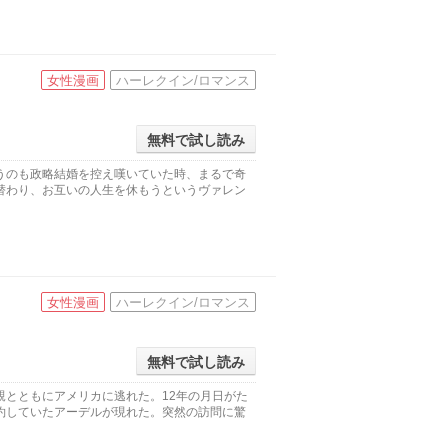
女性漫画
ハーレクイン/ロマンス
無料で試し読み
うのも政略結婚を控え嘆いていた時、まるで奇
替わり、お互いの人生を休もうというヴァレン
女性漫画
ハーレクイン/ロマンス
無料で試し読み
親とともにアメリカに逃れた。12年の月日がた
約していたアーデルが現れた。突然の訪問に驚