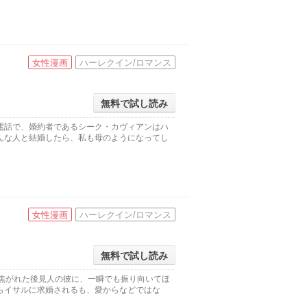
女性漫画
ハーレクイン/ロマンス
無料で試し読み
電話で、婚約者であるシーク・カヴィアンはハ
んな人と結婚したら、私も母のようになってし
女性漫画
ハーレクイン/ロマンス
無料で試し読み
い焦がれた後見人の彼に、一瞬でも振り向いてほ
らイサルに求婚されるも、愛からなどではな