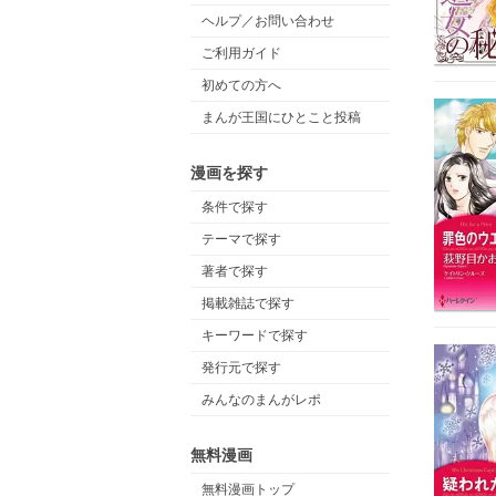
ヘルプ／お問い合わせ
ご利用ガイド
初めての方へ
まんが王国にひとこと投稿
漫画を探す
条件で探す
テーマで探す
著者で探す
掲載雑誌で探す
キーワードで探す
発行元で探す
みんなのまんがレポ
無料漫画
無料漫画トップ