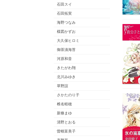
石田スイ
石田拓実
海野つなみ
楳図かずお
大久保ヒロミ
御茶漬海苔
河原和音
きたがわ翔
北川みゆき
草野誼
さかたのり子
椎名軽穂
新條まゆ
清野とおる
曽根富美子