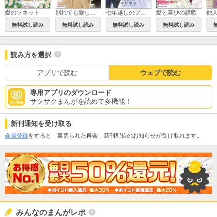
愛のソネット
別れても愛しくて
七年越しのプロポーズ
愛と喜びの讃歌
他
無料試し読み
無料試し読み
無料試し読み
無料試し読み
読み方を選択
アプリで読む
ウェブで読む
専用アプリのダウンロード
サクサクまんがを読めて多機能！
新刊通知を受け取る
会員登録
をすると「裏切られた再会」新刊配信のお知らせが受け取れます。
みんなのまんがレポ