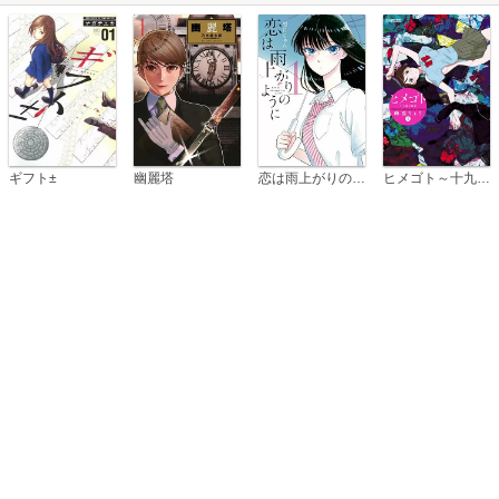
恋は雨上がりのように
ギフト±
幽麗塔
ヒメゴト～十九歳の制服～