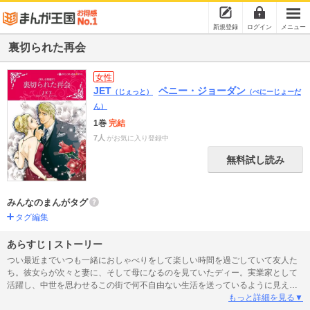
新規登録
ログイン
メニュー
裏切られた再会
女性
JET
ペニー・ジョーダン
（じぇっと）
（ぺにーじょーだ
ん）
1巻
完結
7人
がお気に入り登録中
無料試し読み
みんなのまんがタグ
タグ編集
あらすじ | ストーリー
つい最近までいつも一緒におしゃべりをして楽しい時間を過ごしていて友人た
ち。彼女らが次々と妻に、そして母になるのを見ていたディー。実業家として
活躍し、中世を思わせるこの街で何不自由ない生活を送っているように見える
だろう。手に入らなかったものもあるけれど、人生には満足しているつもり。
もっと詳細を見る▼
だけど、ふと心にすきま風を感じる瞬間がある。ある日、恩師の家を訪ねたデ