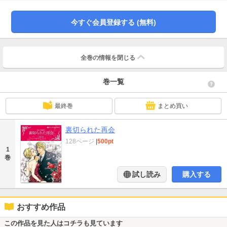
ィーは、そこでかつて心と身体を捧げ、狂おしく愛した元恋人ヒューゴと再会
して…!?
今すぐ会員登録する (無料)
全巻の情報を
閉じる
巻一覧
最終巻
まとめ買い
裏切られた再会
128ページ
|
500pt
1
巻
試し読み
購入する
おすすめ作品
この作品を見た人はコチラも見ています