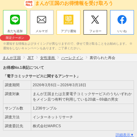
まんが王国のお得情報を受け取ろう
友だち追加
メルマガ
アプリ通知
フォロー
いいね
限定クーポン
※通知する情報およびタイミングが異なりますので、併せて受け取ることをお勧めします。 ※
通知をしないキャンペーンもあります。ご了承ください。
まんが王国
JET
女性漫画
ハーレクイン
裏切られた再会
お得感No.1表記について
「電子コミックサービスに関するアンケート」
調査期間
2026年3月6日～2026年3月18日
調査対象
まんが王国または主要電子コミックサービスのうちいずれか
をメイン且つ有料で利用している20歳～69歳の男女
サンプル数
1,236サンプル
調査方法
インターネットリサーチ
調査委託先
株式会社MARCS
詳細表示▼