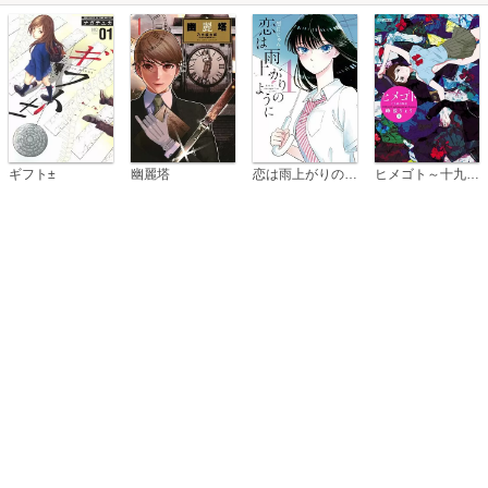
恋は雨上がりのように
ギフト±
幽麗塔
ヒメゴト～十九歳の制服～