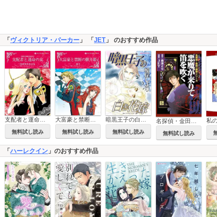
「
ヴィクトリア・パーカー
」 「
JET
」 のおすすめ作品
支配者と運命の女
大富豪と禁断の眠り姫
暗黒王子の白き花嫁
私
名探偵・金田一耕助シリーズ
無料試し読み
無料試し読み
無料試し読み
無料試し読み
「
ハーレクイン
」のおすすめ作品