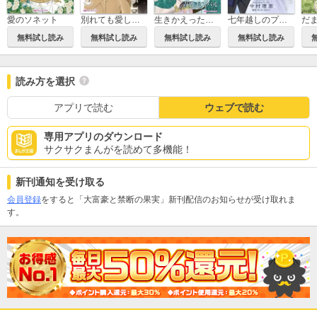
愛のソネット
別れても愛しくて
生きかえった花嫁
七年越しのプロポーズ
無料試し読み
無料試し読み
無料試し読み
無料試し読み
読み方を選択
アプリで読む
ウェブで読む
専用アプリのダウンロード
サクサクまんがを読めて多機能！
新刊通知を受け取る
会員登録
をすると「大富豪と禁断の果実」新刊配信のお知らせが受け取れま
す。