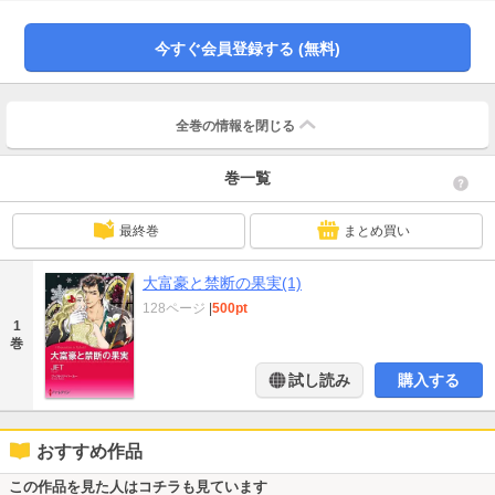
き起こしてしまう。マスコミを抑えるため、ふたりは期間限定で恋人のふりを
することに!?
今すぐ会員登録する (無料)
全巻の情報を
閉じる
巻一覧
最終巻
まとめ買い
大富豪と禁断の果実(1)
128ページ
|
500pt
1
巻
試し読み
購入する
おすすめ作品
この作品を見た人はコチラも見ています