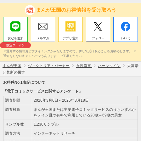
まんが王国のお得情報を受け取ろう
友だち追加
メルマガ
アプリ通知
フォロー
いいね
限定クーポン
※通知する情報およびタイミングが異なりますので、併せて受け取ることをお勧めします。 ※
通知をしないキャンペーンもあります。ご了承ください。
まんが王国
ヴィクトリア・パーカー
女性漫画
ハーレクイン
大富豪
と禁断の果実
お得感No.1表記について
「電子コミックサービスに関するアンケート」
調査期間
2026年3月6日～2026年3月18日
調査対象
まんが王国または主要電子コミックサービスのうちいずれか
をメイン且つ有料で利用している20歳～69歳の男女
サンプル数
1,236サンプル
調査方法
インターネットリサーチ