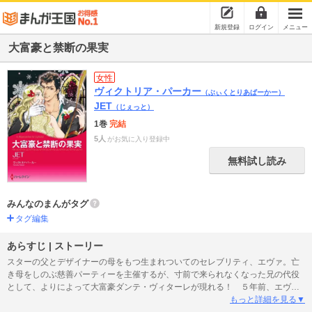
新規登録
ログイン
メニュー
大富豪と禁断の果実
女性
ヴィクトリア・パーカー
（ぶぃくとりあぱーかー）
JET
（じぇっと）
1巻
完結
5人
がお気に入り登録中
無料試し読み
みんなのまんがタグ
タグ編集
あらすじ | ストーリー
スターの父とデザイナーの母をもつ生まれついてのセレブリティ、エヴァ。亡
き母をしのぶ慈善パーティーを主催するが、寸前で来られなくなった兄の代役
として、よりによって大富豪ダンテ・ヴィターレが現れる！ ５年前、エヴァ
は初恋の彼に純潔を捧げようとしたが、一途な想いは冷たく拒まれた。スピー
もっと詳細を見る▼
チを終えた彼女はテラスで彼に熱いキスをされ、それが一大スキャンダルをま