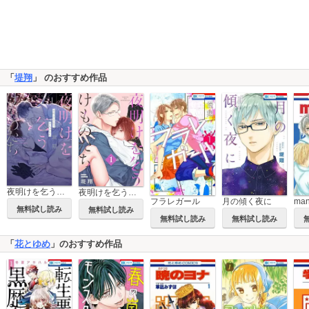
「
堤翔
」 のおすすめ作品
夜明けを乞うけものたち
夜明けを乞うけものたち[ばら売り]
フラレガール
月の傾く夜に
ma
無料試し読み
無料試し読み
無料試し読み
無料試し読み
「
花とゆめ
」のおすすめ作品