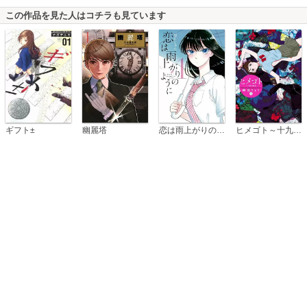
この作品を見た人はコチラも見ています
恋は雨上がりのように
ギフト±
幽麗塔
ヒメゴト～十九歳の制服～