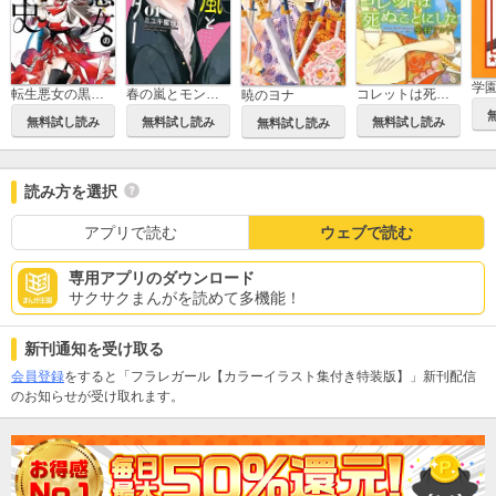
学
転生悪女の黒歴史
春の嵐とモンスター
コレットは死ぬことにした
暁のヨナ
無料試し読み
無料試し読み
無料試し読み
無料試し読み
読み方を選択
アプリで読む
ウェブで読む
専用アプリのダウンロード
サクサクまんがを読めて多機能！
新刊通知を受け取る
会員登録
をすると「フラレガール【カラーイラスト集付き特装版】」新刊配信
のお知らせが受け取れます。