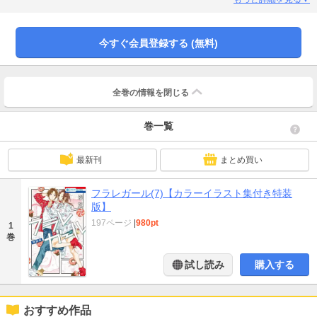
信している「フラレガール」7巻【通常版】と本編が重複しておりますのでご注
意ください。
今すぐ会員登録する (無料)
全巻の情報を
閉じる
巻一覧
最新刊
まとめ買い
フラレガール(7)【カラーイラスト集付き特装
版】
197ページ
|
980pt
1
巻
試し読み
購入する
おすすめ作品