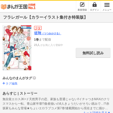
新規登録
ログイン
メニュー
フラレガール【カラーイラスト集付き特装版】
少女
堤翔
（つつみかける）
1巻
まで配信
23人
がお気に入り登録中
無料試し読み
みんなのまんがタグ
タグ編集
あらすじ | ストーリー
無自覚エロスJK×ド天然男子の恋、家族も普通じゃない!!イチャつきMAXのクリ
スマスから一転、青山家半壊!?曲者揃いの8人きょうだいがそろい踏みで…!?赤
坂家もみんな登場★ちょいエロラブコメ第7巻!連載開始から現在までに描かれ
た美麗カラーイラストをほぼ全点網羅!描きおろし表紙&イラストも★ ※別に配
もっと詳細を見る▼