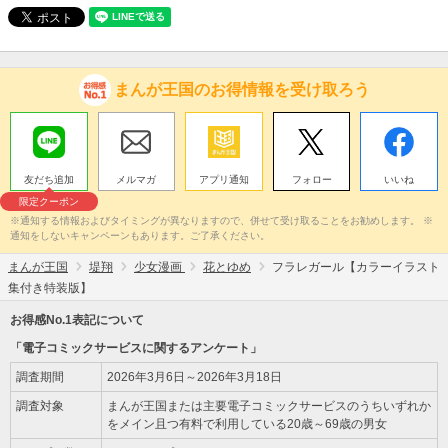
まんが王国のお得情報を受け取ろう
友だち追加
メルマガ
アプリ通知
フォロー
いいね
限定クーポン
※通知する情報およびタイミングが異なりますので、併せて受け取ることをお勧めします。 ※
通知をしないキャンペーンもあります。ご了承ください。
まんが王国
堤翔
少女漫画
花とゆめ
フラレガール【カラーイラスト
集付き特装版】
お得感No.1表記について
「電子コミックサービスに関するアンケート」
調査期間
2026年3月6日～2026年3月18日
調査対象
まんが王国または主要電子コミックサービスのうちいずれか
をメイン且つ有料で利用している20歳～69歳の男女