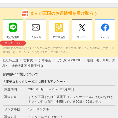
まんが王国のお得情報を受け取ろう
友だち追加
メルマガ
アプリ通知
フォロー
いいね
限定クーポン
※通知する情報およびタイミングが異なりますので、併せて受け取ることをお勧めします。 ※
通知をしないキャンペーンもあります。ご了承ください。
まんが王国
吉村旋
少年漫画
ガンガンONLINE
性別「モナリザ」の
君へ。 5巻特装版 小冊子付き
お得感No.1表記について
「電子コミックサービスに関するアンケート」
調査期間
2026年3月6日～2026年3月18日
調査対象
まんが王国または主要電子コミックサービスのうちいずれか
をメイン且つ有料で利用している20歳～69歳の男女
サンプル数
1,236サンプル
調査方法
インターネットリサーチ