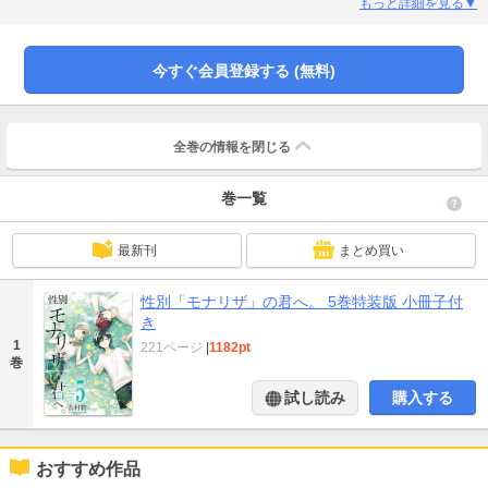
もっと詳細を見る▼
今すぐ会員登録する (無料)
全巻の情報を
閉じる
巻一覧
最新刊
まとめ買い
性別「モナリザ」の君へ。 5巻特装版 小冊子付
き
1
221ページ
|
1182pt
巻
試し読み
購入する
おすすめ作品