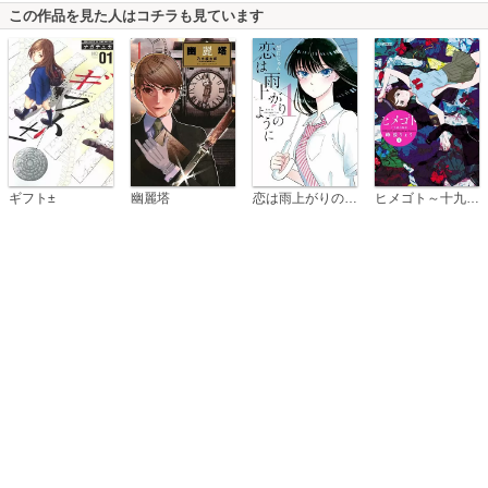
この作品を見た人はコチラも見ています
恋は雨上がりのように
ギフト±
幽麗塔
ヒメゴト～十九歳の制服～