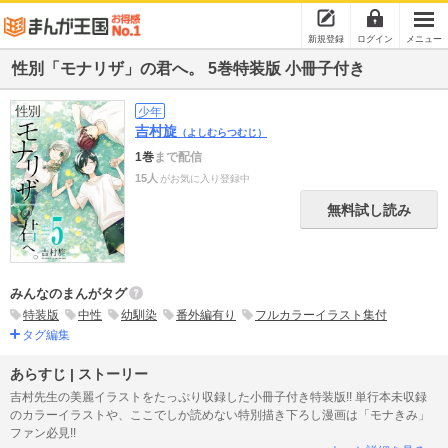
新規登録
ログイン
メニュー
性別「モナリザ」の君へ。 5巻特装版 小冊子付き
少年
吉村旋
（よしむらつむじ）
1巻
まで配信
15人
がお気に入り登録中
無料試し読み
みんなのまんがタグ
特装版
中性
幼馴染
番外編有り
フルカラーイラスト集付
タグ編集
あらすじ | ストーリー
吉村先生の美麗イラストをたっぷり収録した小冊子付き特装版!! 単行本未収録
のカラーイラストや、ここでしか読めない特別描き下ろし漫画は「モナきみ」
ファン必見!!