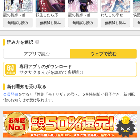
龍の贄嫁～虐げられた少女は運命の番として愛される～【分冊版】
転生したら序盤で死ぬ中ボスだった－ヒロイン眷属化で生き残る－
龍の贄嫁～虐げられた少女は運命の番として愛される～
わたしの幸せな結婚
無料試し読み
無料試し読み
無料試し読み
無料試し読み
読み方を選択
アプリで読む
ウェブで読む
専用アプリのダウンロード
サクサクまんがを読めて多機能！
新刊通知を受け取る
会員登録
をすると「性別「モナリザ」の君へ。 5巻特装版 小冊子付き」新刊配
信のお知らせが受け取れます。