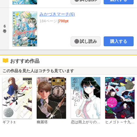
みかづきマーチ(6)
184ページ
|
700pt
6
巻
試し読み
購入する
おすすめ作品
この作品を見た人はコチラも見ています
恋は雨上がりのように
ギフト±
幽麗塔
ヒメゴト～十九歳の制服～