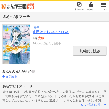
新規登録
ログイン
メニュー
みかづきマーチ
青年
山田はまち
（やまだはまち）
6巻
完結
76人
がお気に入り登録中
無料試し読み
みんなのまんがタグ
タグ編集
あらすじ | ストーリー
勉強漬けの日々で毎日が退屈だった高校1年生の美月は、春休みに家出をし、秋
田で喫茶店を営む叔母・ユキを訪ねる。口うるさい母親も勉強もない日々は最
高なはずだったのに、やはりどこか退屈で……。そんなある日、叔母の配達に
付きそい地元の高校へ。そこで美月は、音楽と動く隊列で作られるマーチング
もっと詳細を見る▼