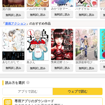
みかづきマーチ 分冊版
ハナイケル －川北高校華道部－
ハルのサボり飯
泥の国
無料試し読み
無料試し読み
無料試し読み
無料試し読み
「
漫画アクション
」のおすすめ作品
バ
あなたがしてくれなくても
贄屍忌鯉 ニシキゴイ
島さん
放課後帰宅びより
無料試し読み
無料試し読み
無料試し読み
無料試し読み
読み方を選択
アプリで読む
ウェブで読む
専用アプリのダウンロード