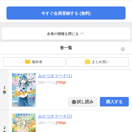
バンドに汗を流すアキラたちと出会う――。8分間に捧げる青春、開演。
今すぐ会員登録する (無料)
全巻の情報を
閉じる
巻一覧
最終巻
まとめ買い
みかづきマーチ(1)
200ページ
|
700pt
1
巻
試し読み
購入する
みかづきマーチ(2)
184ページ
|
700pt
2