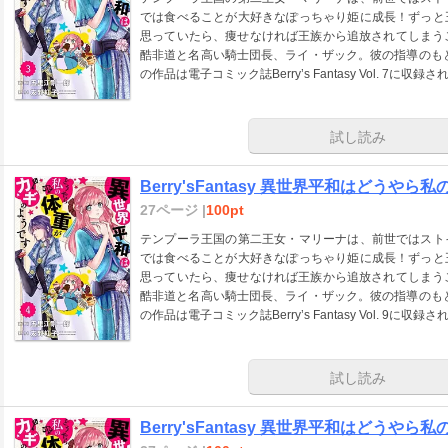
では食べることが大好きなぽっちゃり姫に成長！ずっと
思っていたら、痩せなければ王族から追放されてしまうこ
酷非道と名高い騎士団長、ライ・ザック。彼の指導のも
の作品は電子コミック誌Berry’s Fantasy Vol. 7
試し読み
Berry'sFantasy 異世界平和はどうやら
27ページ |
100pt
テンプーラ王国の第二王女・マリーナは、前世ではスト
では食べることが大好きなぽっちゃり姫に成長！ずっと
思っていたら、痩せなければ王族から追放されてしまうこ
酷非道と名高い騎士団長、ライ・ザック。彼の指導のも
の作品は電子コミック誌Berry’s Fantasy Vol. 9
試し読み
Berry'sFantasy 異世界平和はどうやら