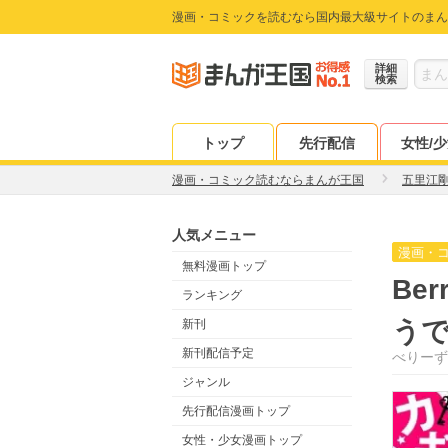
漫画・コミックを読むなら国内最大級サイトのまん
詳細
検索
トップ
先行配信
女性/
漫画・コミック読むならまんが王国
五里江
人気メニュー
漫画・
無料漫画トップ
Be
ランキング
う
新刊
新刊配信予定
べりーず
ジャンル
先行配信漫画トップ
女性・少女漫画トップ