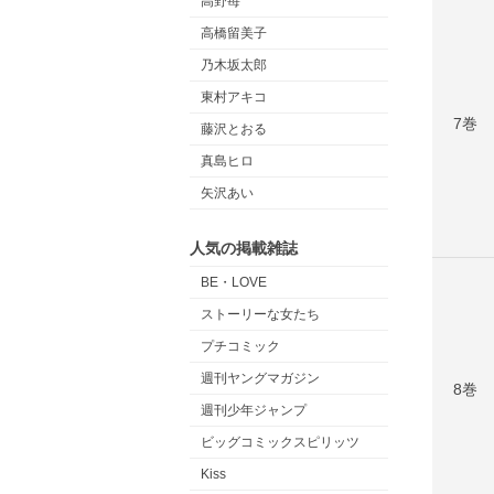
高野苺
高橋留美子
乃木坂太郎
東村アキコ
7巻
藤沢とおる
真島ヒロ
矢沢あい
人気の掲載雑誌
BE・LOVE
ストーリーな女たち
プチコミック
週刊ヤングマガジン
8巻
週刊少年ジャンプ
ビッグコミックスピリッツ
Kiss