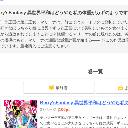
rry'sFantasy 異世界平和はどうやら私の体重がカギのようで
プーラ王国の第二王女・マリーナは、前世ではストイックに節制してい
大好きなぽっちゃり姫に成長！ずっと王宮にいて美味しいものを食べま
から追放されてしまうことに!? 絶望するマリーナの前に現れたのは、
の指導のもと、マリーナの過酷な減量計画が始まる――！(この作品は電子コミック誌B
ています。重複購入にご注意ください)
巻一覧
最終巻
Berry'sFantasy 異世界平和はどうやら
27ページ |
100pt
テンプーラ王国の第二王女・マリーナは、前世ではスト
では食べることが大好きなぽっちゃり姫に成長！ずっと