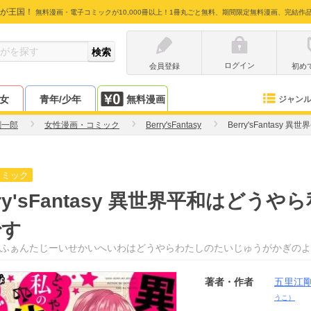
が王国！
無料漫画・電子コミックが10,000冊以上！1冊丸ごと無料、期間限定無料漫画、完結作
ログイン
会員登録
初め
少女
青年/少年
無料漫画
ジャン
剛一郎
女性漫画・コミック
Berry'sFantasy
Berry'sFanta
コミック
rry'sFantasy 異世界平和はど
です
ふぁんたじーいせかいへいわはどうやらわたしのたいじゅうがかぎのよ
著者・作者
五里江
うこ）