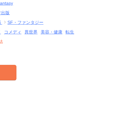
Fantasy
ツ出版
画
SF・ファンタジー
メ
コメディ
異世界
美容・健康
転生
結