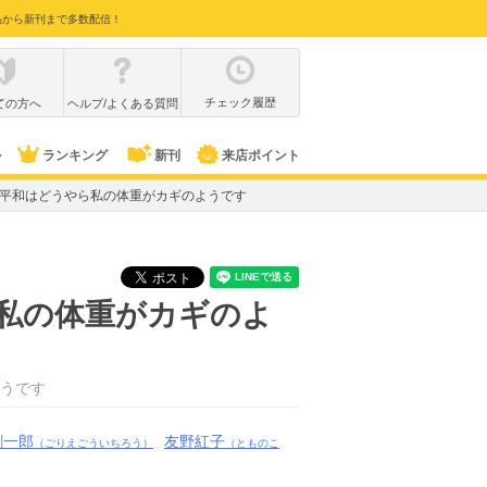
品から新刊まで多数配信！
チェック履歴
ての方へ
ヘルプ/よくある質問
ル
ランキング
新刊
来店ポイント
sy 異世界平和はどうやら私の体重がカギのようです
うやら私の体重がカギのよ
うです
剛一郎
友野紅子
（ごりえごういちろう）
（とものこ