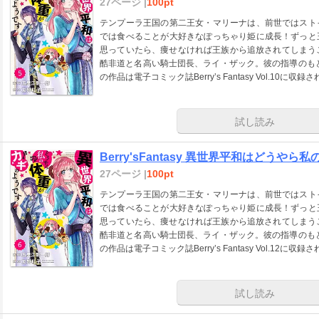
27ページ |
100pt
テンプーラ王国の第二王女・マリーナは、前世ではスト
では食べることが大好きなぽっちゃり姫に成長！ずっと
思っていたら、痩せなければ王族から追放されてしまうこ
酷非道と名高い騎士団長、ライ・ザック。彼の指導のも
の作品は電子コミック誌Berry’s Fantasy Vol.10
試し読み
Berry'sFantasy 異世界平和はどうやら
27ページ |
100pt
テンプーラ王国の第二王女・マリーナは、前世ではスト
では食べることが大好きなぽっちゃり姫に成長！ずっと
思っていたら、痩せなければ王族から追放されてしまうこ
酷非道と名高い騎士団長、ライ・ザック。彼の指導のも
の作品は電子コミック誌Berry’s Fantasy Vol.12
試し読み