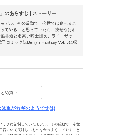
す」のあらすじ | ストーリー
たモデル。その反動で、今世では食べるこ
くってやる…と思っていたら、痩せなけれ
冷酷非道と名高い騎士団長、ライ・ザッ
erry’s Fantasy Vol. 5に収
まとめ買い
私の体重がカギのようです(1)
イックに節制していたモデル。その反動で、今世
王宮にいて美味しいものを食べまくってやる…と