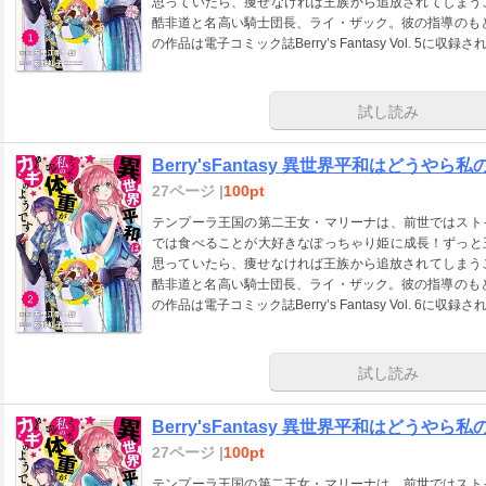
思っていたら、痩せなければ王族から追放されてしまうこ
酷非道と名高い騎士団長、ライ・ザック。彼の指導のも
の作品は電子コミック誌Berry’s Fantasy Vol. 5
試し読み
Berry'sFantasy 異世界平和はどうやら
27ページ |
100pt
テンプーラ王国の第二王女・マリーナは、前世ではスト
では食べることが大好きなぽっちゃり姫に成長！ずっと
思っていたら、痩せなければ王族から追放されてしまうこ
酷非道と名高い騎士団長、ライ・ザック。彼の指導のも
の作品は電子コミック誌Berry’s Fantasy Vol. 6
試し読み
Berry'sFantasy 異世界平和はどうやら
27ページ |
100pt
テンプーラ王国の第二王女・マリーナは、前世ではスト