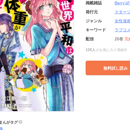
掲載雑誌
Berry's
発行元
スター
ジャンル
女性漫
キーワード
ラブコ
配信
20巻
完
128人
がお気に入り登録中
無料試し読み
まんがタグ
集