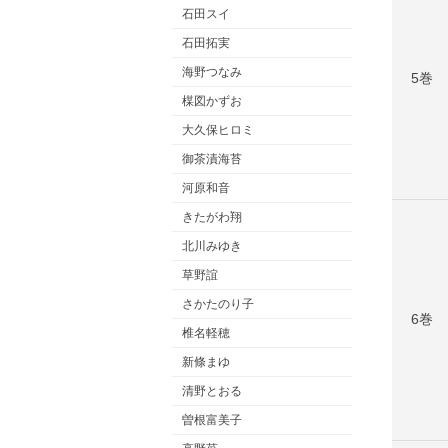
石田スイ
石田拓実
海野つなみ
5巻
楳図かずお
大久保ヒロミ
御茶漬海苔
河原和音
きたがわ翔
北川みゆき
草野誼
さかたのり子
6巻
椎名軽穂
新條まゆ
清野とおる
曽根富美子