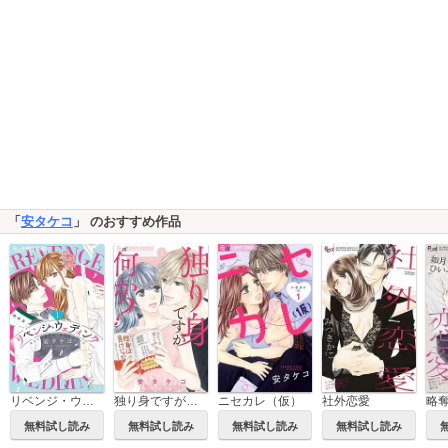
「
安タケコ
」 のおすすめ作品
リベンジ・ウェディング
独り身ですが何か？
ニセカレ（仮）
社外恋愛
略
無料試し読み
無料試し読み
無料試し読み
無料試し読み