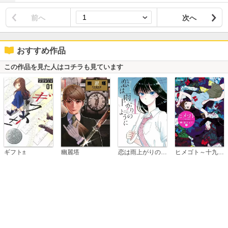
前へ
次へ
おすすめ作品
この作品を見た人はコチラも見ています
恋は雨上がりのように
ギフト±
幽麗塔
ヒメゴト～十九歳の制服～