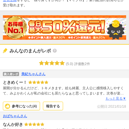
受け取れます。
みんなのまんがレポ
(
5.0
)
評価数
2
件
美紀ちゃんさん
購入者レポ
ときめくー！
展開が分かるんだけど、トキメきます。絵も綺麗、主人公に感情移入しやすく
て、みよかわくんが私の会社にも居たらなぁと思ってしまいます。次巻が楽し
みです！
もっと見る▼
参考になった(
4
)
報告する
公開日:
2021/01/18
おばちゃんさん
なんか好き