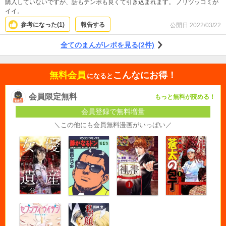
購入していないですが、話もテンポも良くて引き込まれます。 ノリツッコミが
イイ。
参考になった(
1
)
報告する
公開日:
2022/03/22
全てのまんがレポを見る(2件)
無料会員
こんなにお得！
になると
会員限定無料
もっと無料が読める！
会員登録で無料増量
＼この他にも会員無料漫画がいっぱい／