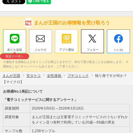
まんが王国のお得情報を受け取ろう
友だち追加
メルマガ
アプリ通知
フォロー
いいね
限定クーポン
※通知する情報およびタイミングが異なりますので、併せて受け取ることをお勧めします。 ※
通知をしないキャンペーンもあります。ご了承ください。
まんが王国
安タケコ
女性漫画
プチコミック
独り身ですが何か？
【マイクロ】
お得感No.1表記について
「電子コミックサービスに関するアンケート」
調査期間
2026年3月6日～2026年3月18日
調査対象
まんが王国または主要電子コミックサービスのうちいずれか
をメイン且つ有料で利用している20歳～69歳の男女
サンプル数
1,236サンプル