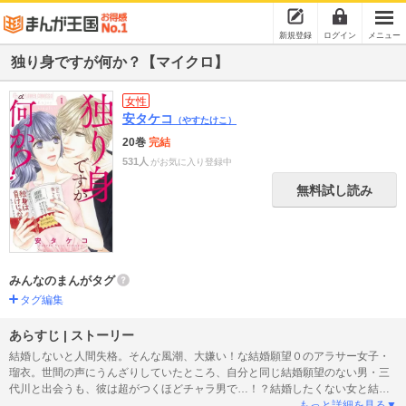
新規登録
ログイン
メニュー
独り身ですが何か？【マイクロ】
女性
安タケコ
（やすたけこ）
20巻
完結
531人
がお気に入り登録中
無料試し読み
みんなのまんがタグ
タグ編集
あらすじ | ストーリー
結婚しないと人間失格。そんな風潮、大嫌い！な結婚願望０のアラサー女子・
瑠衣。世間の声にうんざりしていたところ、自分と同じ結婚願望のない男・三
代川と出会うも、彼は超がつくほどチャラ男で…！？結婚したくない女と結婚
したくない男が出会ったら…？結婚観ラブバトルはじまります！
もっと詳細を見る▼