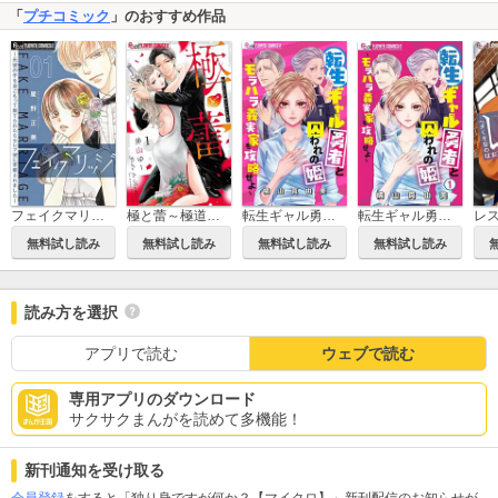
「
プチコミック
」のおすすめ作品
フェイクマリッジ～元彼の子を身ごもって捨てられたらセレブ彼に求婚されました～【マイクロ】
極と蕾～極道と恋を知らない人妻と～
転生ギャル勇者と囚われの姫～モラハラ義実家を攻略せよ～【マイクロ】
転生ギャル勇者と囚われの姫～モラハラ義実家を攻略せよ～
無料試し読み
無料試し読み
無料試し読み
無料試し読み
読み方を選択
アプリで読む
ウェブで読む
専用アプリのダウンロード
サクサクまんがを読めて多機能！
新刊通知を受け取る
会員登録
をすると「独り身ですが何か？【マイクロ】」新刊配信のお知らせが