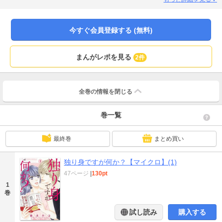
今すぐ会員登録する (無料)
まんがレポを見る
2件
全巻の情報を
閉じる
巻一覧
最終巻
まとめ買い
独り身ですが何か？【マイクロ】(1)
47ページ
|
130pt
1
巻
試し読み
購入する