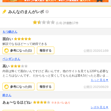
みんなのまんがレポ
(
1.6
)
評価数
17
件
もつ鍋さん
面白い
解説でなるほどーって納得できる
参考になった(
1
)
報告する
公開日:
2020/11/09
ペンギンさん
高い
内容は怖くて面白いんですけど 高いんです。他のサイトを見ても120Pも必要な
ところはないんです。 だからもっと安くしてもらえれば星4,5だったと思いま
す。
もっと見る▼
参考になった(
0
)
報告する
公開日:
2025/06/29
鈴さん
あぁ〜なるほどね♪
※ネタバレあり
レポを見る▼