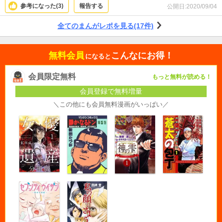
参考になった(
3
)
報告する
公開日:
2020/09/04
全てのまんがレポを見る(17件)
無料会員
こんなにお得！
になると
会員限定無料
もっと無料が読める！
会員登録で無料増量
＼この他にも会員無料漫画がいっぱい／