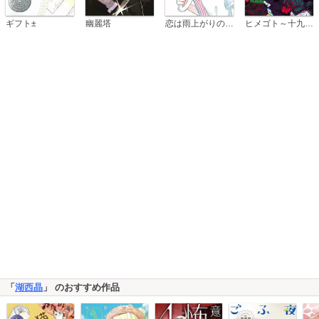
恋は雨上がりのように
ギフト±
幽麗塔
ヒメゴト～十九歳の制服～
「
湖西晶
」 のおすすめ作品