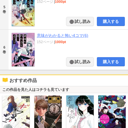
152ページ
|
1000pt
5
巻
試し読み
購入する
意味がわかると怖い4コマ(6)
152ページ
|
1000pt
6
巻
試し読み
購入する
おすすめ作品
この作品を見た人はコチラも見ています