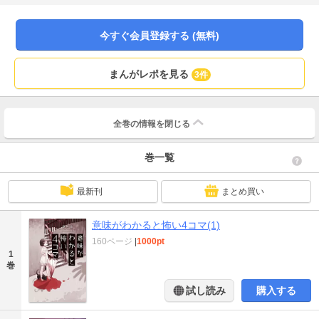
今すぐ会員登録する (無料)
まんがレポを見る
3件
全巻の情報を
閉じる
巻一覧
最新刊
まとめ買い
意味がわかると怖い4コマ(1)
160ページ
|
1000pt
1
巻
試し読み
購入する