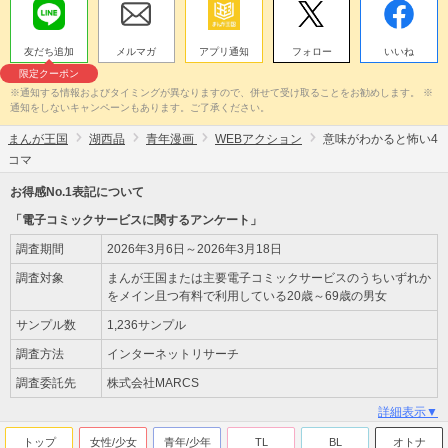
友だち追加
メルマガ
アプリ通知
フォロー
いいね
限定クーポン
※通知する情報およびタイミングが異なりますので、併せて受け取ることをお勧めします。 ※
通知をしないキャンペーンもあります。ご了承ください。
まんが王国
湖西晶
青年漫画
WEBアクション
意味がわかると怖い4
コマ
お得感No.1表記について
「電子コミックサービスに関するアンケート」
調査期間
2026年3月6日～2026年3月18日
調査対象
まんが王国または主要電子コミックサービスのうちいずれか
をメイン且つ有料で利用している20歳～69歳の男女
サンプル数
1,236サンプル
調査方法
インターネットリサーチ
調査委託先
株式会社MARCS
詳細表示▼
トップ
女性/少女
青年/少年
TL
BL
オトナ