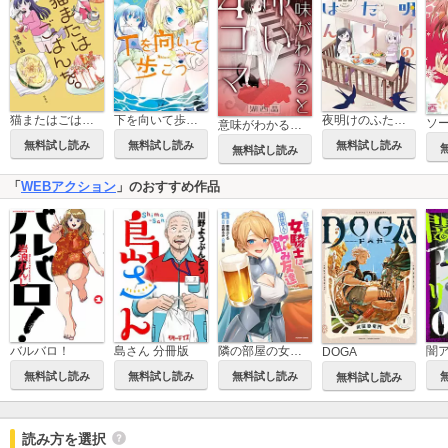
下を向いて歩こう
猫またはごはんを。
夜明けのふたりごはん
意味がわかると怖い4コマ 分冊版
無料試し読み
無料試し読み
無料試し読み
無料試し読み
「
WEBアクション
」のおすすめ作品
島さん 分冊版
バルバロ！
隣の部屋の女騎士は、異世界人で飲み友達(コミック)
闇
DOGA
無料試し読み
無料試し読み
無料試し読み
無料試し読み
読み方を選択