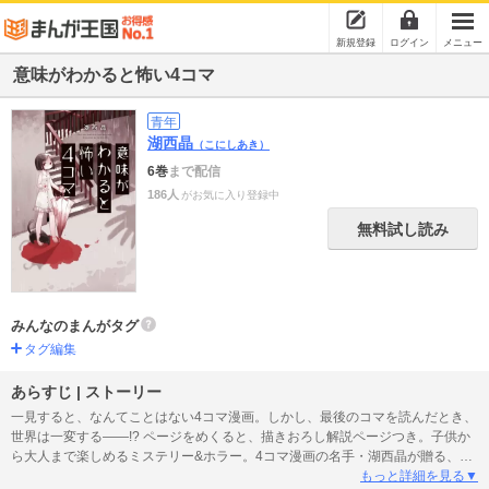
新規登録
ログイン
メニュー
意味がわかると怖い4コマ
青年
湖西晶
（こにしあき）
6巻
まで配信
186人
がお気に入り登録中
無料試し読み
みんなのまんがタグ
タグ編集
あらすじ | ストーリー
一見すると、なんてことはない4コマ漫画。しかし、最後のコマを読んだとき、
世界は一変する――!? ページをめくると、描きおろし解説ページつき。子供か
ら大人まで楽しめるミステリー&ホラー。4コマ漫画の名手・湖西晶が贈る、世
にもゾッとする珠玉の短編集。
もっと詳細を見る▼