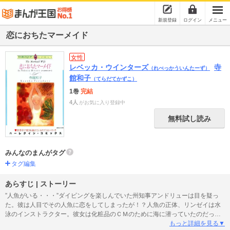
新規登録
ログイン
メニュー
恋におちたマーメイド
女性
レベッカ・ウインターズ
寺
（れべっかういんたーず）
館和子
（てらだてかずこ）
1巻
完結
4人
がお気に入り登録中
無料試し読み
みんなのまんがタグ
タグ編集
あらすじ | ストーリー
”人魚がいる・・・”ダイビングを楽しんでいた州知事アンドリューは目を疑っ
た。彼は人目でその人魚に恋をしてしまったが！？人魚の正体、リンゼイは水
泳のインストラクター。彼女は化粧品のＣＭのために海に潜っていたのだっ
た。何とか人魚をつかまえようとするアンドリューとリンゼイの恋が動き始め
もっと詳細を見る▼