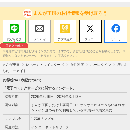
まんが王国のお得情報を受け取ろう
友だち追加
メルマガ
アプリ通知
フォロー
いいね
限定クーポン
※通知する情報およびタイミングが異なりますので、併せて受け取ることをお勧めします。 ※
通知をしないキャンペーンもあります。ご了承ください。
まんが王国
レベッカ・ウインターズ
女性漫画
ハーレクイン
恋にお
ちたマーメイド
お得感No.1表記について
「電子コミックサービスに関するアンケート」
調査期間
2026年3月6日～2026年3月18日
調査対象
まんが王国または主要電子コミックサービスのうちいずれか
をメイン且つ有料で利用している20歳～69歳の男女
サンプル数
1,236サンプル
調査方法
インターネットリサーチ