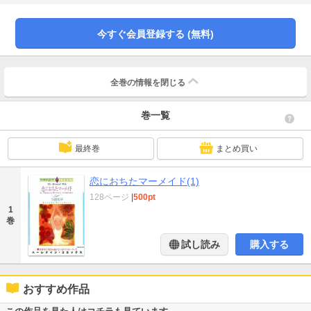
る・・・。
今すぐ会員登録する (無料)
全巻の情報を
閉じる
巻一覧
最終巻
まとめ買い
恋におちたマーメイド(1)
128ページ
|
500pt
1
巻
試し読み
購入する
おすすめ作品