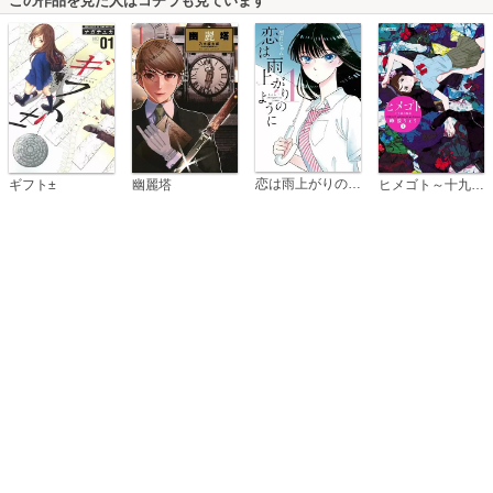
この作品を見た人はコチラも見ています
恋は雨上がりのように
ギフト±
幽麗塔
ヒメゴト～十九歳の制服～