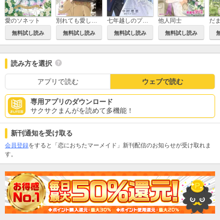
愛のソネット
別れても愛しくて
七年越しのプロポーズ
他人同士
無料試し読み
無料試し読み
無料試し読み
無料試し読み
読み方を選択
アプリで読む
ウェブで読む
専用アプリのダウンロード
サクサクまんがを読めて多機能！
新刊通知を受け取る
会員登録
をすると「恋におちたマーメイド」新刊配信のお知らせが受け取れま
す。