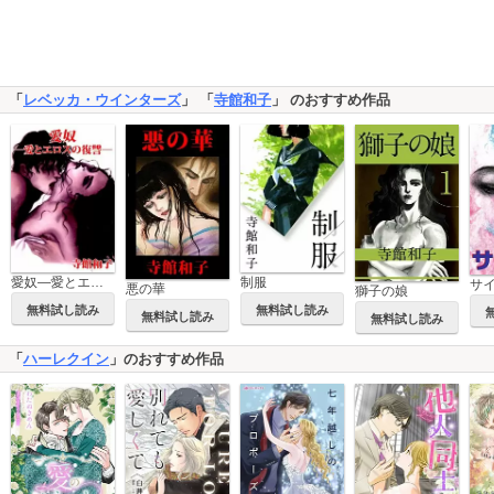
「
レベッカ・ウインターズ
」 「
寺館和子
」 のおすすめ作品
愛奴―愛とエロスの復讐―
制服
サ
悪の華
獅子の娘
無料試し読み
無料試し読み
無料試し読み
無料試し読み
「
ハーレクイン
」のおすすめ作品